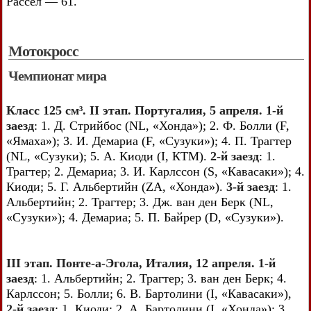
Рассел — 61.
Мотокросс
Чемпионат мира
Класс 125 см³. II этап. Португалия, 5 апреля. 1-й
заезд
: 1. Д. Стрийбос (NL, «Хонда»); 2. Ф. Болли (F,
«Ямаха»); 3. И. Демариа (F, «Сузуки»); 4. П. Трагтер
(NL, «Сузуки); 5. А. Киоди (I, КТМ).
2-й заезд
: 1.
Трагтер; 2. Демариа; 3. И. Карлссон (S, «Кавасаки»); 4.
Киоди; 5. Г. Альбертийн (ZA, «Хонда»).
3-й заезд
: 1.
Альбертийн; 2. Трагтер; 3. Дж. ван ден Берк (NL,
«Сузуки»); 4. Демариа; 5. П. Байрер (D, «Сузуки»).
III этап. Понте-а-Эгола, Италия, 12 апреля. 1-й
заезд
: 1. Альбертийн; 2. Трагтер; 3. ван ден Берк; 4.
Карлссон; 5. Болли; 6. В. Бартолини (I, «Кавасаки»),
2-й заезд
: 1. Киоди; 2. А. Бартолини (I, «Хонда»); 3.