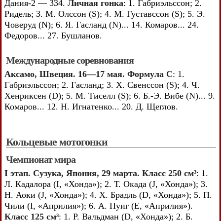
Дания-2 — 334.
Личная гонка
: 1. Габриэльссон; 2.
Ридель; 3. М. Олссон (S); 4. М. Густавссон (S); 5. Э.
Човеруд (N); 6. Я. Гасланд (N)... 14. Комаров... 24.
Федоров... 27. Бушланов.
Международные соревнования
Аксамо, Швеция. 16—17 мая. Формула С
: 1.
Габриэльссон; 2. Гасланд; 3. X. Свенссон (S); 4. Ч.
Хенриксен (D); 5. М. Тиселл (S); 6. Б.-Э. Вибе (N)... 9.
Комаров... 12. Н. Игнатенко... 20. Д. Щеглов.
Кольцевые мотогонки
Чемпионат мира
I этап. Сузука, Япония, 29 марта. Класс 250 см³
: 1.
Л. Кадалора (I, «Хонда»); 2. Т. Окада (J, «Хонда»); 3.
Н. Аоки (J, «Хонда»); 4. X. Брадль (D, «Хонда»); 5. П.
Чили (I, «Априлия»); 6. А. Пуиг (E, «Априлия»).
Класс 125 см³
: 1. Р. Вальдман (D, «Хонда»); 2. Б.