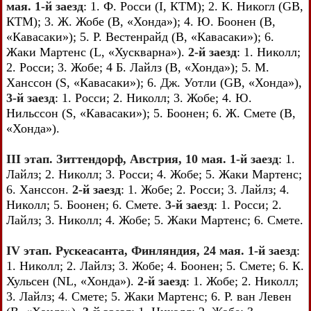
мая. 1-й заезд
: 1. Ф. Росси (I, КТМ); 2. К. Никогл (GB,
КТМ); 3. Ж. Жобе (В, «Хонда»); 4. Ю. Боонен (В,
«Кавасаки»); 5. Р. Вестенрайд (В, «Кавасаки»); 6.
Жаки Мартенс (L, «Хускварна»).
2-й заезд
: 1. Николл;
2. Росси; 3. Жобе; 4 Б. Лайлз (В, «Хонда»); 5. М.
Ханссон (S, «Кавасаки»); 6. Дж. Уотли (GB, «Хонда»),
3-й заезд
: 1. Росси; 2. Николл; 3. Жобе; 4. Ю.
Нильссон (S, «Кавасаки»); 5. Боонен; 6. Ж. Смете (В,
«Хонда»).
III этап. Зиттендорф, Австрия, 10 мая. 1-й заезд
: 1.
Лайлз; 2. Николл; 3. Росси; 4. Жобе; 5. Жаки Мартенс;
6. Ханссон.
2-й заезд
: 1. Жобе; 2. Росси; 3. Лайлз; 4.
Николл; 5. Боонен; 6. Смете.
3-й заезд
: 1. Росси; 2.
Лайлз; 3. Николл; 4. Жобе; 5. Жаки Мартенс; 6. Смете.
IV этап. Рускеасанта, Финляндия, 24 мая. 1-й заезд
:
1. Николл; 2. Лайлз; 3. Жобе; 4. Боонен; 5. Смете; 6. К.
Хульсен (NL, «Хонда»).
2-й заезд
: 1. Жобе; 2. Николл;
3. Лайлз; 4. Смете; 5. Жаки Мартенс; 6. Р. ван Левен