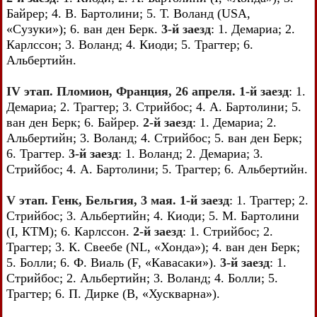
Байрер; 4. В. Бартолини; 5. Т. Воланд (USA,
«Сузуки»); 6. ван ден Берк.
3-й заезд
: 1. Демариа; 2.
Карлссон; 3. Воланд; 4. Киоди; 5. Трагтер; 6.
Альбертийн.
IV этап. Пломион, Франция, 26 апреля. 1-й заезд
: 1.
Демариа; 2. Трагтер; 3. Стрийбос; 4. А. Бартолини; 5.
ван ден Берк; 6. Байрер.
2-й заезд
: 1. Демариа; 2.
Альбертийн; 3. Воланд; 4. Стрийбос; 5. ван ден Берк;
6. Трагтер.
3-й заезд
: 1. Воланд; 2. Демариа; 3.
Стрийбос; 4. А. Бартолини; 5. Трагтер; 6. Альбертийн.
V этап. Генк, Бельгия, 3 мая. 1-й заезд
: 1. Трагтер; 2.
Стрийбос; 3. Альбертийн; 4. Киоди; 5. М. Бартолини
(I, КТМ); 6. Карлссон.
2-й заезд
: 1. Стрийбос; 2.
Трагтер; 3. К. Свеебе (NL, «Хонда»); 4. ван ден Берк;
5. Болли; 6. Ф. Виаль (F, «Кавасаки»).
3-й заезд
: 1.
Стрийбос; 2. Альбертийн; 3. Воланд; 4. Болли; 5.
Трагтер; 6. П. Дирке (В, «Хускварна»).