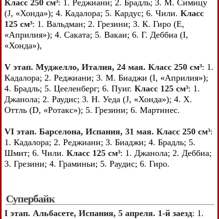
Класс 250 см³
: 1. Реджиани; 2. Брадль; 3. М. Симицу
(J, «Хонда»); 4. Кадалора; 5. Кардус; 6. Чили.
Класс
125 см³
: 1. Вальдман; 2. Грезини; 3. К. Гиро (E,
«Априлия»); 4. Саката; 5. Вакаи; 6. Г. Деббиа (I,
«Хонда»),
V этап. Муджелло, Италия, 24 мая. Класс 250 см³
: 1.
Кадалора; 2. Реджиани; 3. М. Биаджи (I, «Априлия»);
4. Брадль; 5. Цееленберг; 6. Пуиг.
Класс 125 см³
: 1.
Джанола; 2. Раудис; 3. Н. Уеда (J, «Хонда»); 4. X.
Оттль (D, «Ротакс»); 5. Грезини; 6. Мартинес.
VI этап. Барселона, Испания, 31 мая. Класс 250 см³
:
1. Кадалора; 2. Реджиани; 3. Биаджи; 4. Брадль; 5.
Шмит; 6. Чили.
Класс 125 см³
: 1. Джанола; 2. Деббиа;
3. Грезини; 4. Граминьи; 5. Раудис; 6. Гиро.
Супербайк
I этап. Альбасете, Испания, 5 апреля. 1-й заезд
: 1.