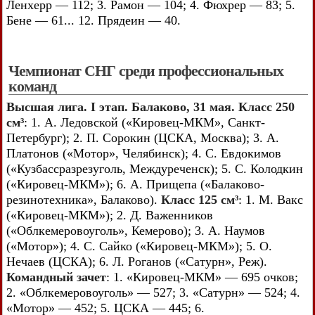
Ленхерр — 112; 3. Рамон — 104; 4. Фюхрер — 83; 5.
Бене — 61... 12. Прядеин — 40.
Чемпионат СНГ среди профессиональных
команд
Высшая лига. I этап. Балаково, 31 мая. Класс 250
см³
: 1. А. Ледовской («Кировец-МКМ», Санкт-
Петербург); 2. П. Сорокин (ЦСКА, Москва); 3. А.
Платонов («Мотор», Челябинск); 4. С. Евдокимов
(«Кузбассразрезуголь, Междуреченск); 5. С. Колодкин
(«Кировец-МКМ»); 6. А. Прищепа («Балаково-
резинотехника», Балаково).
Класс 125 см³
: 1. М. Вакс
(«Кировец-МКМ»); 2. Д. Важенников
(«Облкемеровоуголь», Кемерово); 3. А. Наумов
(«Мотор»); 4. С. Сайко («Кировец-МКМ»); 5. О.
Нечаев (ЦСКА); 6. Л. Роганов («Сатурн», Реж).
Командный зачет
: 1. «Кировец-МКМ» — 695 очков;
2. «Облкемеровоуголь» — 527; 3. «Сатурн» — 524; 4.
«Мотор» — 452; 5. ЦСКА — 445; 6.