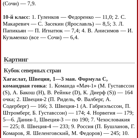
(Сочи) — 7,9.
10-й класс
: 1. Гуленков — Федоренко — 11,0; 2. С.
Макаревич — С. Засекин (Ярославль) — 8,5; 3. Л.
Папикьян — П. Игнатюк — 7,4; 4. В. Анисимов — И.
Кузьменко (все — Сочи) — 6,4.
Картинг
Кубок северных стран
Хагаслат, Швеция, 1—3 мая. Формула С,
командная гонка
: 1. Команда «Мач-1» (М. Густавссон
(S), А. Бакош (Н), В. Рейнке (D), К. Диерф (S)) — 164
очка; 2. Швеция-2 (П. Ридель, Ф. Валберг, А.
Содерберг) — 166; 3. Швеция-1 (А. Габриэльссон, П.
Штромберг, Б. Густавссон) — 174; 4. Норвегия — 179;
5—6. Дания-1, Швеция-3 — по 190; 7. Чехословакия
— 225; 8. Швеция-4 — 233; 9. Россия (П. Бушланов, Г.
Комаров, Я. Шеленговский, М. Федоров) — 245; 10.