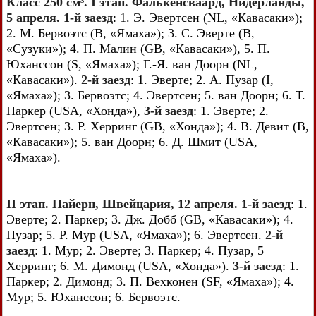
Класс 250 см³. I этап. Фалькенсваард, Нидерланды,
5 апреля. 1-й заезд
: 1. Э. Эвертсен (NL, «Кавасаки»);
2. М. Бервоэтс (В, «Ямаха»); 3. С. Эверте (В,
«Сузуки»); 4. П. Малин (GB, «Кавасаки»), 5. П.
Юханссон (S, «Ямаха»); Г.-Я. ван Доорн (NL,
«Кавасаки»).
2-й заезд
: 1. Эверте; 2. А. Пузар (I,
«Ямаха»); 3. Бервоэтс; 4. Эвертсен; 5. ван Доорн; 6. Т.
Паркер (USA, «Хонда»),
3-й заезд
: 1. Эверте; 2.
Эвертсен; 3. Р. Херринг (GB, «Хонда»); 4. В. Девит (В,
«Кавасаки»); 5. ван Доорн; 6. Д. Шмит (USA,
«Ямаха»).
II этап. Пайерн, Швейцария, 12 апреля. 1-й заезд
: 1.
Эверте; 2. Паркер; 3. Дж. Добб (GB, «Кавасаки»); 4.
Пузар; 5. Р. Мур (USA, «Ямаха»); 6. Эвертсен.
2-й
заезд
: 1. Мур; 2. Эверте; 3. Паркер; 4. Пузар, 5
Херринг; 6. М. Димонд (USA, «Хонда»).
3-й заезд
: 1.
Паркер; 2. Димонд; 3. П. Вехконен (SF, «Ямаха»); 4.
Мур; 5. Юханссон; 6. Бервоэтс.