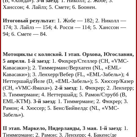
(В, «Хонда»).
3-й заезд
: 1. Николл; 2. Жобе; 3.
Ханссон; 4. Лайлз; 5. Смете; 6. Боонен.
Итоговый результат
: 1. Жобе — 182; 2. Николл —
174; 3. Лайлз — 154; 4. Росси — 114; 5. Ханссон —
94; 6. Смете — 84.
Мотоциклы с коляской. I этап. Орхова, Югославия,
5 апреля. 1-й заезд
: 1. Фюхрер/Стеллер (СН, «VMC-
Кавасаки»); 2. Тиммерманс/Верхаген (NL, «EML-
Кавасаки»); 3. Ленхерр/Вебер (FL, «EML-Забель»); 4
Неттершайд/Йеле (D, «EML-Забель»); 5. Хюссер/Казер
(СН, «VMC-Ямаха»).
2-й заезд
: 1. Фюхрер; 2. Ленхерр;
3. Тиммермане; 4. Неттершайд; 5. Рамон/Струбб (В,
EML-KTM).
3-й заезд
: 1. Тиммермане; 2. Фюхрер; 3.
Рамон; 4. Хюссер; 5. Бенс/Бийвелдс (NL, «VMC-
Забель»).
II этап. Маркело, Нидерланды, 3 мая. 1-й заезд
: 1.
Тиммермане; 2. Рамон; 3. Ленхерр; 4. Бакенс/де