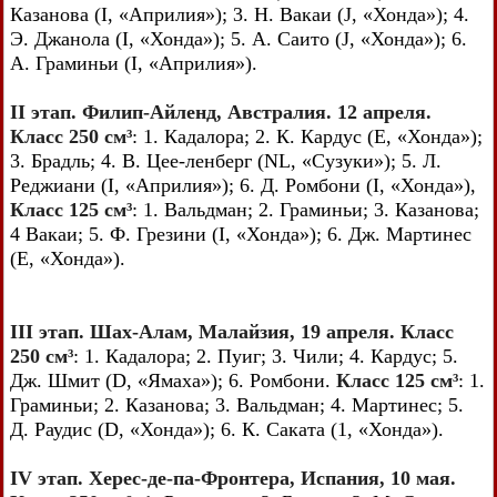
Казанова (I, «Априлия»); 3. Н. Вакаи (J, «Хонда»); 4.
Э. Джанола (I, «Хонда»); 5. А. Саито (J, «Хонда»); 6.
А. Граминьи (I, «Априлия»).
II этап. Филип-Айленд, Австралия. 12 апреля.
Класс 250 см³
: 1. Кадалора; 2. К. Кардус (E, «Хонда»);
3. Брадль; 4. В. Цее-ленберг (NL, «Сузуки»); 5. Л.
Реджиани (I, «Априлия»); 6. Д. Ромбони (I, «Хонда»),
Класс 125 см³
: 1. Вальдман; 2. Граминьи; 3. Казанова;
4 Вакаи; 5. Ф. Грезини (I, «Хонда»); 6. Дж. Мартинес
(E, «Хонда»).
III этап. Шax-Алам, Малайзия, 19 апреля. Класс
250 см³
: 1. Кадалора; 2. Пуиг; 3. Чили; 4. Кардус; 5.
Дж. Шмит (D, «Ямаха»); 6. Ромбони.
Класс 125 см³
: 1.
Граминьи; 2. Казанова; 3. Вальдман; 4. Мартинес; 5.
Д. Раудис (D, «Хонда»); 6. К. Саката (1, «Хонда»).
IV этап. Херес-де-па-Фронтера, Испания, 10 мая.