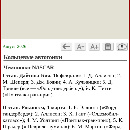
Август 2026
0
Кольцевые автогонки
Чемпионат NASCAR
I этап. Дайтона-Бич. 16 февраля
: 1. Д. Аллисон; 2.
М. Шеперд; 3. Дж. Бодин; 4. А. Кульвицки; 5. Д.
Трикле (все — «Форд-тандерберд»); й. К. Петти
(«Понтиак-гран-при»).
II этап. Рокингэм, 1 марта
: 1. Б. Эллиотт («Форд-
тандерберд»); 2. Аллисон; 3. X. Гант («Олдсмобил-
катласс»); 4. М. Уолтрип («Понтиак-гран-при»); 5. К.
Шрадер («Шевроле-лумина»); 6. М. Мартин («Форд-