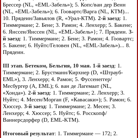
Брессер (NL, «EML-Забель»); 5. Копс/ван дер Венн
(NL, «EML-Забель»); 6. Гоовартс/Варга (NL, КТМ)...
10. Прядеин/Завьялов (R, «Урал-КТМ).
2-й заезд
: 1.
Тиммермане; 2. Бене; 3. Рамон; 4. Ленхерр; 5. Бакене;
6. Янссен/Янссен (NL, «EML-Забель»}; 7. Прядеин.
3-
й заезд
: 1. Тиммермане; 2. Бене; 3. Рамон; 4. Гоовартс;
5. Бакене; 6. Нуйтс/Геловен (NL, «EML-Забель»)... 8.
Прядеин.
III этап. Бетеком, Бельгия, 10 мая. 1-й заезд
: 1.
Тиммермане; 2. Брустманн/Кирхнер (D, «Штрауб-
EML»), 3. Ленхерр; 4. Рамон; 5. Фуссенеггер/
Месбургер (A, EML); 6. ван де Лагемаат (NL,
«Хонда»).
2-й заезд
: 1. Тиммермане; 2. Ленхерр; 3.
Нуйтс; 4. Месен/Морган (F, «Кавасаки»); 5. Рамон; 6.
Хюссер.
3-й заезд
: 1. Тиммермане; 2. Месен; 3.
Ленхерр; 4. Хюссер; 5. Нуйтс; 6. Росскопф/
Ваннерсдорфер (D, EML-KTM).
Итоговый результат
: 1. Тиммермане — 172; 2.