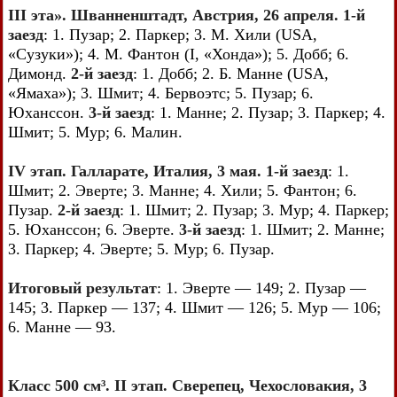
III эта». Шванненштадт, Австрия, 26 апреля. 1-й
заезд
: 1. Пузар; 2. Паркер; 3. М. Хили (USA,
«Сузуки»); 4. М. Фантон (I, «Хонда»); 5. Добб; 6.
Димонд.
2-й заезд
: 1. Добб; 2. Б. Манне (USA,
«Ямаха»); 3. Шмит; 4. Бервоэтс; 5. Пузар; 6.
Юханссон.
3-й заезд
: 1. Манне; 2. Пузар; 3. Паркер; 4.
Шмит; 5. Мур; 6. Малин.
IV этап. Галларате, Италия, 3 мая. 1-й заезд
: 1.
Шмит; 2. Эверте; 3. Манне; 4. Хили; 5. Фантон; 6.
Пузар.
2-й заезд
: 1. Шмит; 2. Пузар; 3. Мур; 4. Паркер;
5. Юханссон; 6. Эверте.
3-й заезд
: 1. Шмит; 2. Манне;
3. Паркер; 4. Эверте; 5. Мур; 6. Пузар.
Итоговый результат
: 1. Эверте — 149; 2. Пузар —
145; 3. Паркер — 137; 4. Шмит — 126; 5. Мур — 106;
6. Манне — 93.
Класс 500 см³. II этап. Сверепец, Чехословакия, 3