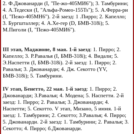
2. Ф.Джованарди (I, "Пе-жо-405МИ6"); 3. Тамбурини;
4. А.Тедески (I, "Альфа-Ромео-155Ts"); 5. А.Ферра-ри
(I, "Пежо-405МН6"). 2-й заезд: 1 .Пирро; 2. Капелло;
3. Бургшталлер; 4. А.Хе-гер (D, БМВ-318i); 5.
М.Пиголи (I, "Пежо-405МИ6").
III этап, Маджионе, 8 мая. 1-й заезд
: 1. Пирро; 2.
Капелло; 3. Р.Равалья (I, БМВ-318i); 4. Видали; 5.
Э.Наспетти (I, БМВ-318i). 2-й заезд: 1. Пирро; 2.
Равалья; 3. Джованарди; 4. Дж. Секотто (YV,
БМВ-318i); 5. Тамбурини.
IV этап, Бенетто, 22 мая. 1-й заезд
: 1. Пирро; 2.
Джованарди; З.Равалья; 4. Модена; 5. Наспетти. 2-й
заезд: 1. Пирро; 2. Равалья; 3. Джованарди; 4.
Наспетти; 5. Секотто. V этап, Мизано, 5 июня. 1-й
заезд: 1. Тамбурини; 2. Секотто; З.Равалья; 4. Пирро;
5. Джованарди. 2-й заезд: 1. Тамбурини; 2. Равалья; 3.
Секотто; 4. Пирро; б.Джованарди.