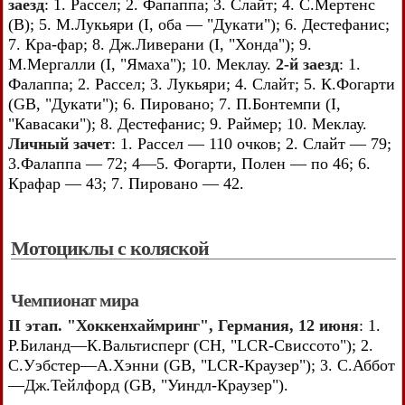
заезд
: 1. Рассел; 2. Фапаппа; 3. Слайт; 4. С.Мертенс
(В); 5. М.Лукьяри (I, оба — "Дукати"); 6. Дестефанис;
7. Кра-фар; 8. Дж.Ливерани (I, "Хонда"); 9.
М.Мергалли (I, "Ямаха"); 10. Меклау.
2-й заезд
: 1.
Фалаппа; 2. Рассел; 3. Лукьяри; 4. Слайт; 5. К.Фогарти
(GB, "Дукати"); 6. Пировано; 7. П.Бонтемпи (I,
"Кавасаки"); 8. Дестефанис; 9. Раймер; 10. Меклау.
Личный зачет
: 1. Рассел — 110 очков; 2. Слайт — 79;
3.Фалаппа — 72; 4—5. Фогарти, Полен — по 46; 6.
Крафар — 43; 7. Пировано — 42.
Мотоциклы с коляской
Чемпионат мира
II этап. "Хоккенхаймринг", Германия, 12 июня
: 1.
Р.Биланд—К.Вальтисперг (СН, "LCR-Свиссото"); 2.
С.Уэбстер—А.Хэнни (GB, "LCR-Краузер"); 3. С.Аббот
—Дж.Тейлфорд (GB, "Уиндл-Краузер").