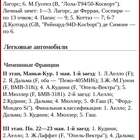
Лагорс; 6. М.Гусенз (В, "Лола-Т94/50-Косворт").
Личный зачет: 1—3. Лагорс, де Ферран, Соспири —
по 13 очков; 4. Папис — 9; 5. Коттаз — 7; 6-7
Д.Култард (GB, "Рейнард-94D-Kocbopt") де Симоне —
по 6.
Легковые автомобили
Чемпионат Франции
II этап, Маньи-Кур. 1 мая. 1-й заезд
: 1. Л.Аелло (F);
2. Я.Дальма (F, оба — "Пежо-405МИ6); З.Ж.-М.Гунон
(F, BMB-318i); 4. А.Кудини (F, "Опель-Вектра"); 5.
И.Мюллер (F, БМВ-3181). 2-й заезд: 1.Аелло;
2.Кудини; 3. Дальма; 4. Мюллер; 5. Ф.Гаш (F, "Форд-
Мондео Si"). Финальная классификация: 1. Аелло; 2.
Дальма; 3. Кудини; 4. Мюллер; 5. Гаш.
III этап. По. 22—23 мая. 1-й заезд
: 1. Кудини;
2.Аелло; 3. Ж.Лаффит (F, "Опель-Вектра"); 4. Дальма;