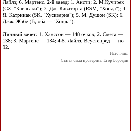
Лайлз; 6. Мартенс.
2-й заезд
: 1. Ансти; 2. М.Кучирек
(CZ, "Кавасаки"); 3. Дж. Каваторта (RSM, "Хонда"); 4.
Я. Катринак (SK, "Хускварна"); 5. М. Душон (SK); 6.
Джж. Жобе (В, оба — "Хонда").
Личный зачет
: 1. Ханссон — 148 очков; 2. Смета —
138; 3. Мартенс — 134; 4-5. Лайлз, Веустенред — по
92.
Источник:
Статья была проверена:
Егор Бородин