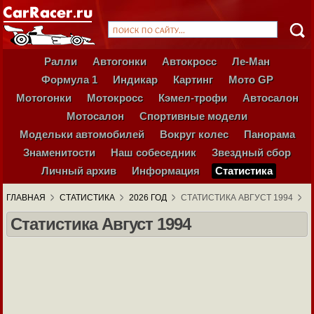
Ралли
Автогонки
Автокросс
Ле-Ман
Формула 1
Индикар
Картинг
Мото GP
Мотогонки
Мотокросс
Кэмел-трофи
Автосалон
Мотосалон
Спортивные модели
Модельки автомобилей
Вокруг колес
Панорама
Знаменитости
Наш собеседник
Звездный сбор
Личный архив
Информация
Статистика
ГЛАВНАЯ
СТАТИСТИКА
2026 ГОД
СТАТИСТИКА АВГУСТ 1994
Статистика Август 1994