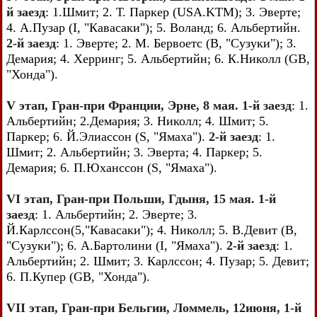
й заезд
: 1.Шмит; 2. Т. Паркер (USA.KTM); 3. Эверте;
4. А.Пузар (I, "Кавасаки"); 5. Воланд; 6. Альбертийн.
2-й заезд
: 1. Эверте; 2. М. Бервоетс (В, "Сузуки"); 3.
Демария; 4. Херринг; 5. Альбертийн; 6. К.Николл (GB,
"Хонда").
V этап, Гран-при Франции, Эрне, 8 мая. 1-й заезд
: 1.
Альбертийн; 2.Демария; 3. Николл; 4. Шмит; 5.
Паркер; 6. Й.Элиассон (S, "Ямаха").
2-й заезд
: 1.
Шмит; 2. Альбертийн; 3. Эверта; 4. Паркер; 5.
Демария; 6. П.Юханссон (S, "Ямаха").
VI этап, Гран-при Польши, Гдыня, 15 мая. 1-й
заезд
: 1. Альбертийн; 2. Эверте; 3.
Й.Карлссон(5,"Кавасаки"); 4. Николл; 5. В.Девит (В,
"Сузуки"); 6. А.Бартолини (I, "Ямаха").
2-й заезд
: 1.
Альбертийн; 2. Шмит; 3. Карлссон; 4. Пузар; 5. Девит;
6. П.Купер (GB, "Хонда").
VII этап, Гран-при Бельгии, Ломмель, 12июня, 1-й