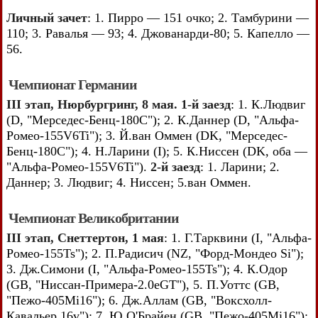
Личный зачет
: 1. Пирро — 151 очко; 2. Тамбурини —
110; 3. Равалья — 93; 4. Джованарди-80; 5. Капелло —
56.
Чемпионат Германии
III этап, Нюрбургринг, 8 мая. 1-й заезд
: 1. К.Людвиг
(D, "Мерседес-Бенц-180С"); 2. К.Даннер (D, "Альфа-
Ромео-155V6Ti"); 3. Й.ван Оммен (DK, "Мерседес-
Бенц-180С"); 4. Н.Ларини (I); 5. К.Ниссен (DK, оба —
"Альфа-Ромео-155V6Ti").
2-й заезд
: 1. Ларини; 2.
Даннер; 3. Людвиг; 4. Ниссен; 5.ван Оммен.
Чемпионат Великобритании
III этап, Снеттертон, 1 мая
: 1. Г.Тарквини (I, "Альфа-
Ромео-155Ts"); 2. П.Радисич (NZ, "Форд-Мондео Si");
3. Дж.Симони (I, "Альфа-Ромео-155Ts"); 4. К.Одор
(GB, "Ниссан-Примера-2.0eGT"), 5. П.Уоттс (GB,
"Пежо-405Mi16"); 6. Дж.Аллам (GB, "Воксхолл-
Кавальер 16v"); 7. Ю.О'Брайен (GB, "Пежо-405Mi16");