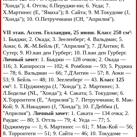
"Хонда"); 4. Оттль; б.Перуджи-ни; 6. Уеда; 7.
Х.Мартинес (E, "Ямаха"); 8. Сайта; 9. М.Токудоме (J,
"Хонда"); 10. О.Петруччиани (СН, "Априлия").
VII этап. Ассен. Голландия, 25 июня. Класс 250 см³
:
1. Бьяджи; 2. Окада; 3. Зееленберг; 4. Вальдман; 5.
Аоки; 6. Ж.-М.Бейль (F, "Априлия"); 7. Д'Антин; 8.
Сутер; 9. Ю.ван ден Гурберг; 10. П.ван ден Гурберг.
Личный зачет
: 1. Бьяджи — 128 очков; 2. Окада —
116; 3. Капиросси — 102; 4. Ромбони — 93; 5. Руджиа
— 78; 6. Вальдман — 66; 7.Д'Антин — 57; 8. Аоки —
53; 9. Бейль — 48; 10. Зееленберг — 43.
Класс 125
см³
: 1. Т.Цуджимура (J, "Хонда"); 2. Мартинес; 3.
Л.Боделье (NL, "Хонда"); 4. Саката; 5. Токудоме; 6.
Х.Торронтеги (E, "Априлия"); 7. Петруччиани; 8. Мак-
Кой; 9. Х.Накаджио (J, "Хонда"); 10. Г.Деббиа (I,
"Априлия").
Личный зачет
: 1. Саката — 134 очка; 2.
Раудис — 80; 3. Оттль — 79; 4. Уеда — 77; 5.
Цуджимура — 1; 6. Мартинес — 61; 7. Мак-Кой — 56;
8. Торронтеги — 51; 9. Сайта — 46; 10. Токудоме —