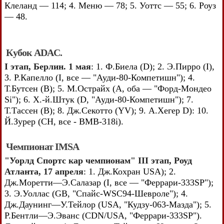
Клеланд — 114; 4. Меню — 78; 5. Уоттс — 55; 6. Роуз
— 48.
Кубок ADAC.
I этап, Берлин. 1 мая
: 1. Ф.Биела (D); 2. Э.Пирро (I),
3. Р.Капелло (I, все — "Ауди-80-Компетишн"); 4.
Т.Бутсен (В); 5. М.Острайх (А, оба — "Форд-Мондео
Si"); 6. X.-й.Штук (D, "Ауди-80-Компетишн"); 7.
Т.Тассен (В); 8. Дж.Секотто (YV); 9. А.Хегер D): 10.
Й.Зурер (СН, все - BMB-318i).
Чемпионат IMSA
"Уорлд Спортс кар чемпионам" III этап, Роуд
Атланта, 17 апреля
: 1. Дж.Кохран USA); 2.
Дж.Моретти—Э.Салазар (I, все — "Феррари-333SP");
3. Э.Уоллас (GB, "Спайс-WSC94-Шевроле"); 4.
Дж.Даунинг—У.Тейлор (USA, "Кудзу-063-Мазда"); 5.
Р.Бентли—Э.Эванс (CDN/USA, "Феррари-333SP").