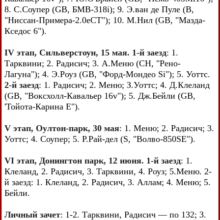
8. С.Соупер (GB, БМВ-318i); 9. Э.ван де Пуле (В,
"Ниссан-Примера-2.0еСТ"); 10. М.Нил (GB, "Мазда-
Кседос 6").
IV этап, Сильверстоун, 15 мая. 1-й заезд
: 1.
Тарквини; 2. Радисич; 3. А.Меню (СН, "Рено-
Лагуна"); 4. Э.Роуз (GB, "Форд-Мондео Si"); 5. Уоттс.
2-й заезд
: 1. Радисич; 2. Меню; З.Уоттс; 4. Д.Клеланд
(GB, "Воксхолл-Кавальер 16v"); 5. Дж.Бейли (GB,
'Тойота-Карина Е").
V этап, Оултон-парк, 30 мая
: 1. Меню; 2. Радисич; 3.
Уоттс; 4. Соупер; 5. Р.Рай-дел (S, "Волво-850SE").
VI этап, Донингтон парк, 12 июня. 1-й заезд
: 1.
Клеланд, 2. Радисич, 3. Тарквини, 4. Роуз; 5.Меню. 2-
й заезд: 1. Клеланд, 2. Радисич, 3. Аллам; 4. Меню; 5.
Бейли.
Личный зачет
: 1-2. Тарквини, Радисич — по 132; 3.