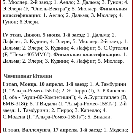
5. Мюллер. 2-й заезд: 1. Аелло; 2. Дальма; 3. Гунон; 4.
Э.Элери (F, "Опель-Вектра"); 5. Мюллер.
Финальная
классификация
: 1. Аелло; 2. Дальма; 3. Мюллер; 4.
Гунон; б.Элери.
IV этап, Дижон. 5 июня. 1-й заезд
: 1. Дальма; 2.
Лаффит; 3. Кудини; 4. Элери; 5. Мюллер. 2-й заезд. 1.
Дальма; 2. Элери; 3. Кудини; 4. Лаффит; 5. С.Ортелли
(F, "Пежо-405ММ6").
Финальная классификация
: 1.
Дальма; 2. Элери; 3. Кудини; 4. Лаффит; 5. Мюллер.
Чемпионат Италии
I этап, Монца. 10 апреля. 1-й заезд
: 1. А.Тамбурини
(I, "Альфа-Ромео-155Ts); 2. Э.Пирро (I), 3. Р.Капелло
(I, оба - "Ауди-80-Компетишн"); 4. А.Бургштаплер (D,
БМВ-318i); 5. Т.Видали (I, "Альфа-Ромео-155Ts"). 2-й
заезд: 1. Тамбурини; 2. Пирро; 3. Капелло; 4.
С.Модена (I, "Альфа-Ромео-155Ts"); 5. Видали.
II этап, Валлелунга, 17 апреля. 1-й заезд
: 1. Модена;