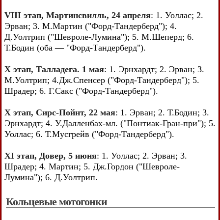
VIII этап, Мартинсвилль, 24 апреля
: 1. Уоллас; 2.
Эрван; 3. М.Мартин ("Форд-Тандерберд"); 4.
Д.Уолтрип ("Шевроле-Лумина"); 5. М.Шеперд; 6.
Т.Бодин (оба — "Форд-Тандерберд").
X этап, Талладега. 1 мая
: 1. Эрнхардт; 2. Эрван; 3.
М.Уолтрип; 4.Дж.Спенсер ("Форд-Тандерберд"); 5.
Шрадер; 6. Г.Сакс ("Форд-Тандерберд").
X этап, Сирс-Пойнт, 22 мая
: 1. Эрван; 2. Т.Бодин; 3.
Эрнхардт; 4. У.Далленбах-мл. ("Понтиак-Гран-при"); 5.
Уоллас; 6. Т.Мусгрейв ("Форд-Тандерберд").
XI этап, Довер, 5 июня
: 1. Уоллас; 2. Эрван; 3.
Шрадер; 4. Мартин; 5. Дж.Гордон ("Шевроле-
Лумина"); 6. Д.Уолтрип.
Кольцевые мотогонки