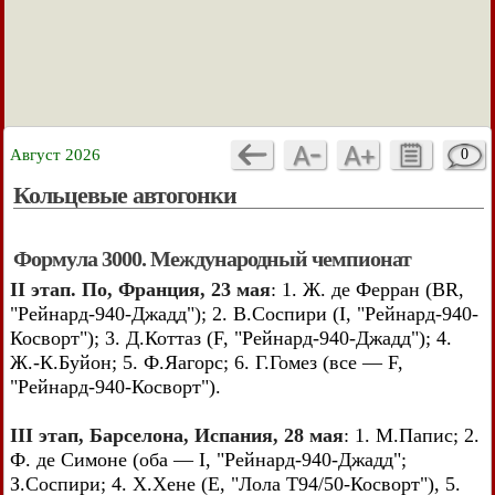
Август 2026
0
Кольцевые автогонки
Формула 3000. Международный чемпионат
II этап. По, Франция, 23 мая
: 1. Ж. де Ферран (BR,
"Рейнард-940-Джадд"); 2. В.Соспири (I, "Рейнард-940-
Косворт"); 3. Д.Коттаз (F, "Рейнард-940-Джадд"); 4.
Ж.-К.Буйон; 5. Ф.Яагорс; 6. Г.Гомез (все — F,
"Рейнард-940-Косворт").
III этап, Барселона, Испания, 28 мая
: 1. М.Папис; 2.
Ф. де Симоне (оба — I, "Рейнард-940-Джадд";
З.Соспири; 4. Х.Хене (E, "Лола Т94/50-Косворт"), 5.