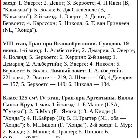
заезд
: 1. Эверте; 2. Девит; 3. Бервоетс; 4. П.Ивен (В,
"Кавасаки"); 5. Боллэ; 6. Дж.Скевенелс (В,
"Кавасаки").
2-й заезд
: 1. Эверте; 2. Девит; 3.
Бервоетс; 4. Карлссон; 5. Николл; 6. Т. ван Гринвеен
(NL, "Хонда").
VIII этап, Гран-при Великобритании. Суиндон, 19
июня. 1-й заезд
: 1. Альбертийн; 2. Демария; 3. Эверте;
4. Воланд; 5. Бервоетс; 6. Херринг.
2-й заезд
: 1.
Демария; 2. Альбертийн; 3. Эверте; 4. Николл; 5.
Бервоетс; 6. Боллэ.
Личный зачет
: 1. Альбертийн —
221 очко; 2. Эверте — 219; 3. Шмит —168; 4,Демария
— 157; 5. Бервоетс — 149; 6. Николл — 134.
Класс 125 см³. IV этап, Гран-при Аргентины. Вилла
Санта-Круз, 1 мая. 1-й заезд
: 1. Б.Манне (USA,
"Сузуки"); 2. Б.Мур (F, "Ямаха"); 3. А.Киоди (I,
"Хонда"); 4. П.Байрер (D); 5. П.Трагтер (NL, оба —
"Хонда"); 6. М.Пишон (F, "Хонда").
2-й заезд
: 1. Мур;
2. Киоди; 3. Манне; 4. Трагтер; 5. Пишон; 6.