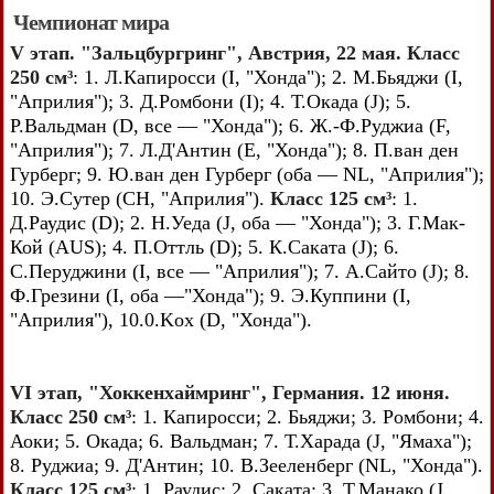
Чемпионат мира
V этап. "Зальцбургринг", Австрия, 22 мая. Класс
250 см³
: 1. Л.Капиросси (I, "Хонда"); 2. М.Бьяджи (I,
"Априлия"); 3. Д.Ромбони (I); 4. Т.Окада (J); 5.
Р.Вальдман (D, все — "Хонда"); 6. Ж.-Ф.Руджиа (F,
"Априлия"); 7. Л.Д'Антин (E, "Хонда"); 8. П.ван ден
Гурберг; 9. Ю.ван ден Гурберг (оба — NL, "Априлия");
10. Э.Сутер (СН, "Априлия").
Класс 125 см³
: 1.
Д.Раудис (D); 2. Н.Уеда (J, оба — "Хонда"); 3. Г.Мак-
Кой (AUS); 4. П.Оттль (D); 5. К.Саката (J); 6.
С.Перуджини (I, все — "Априлия"); 7. А.Сайто (J); 8.
Ф.Грезини (I, оба —"Хонда"); 9. Э.Куппини (I,
"Априлия"), 10.0.Kox (D, "Хонда").
VI этап, "Хоккенхаймринг", Германия. 12 июня.
Класс 250 см³
: 1. Капиросси; 2. Бьяджи; 3. Ромбони; 4.
Аоки; 5. Окада; 6. Вальдман; 7. Т.Харада (J, "Ямаха");
8. Руджиа; 9. Д'Антин; 10. В.Зееленберг (NL, "Хонда").
Класс 125 см³
: 1. Раудис; 2. Саката; 3. Т.Манако (J,