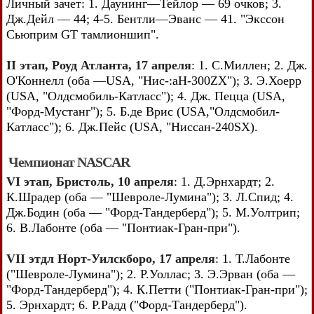
Личный зачет: 1. Даунинг—Тейлор — 69 очков; 3.
Дж.Дейл — 44; 4-5. Бентли—Эванс — 41. "Экссон
Сьюприм GT тамлионшип".
II этап, Роуд Атланта, 17 апреля
: 1. С.Миллен; 2. Дж.
О'Коннелл (оба —USA, "Нис-:aH-300ZX"); 3. Э.Хоерр
(USA, "Олдсмобиль-Катласс"); 4. Дж. Пецца (USA,
"Форд-Мустанг"); 5. Б.де Врис (USA,"Олдсмобил-
Катласс"); 6. Дж.Пейс (USA, "Ниссан-240SX).
Чемпионат NASCAR
VI этап, Бристоль, 10 апреля
: 1. Д.Эрнхардт; 2.
К.Шрадер (оба — "Шевроле-Лумина"); 3. Л.Спид; 4.
Дж.Бодин (оба — "Форд-Тандерберд"); 5. М.Уолтрип;
6. В.Лабонте (оба — "Понтиак-Гран-при").
VII этдл Норт-Уилскборо, 17 апреля
: 1. Т.Лабонте
("Шевроле-Лумина"); 2. Р.Уоллас; 3. Э.Эрван (оба —
"Форд-Тандерберд"); 4. К.Петти ("Понтиак-Гран-при");
5. Эрнхардт; 6. Р.Радд ("Форд-Тандерберд").