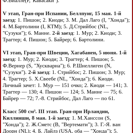
Ф.Виалле(Р,"Кавасаки").
V этап, Гран-при Испании, Беллпуиг, 15 мая. 1-й
заезд
: 1. Пишон; 2. Киоди; 3. М. Дал Лаго (I, "Хонда");
4. М.Бартолини (I, КТМ); 5. Д.Стрийбос (NL,
"Сузуки"); 6. Манне.
2-й заезд
: 1. Мур; 2. Киоди; 3.
Трагтер; 4. Пишон; 5. Байрер; 6. Бартолини.
VI этап, Гран-при Швеции, Хагабанен, 5 июня. 1-й
заезд
: 1. Мур; 2. Киоди; 3. Трагтер; 4. Пишон; 5.
Ф.Вернер (S, "Хускварна"); 6. Р.Шнеллиген (N,
"Сузуки").
2-й заезд
: 1. Стрийбос; 2. Пишон; 3. Мур;
4. Трагтер; 5. Х.Свеебе (NL, "Хонда"); 6. Киоди.
Личный зачет: 1. Мур — 151 очко; 2. Киоди — 141; 3.
Трагтер — 130; 4. Пишон — 124; 5. Манне — 75; 6.
Байрер — 72; 7.-8. Стрийбос, Дал Лаго — по 61.
Класс 500 см³. III этап. Гран-при Ирландии,
Киллинши, 8 мая. 1-й заезд
: 1. М.Ханссон (S,
"Хонда"); 2. Ж.Сметс (В, "Вертемати"); 3. Г.-Я. ван
Доорн (NL); 4. Б. Лайлз (USA, оба — "Хонда"); 5.