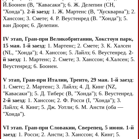
Й.Боонен (В, "Кавасаки"); 6. Ж. Делепин (СН,
"Хонда").
2-й заезд
: 1. Ж. Мартенс (В, "Хускварна"); 2.
Ханссон; 3. Смете; 4. Р. Веустенред (В. "Хонда"); 5.
ван Доорн; 6. Делепин.
IV этап, Гран-при Великобритании, Хокстоун парк,
15 мая. 1-й заезд
: 1. Мартенс; 2. Смете; 3. К. Халсен
(NL, "Хонда"); 4. Ханссон; 5. Лайлз; 6. Веустенред.
2-
й заезд
: 1. Мартенс; 2. Смете; 3. Ханссон; 4.Халсен; 5.
Веустенред; 6. Боонен.
V этап, Гран-при Италии, Тренто, 29 мая. 1-й заезд
:
1. Сметс; 2. Мартенс; 3. Лайлз; 4. Д. Кинг (NZ,
"Кавасаки"); 5. Д. Тиберс (В, "Хонда"); 6. Веустенред.
2-й заезд
: 1. Ханссон; 2. Ф. Росси (I, "Хонда"); 3.
Лайлз; 4. Кинг; 5. Дж. Уотли; 6. М. Ансти (оба —
"Хонда").
VI этап. Гран-при Словакии, Сверепец, 5 июня. 1-й
заезд
: 1. Росси; 2. Ансти; 3. Ханссон; 4. Кинг; 5.