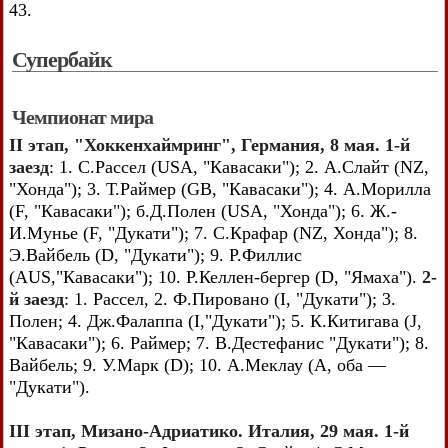
43.
Супербайк
Чемпионат мира
II этап, "Хоккенхаймринг", Германия, 8 мая. 1-й
заезд
: 1. С.Рассел (USA, "Кавасаки"); 2. А.Слайт (NZ,
"Хонда"); 3. Т.Раймер (GB, "Кавасаки"); 4. А.Морилла
(F, "Кавасаки"); б.Д.Полен (USA, "Хонда"); 6. Ж.-
И.Мунье (F, "Дукати"); 7. С.Крафар (NZ, Хонда"); 8.
Э.Вайбель (D, "Дукати"); 9. Р.Филлис
(AUS,"Кавасаки"); 10. Р.Келлен-бергер (D, "Ямаха").
2-
й заезд
: 1. Рассел, 2. Ф.Пировано (I, "Дукати"); 3.
Полен; 4. Дж.Фалаппа (I,"Дукати"); 5. К.Китигава (J,
"Кавасаки"); 6. Раймер; 7. В.Дестефанис "Дукати"); 8.
Вайбель; 9. У.Марк (D); 10. А.Меклау (А, оба —
"Дукати").
III этап, Мизано-Адриатико. Италия, 29 мая. 1-й