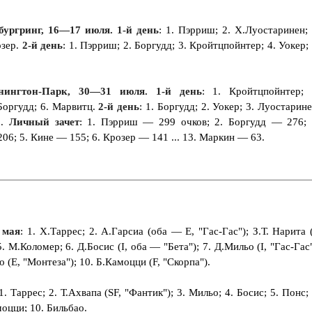
бургринг, 16—17 июля. 1-й день
: 1. Пэрриш; 2. Х.Луостаринен; 
озер.
2-й день
: 1. Пэрриш; 2. Боргудд; 3. Кройтцпойнтер; 4. Уокер; 
нингтон-Парк, 30—31 июля. 1-й день
: 1. Кройтцпойнтер; 
 Боргудд; 6. Марвитц.
2-й день
: 1. Боргудд; 2. Уокер; 3. Луостарине
р.
Личный зачет
: 1. Пэрриш — 299 очков; 2. Боргудд — 276; 
6; 5. Кине — 155; 6. Крозер — 141 ... 13. Маркин — 63.
 мая
: 1. Х.Таррес; 2. А.Гарсиа (оба — Е, "Гас-Гас"); З.Т. Нарита (
5. М.Коломер; 6. Д.Босис (I, оба — "Бета"); 7. Д.Мильо (I, "Гас-Гас"
о (Е, "Монтеза"); 10. Б.Камоцци (F, "Скорпа").
 1. Таррес; 2. Т.Ахвапа (SF, "Фантик"); 3. Мильо; 4. Босис; 5. Понс; 
моцци; 10. Бильбао.