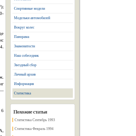
);
Спортивные модели
0-
Модельки автомобилей
Вокруг колес
де
Панорама
нс
Знаменитости
4.
Наш собеседник
Звездный сбор
Личный архив
ж.
нг
Информация
 —
Статистика
 6
Похожие статьи
Статистика Сентябрь 1993
Статистика Февраль 1994
A,