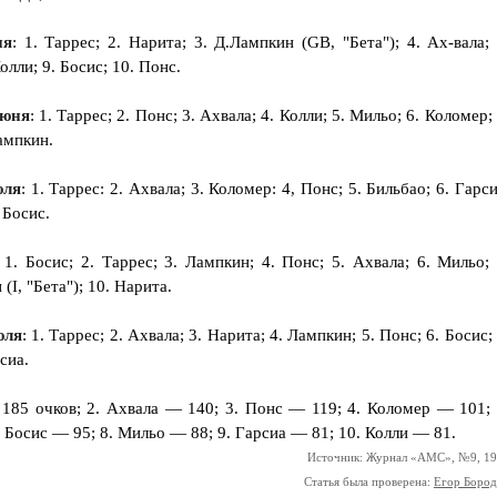
ня
: 1. Таррес; 2. Нарита; 3. Д.Лампкин (GB, "Бета"); 4. Ах-вала; 
олли; 9. Босис; 10. Понс.
июня
: 1. Таррес; 2. Понс; 3. Ахвала; 4. Колли; 5. Мильо; 6. Коломер; 
ампкин.
юля
: 1. Таррес: 2. Ахвала; 3. Коломер: 4, Понс; 5. Бильбао; 6. Гарси
 Босис.
: 1. Босис; 2. Таррес; 3. Лампкин; 4. Понс; 5. Ахвала; 6. Мильо; 
(I, "Бета"); 10. Нарита.
юля
: 1. Таррес; 2. Ахвала; 3. Нарита; 4. Лампкин; 5. Понс; 6. Босис; 
сиа.
 185 очков; 2. Ахвала — 140; 3. Понс — 119; 4. Коломер — 101; 
 Босис — 95; 8. Мильо — 88; 9. Гарсиа — 81; 10. Колли — 81.
Источник: Журнал «АМС», №9, 1
Статья была проверена:
Егор Боро