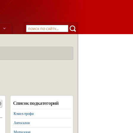
ы
Список подкатегорий
Кэмел-трофи
Автосалон
Мотосалон