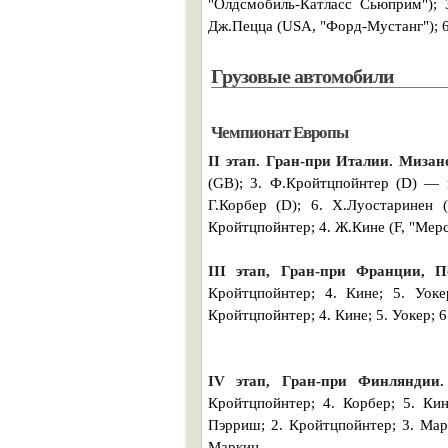
"Олдсмобиль-Катласс Сьюприм"); 
Дж.Пецца (USA, "Форд-Мустанг"); 6
Грузовые автомобили
Чемпионат Европы
II этап. Гран-при Италии. Мизан
(GB); 3. Ф.Кройтцпойнтер (D) — в
Г.Корбер (D); 6. Х.Луостаринен
Кройтцпойнтер; 4. Ж.Кине (F, "Мерс
III этап, Гран-при Франции, 
Кройтцпойнтер; 4. Кине; 5. Уок
Кройтцпойнтер; 4. Кине; 5. Уокер; 
IV этап, Гран-при Финляндии.
Кройтцпойнтер; 4. Корбер; 5. Кин
Пэрриш; 2. Кройтцпойнтер; 3. Марк
Маркин.