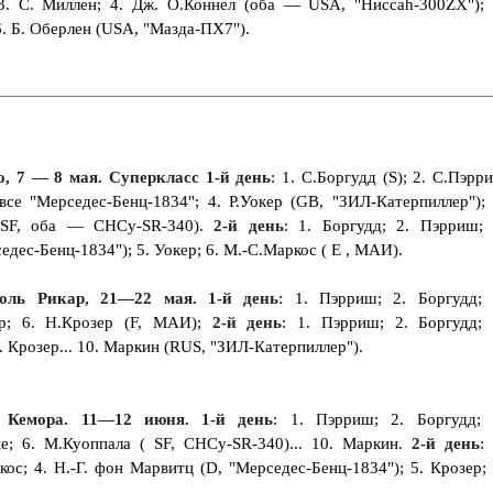
3. С. Миллен; 4. Дж. О.Коннел (оба — USA, "Нисcah-300ZX"); 
. Б. Оберлен (USA, "Мазда-ПХ7").
о, 7 — 8 мая. Суперкласс 1-й день
: 1. С.Боргудд (S); 2. С.Пэрр
се "Мерседес-Бенц-1834"; 4. Р.Уокер (GB, "ЗИЛ-Катерпиллер"); 
 (SF, оба — CHCy-SR-340).
2-й день
: 1. Боргудд; 2. Пэрриш; 
едес-Бенц-1834"); 5. Уокер; 6. М.-С.Маркос ( Е , МАИ).
Поль Рикар, 21—22 мая. 1-й день
: 1. Пэрриш; 2. Боргудд; 
ер; 6. Н.Крозер (F, МАИ);
2-й день
: 1. Пэрриш; 2. Боргудд; 
6. Крозер... 10. Маркин (RUS, "ЗИЛ-Катерпиллер").
 Кемора. 11—12 июня. 1-й день
: 1. Пэрриш; 2. Боргудд; 
е; 6. М.Куоппала ( SF, CHCy-SR-340)... 10. Маркин.
2-й день
: 
ос; 4. Н.-Г. фон Марвитц (D, "Мерседес-Бенц-1834"); 5. Крозер; 