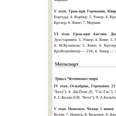
V этап. Гран-при Германии, Нюр
Боргудд; 4. Корбер; 5. Уокер; 6. Кр
Крозер; 6. Кине; 7. Маркин.
VI этап. Гран-при Англии, До
Луостаринен; 3. Уокер; 4. Кине; 5.
4. М.Куоппала; 5. Кине; 6. Крозе
Кройтцпойнтер — 216; 4. Уокер — 20
Мотоспорт
Триал. Чемпионат мира
IV этап. Оснабрюк, Германия. 22
"Бета"); 4. Дж.Понс (Е, "Гас-Гас"); 
8. С.Колли (GB, "Бета"); 9. А.Бильба
V этап. Непомук. Чехия. 5 июня
:
Колли; 7. Нарита; 8. Коломер; 9. Ка