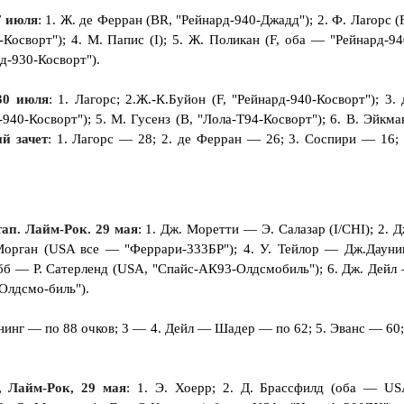
7 июля
: 1. Ж. де Ферран (BR, "Рейнард-940-Джадд"); 2. Ф. Лaropc (F
-Косворт"); 4. М. Папис (I); 5. Ж. Поликан (F, оба — "Рейнард-94
рд-930-Косворт").
30 июля
: 1. Лагорс; 2.Ж.-К.Буйон (F, "Рейнард-940-Косворт"); 3. 
-940-Косворт"); 5. М. Гусенз (В, "Лола-Т94-Косворт"); 6. В. Эйкма
й зачет
: 1. Лагорс — 28; 2. де Ферран — 26; 3. Соспири — 16; 
тап. Лайм-Рок. 29 мая
: 1. Дж. Моретти — Э. Салазар (I/CHI); 2. Д
Морган (USA все — "Феррари-333БР"); 4. У. Тейлор — Дж.Дауни
обб — Р. Сатерленд (USA, "Спайс-АК93-Олдсмобиль"); 6. Дж. Дейл
Олдсмо-биль").
нинг — по 88 очков; 3 — 4. Дейл — Шадер — по 62; 5. Эванс — 60;
 Лайм-Рок, 29 мая
: 1. Э. Хоерр; 2. Д. Брассфилд (оба — US