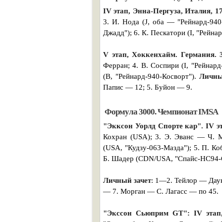
IV этап, Энна-Пергуза, Италия, 1
3. И. Нода (J, оба — "Рейнард-940
Джадд"); 6. К. Пескатори (I, "Рейна
V этап, Хоккенхайм. Германия. 
Ферран; 4. В. Соспири (I, "Рейнард
(В, "Рейнард-940-Косворт").
Личны
Папис — 12; 5. Буйон — 9.
Формула 3000. Чемпионат IMSA
"Экксон Уорлд Спорте кар". IV э
Кохран (USA); 3. Э. Эванс — Ч. 
(USA, "Кудзу-063-Мазда"); 5. П. К
Б. Шадер (CDN/USA, "Спайс-НС94-
Личный зачет
: 1—2. Тейлор — Дау
— 7. Морган — С. Лагасс — по 45.
"Экссон Сьюприм GT": IV этап,