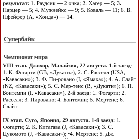
результат
: 1. Раудсик — 2 очка; 2. Хагер — 5; 3.
Парцер — 5; 4. Мужнейкс — 9; 5. Коваль — 11; 6. В.
Пфейфер (А, «Хонда») — 14.
Супербайк
Чемпионат мира
VIII этап. Джохор, Малайзия, 22 августа. 1-й заезд
:
1. К. Фогарти (GB, «Дукати»); 2. С. Расселл (USA,
«Кавасаки»); 3. Ф. Пи-ровано (I, «Ямаха»); 4. А. Слайт
(NZ, «Кавасаки»); 5. С. Мер-тенс (В, «Дукати»); 6. П.
Бонтемпи (I, «Кавасаки»),
2-й заезд
: 1. Фогарти; 2.
Расселл; 3. Пировано; 4. Бонтемпи; 5. Мертенс; 6.
Слайт.
IX этап. Суго, Япония, 29 августа. 1-й заезд
: 1.
Фогарти; 2. К. Китагава (J, «Кавасаки»); 3. С.
Цукомото (J, «Кавасаки»); •4. Мертенс; 5. Дж.