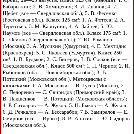
Ирбит, 20—23 августа. Класс 125 см³ (юноши)
: 1. С.
Бабары-кин; 2. В. Хомицевич; 3. И. Иванов; 4. И.
Щебет (все — Свердловская обл.); 5. В. Фесенко
(Ростовская обл.).
Класс 125 см³
: 1. А. Фотеев; 2. А.
Терентьев; 3. М. Карпунин; 4. А. Зайцев; 5. Ю.
Наумов (все — Свердловская обл.).
Класс 175 см³
: 1.
С. Осипов (Свердловская обл.); 2. Ю. Романов
(Москва); 3. А. Мусихин (Удмуртия); 4. Е. Мехтидис
(Красноярск); 5. С. Яковлев (Удмуртия).
Класс 250
см³
: 1. В. Будьков; 2. С. Бисеров; 3. В. Сосков (все —
Свердловская обл.).
Класс 500 см³
: 1. П. Чернов; 2. И.
Рыбников (оба — Новосибирская обл.); 3. В.
Потоцкий (Московская обл.).
Мотоциклы с
колясками
: 1. А. Московка — В. Гусев (Москва), 2.
С. Педоренко — С. Свиридов (Приморский край); 3.
В. Пакшенков — В. Потоцкий (Московская область);
4. Р. Ситларов — А. Жуков; 5. Н. Быков — А. Жуков;
6. Д. Речкалов — А. Бессарабов; 7 В. Замиралов — Е.
Смирнов (все — Ирбит); 8. В. Анохин — Ю. Сидоров
(Московская обл.).