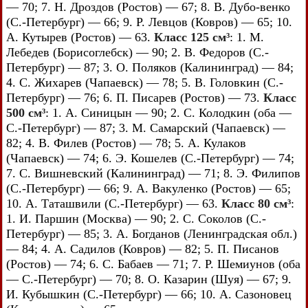
— 70; 7. Н. Дроздов (Ростов) — 67; 8. В. Дубо-венко
(С.-Петербург) — 66; 9. Р. Левцов (Ковров) — 65; 10.
А. Кутырев (Ростов) — 63.
Класс 125 см³
: 1. М.
Лебедев (Борисоглебск) — 90; 2. В. Федоров (С.-
Петербург) — 87; 3. О. Поляков (Калининград) — 84;
4. С. Жихарев (Чапаевск) — 78; 5. В. Головкин (С.-
Петербург) — 76; 6. П. Писарев (Ростов) — 73.
Класс
500 см³
: 1. А. Синицын — 90; 2. С. Колодкин (оба —
С.-Петербург) — 87; 3. М. Самарский (Чапаевск) —
82; 4. В. Филев (Ростов) — 78; 5. А. Кулаков
(Чапаевск) — 74; 6. Э. Кошелев (С.-Петербург) — 74;
7. С. Вишневский (Калининград) — 71; 8. Э. Филипов
(С.-Петербург) — 66; 9. А. Вакуленко (Ростов) — 65;
10. А. Таташвили (С.-Петербург) — 63.
Класс 80 см³
:
1. И. Паршин (Москва) — 90; 2. С. Соколов (С.-
Петербург) — 85; 3. А. Богданов (Ленинградская обл.)
— 84; 4. А. Садилов (Ковров) — 82; 5. П. Писанов
(Ростов) — 74; 6. С. Бабаев — 71; 7. Р. Шемиунов (оба
— С.-Петербург) — 70; 8. О. Казарин (Шуя) — 67; 9.
И. Кубышкин (С.-Петербург) — 66; 10. А. Сазоновец