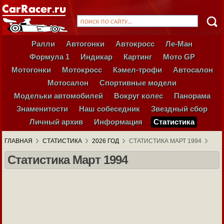
Ралли
Автогонки
Автокросс
Ле-Ман
Формула 1
Индикар
Картинг
Мото GP
Мотогонки
Мотокросс
Кэмел-трофи
Автосалон
Мотосалон
Спортивные модели
Модельки автомобилей
Вокруг колес
Панорама
Знаменитости
Наш собеседник
Звездный сбор
Личный архив
Информация
Статистика
ГЛАВНАЯ
СТАТИСТИКА
2026 ГОД
СТАТИСТИКА МАРТ 1994
Статистика Март 1994