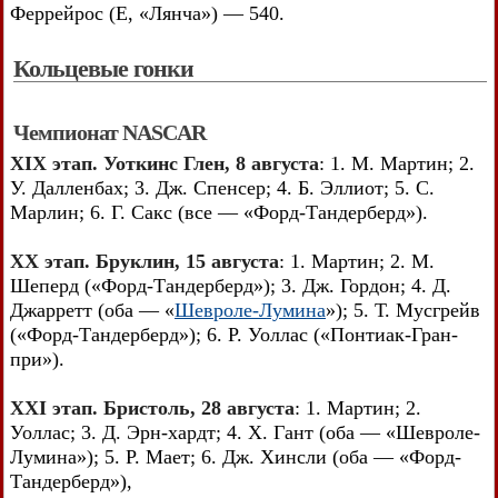
Феррейрос (E, «Лянча») — 540.
Кольцевые гонки
Чемпионат NASCAR
XIX этап. Уоткинс Глен, 8 августа
: 1. М. Мартин; 2.
У. Далленбах; 3. Дж. Спенсер; 4. Б. Эллиот; 5. С.
Марлин; 6. Г. Сакс (все — «Форд-Тандерберд»).
XX этап. Бруклин, 15 августа
: 1. Мартин; 2. М.
Шеперд («Форд-Тандерберд»); 3. Дж. Гордон; 4. Д.
Джарретт (оба — «
Шевроле-Лумина
»); 5. Т. Мусгрейв
(«Форд-Тандерберд»); 6. Р. Уоллас («Понтиак-Гран-
при»).
XXI этап. Бристоль, 28 августа
: 1. Мартин; 2.
Уоллас; 3. Д. Эрн-хардт; 4. X. Гант (оба — «Шевроле-
Лумина»); 5. Р. Мает; 6. Дж. Хинсли (оба — «Форд-
Тандерберд»),