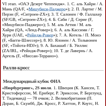
VI этап. «ОАЭ Дезерт Чеппендж». 1. С. аль Хайри / А.
Мань (QA/F, «
Мицубиси-Паджеро
»); 2. П. Лартиг / М.
Перэн (F, «Ситроен-ZX»); 3. Т. Салонен / Ф. Галлахер
(SF/GB, «Ситроен-ZX»); 4. Б. Саби / Д. Серие (F,
«Мицубиси-Паджеро»); 5. М. аль Аттия / М. аль
Хайри (QA, «Ленд-Ровер»); 6. А. аль Кассими / Г.
Хури (UAE, «
Рейндж-Ровер
»); 7. А. Котель / П. Монэ
(F, «Багги-Шлессер»); 8. Ю. Ялонен / А. Тольвонен
(SF, «Тойота-HDJ»); 9. А. Бахашаб / Б. Уиллис
(ZA/IRL, «Рейндж-Ровер»); 10. Т. де Лавернь / А.
Аргель (F, «Ниссан-Террано»).
Ралли-кросс
Международный кубок ФИА
«Нюрбургринг», 2S июля
. 1. Швеция (К. Хансен, Т.
Кристоферссон, М. Ернберг, Р. Эрикссон, Р. Берглунд,
Т. Тидеманд) — 78 очков; 2. Великобритания (П.
Доран, Б. Скуибб, Дж. Кросс, Р. Хаттон, Р. Коутс, Н.