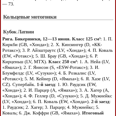
— 73.
Кольцевые мотогонки
Кубок Латвии
Рига. Бикерниеки, 12—13 июня. Класс 125 см³
: 1. П.
Киркби (GB, «Хонда»); 2. X. Кинзингер (D, «КК-
Ротакс»); 3. Р. Айзштраутс (LV, «Хонда»); 4. П. Коваль
(EW, «Ротакс»); 5. Ш. Брау (GB, «Хонда»); 6. Р.
Кирценьш (LV, МТХ).
Класс 250 см³
: 1. А. Нейа (LV,
«Ямаха»); 2. Г. Яннсон (S, «ESW-Ротакс»); 3. И.
Блумфелдс (LV, «Сузуки»); 4. Б. Розкалнс (LV,
«Ротакс»); 5. М. Кейнер (D, «Ямаха»); 6. Я. Хазе (LV,
CZ). Супербайк.
1-й заезд
: 1. Ю. Раудсик (EW,
«Хонда»); 2. И. Парцер (А, «Ямаха»); 3. А. Хагер (А,
«Хонда»); 4. Ф. Геллер (D, «Сузуки»); 5. Д. Мужнейкс
(LV, «Хонда»); 6. П. Коваль (EW, «Хонда»).
2-й заезд
:
1. Раудсик; 2. Хагер; 3. Парцер; 4. Мужнейкс; 5.
Коваль; 6. Дж. Коффри (GB, «Ямаха»).
Итоговый