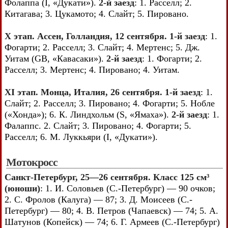
Фолаппа (I, «Дукати»).
2-й заезд
: 1. Расселл; 2.
Китагава; 3. Цукамото; 4. Слайт; 5. Пировано.
X этап. Ассен, Голландия, 12 сентября. 1-й заезд
: 1.
Фогарти; 2. Расселл; 3. Слайт; 4. Мертенс; 5. Дж.
Уитам (GB, «Кавасаки»).
2-й заезд
: 1. Фогарти; 2.
Расселл; 3. Мертенс; 4. Пировано; 4. Уитам.
XI этап. Монца, Италия, 26 сентября. 1-й заезд
: 1.
Слайт; 2. Расселл; 3. Пировано; 4. Фогарти; 5. Нобле
(«Хонда»); 6. К. Линдхольм (S, «Ямаха»).
2-й заезд
: 1.
Фалаппс. 2. Слайт; 3. Пировано; 4. Фогарти; 5.
Расселл; 6. М. Луккьяри (I, «Дукати»).
Мотокросс
Санкт-Петербург, 25—26 сентября. Класс 125 см³
(юноши)
: 1. И. Соловьев (С.-Петербург) — 90 очков;
2. С. Фролов (Калуга) — 87; 3. Д. Моисеев (С.-
Петербург) — 80; 4. В. Петров (Чапаевск) — 74; 5. А.
Шатунов (Копейск) — 74; 6. Г. Армеев (С.-Петербург)