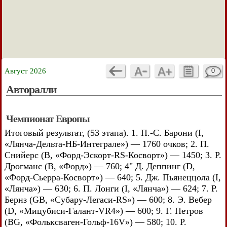
Август 2026
0
Авторалли
Чемпионат Европы
Итоговый результат, (53 этапа). 1. П.-С. Барони (I,
«Лянча-Дельта-НБ-Интеграле») — 1760 очков; 2. П.
Снийерс (В, «Форд-Эскорт-RS-Косворт») — 1450; 3. Р.
Дрогманс (В, «Форд») — 760; 4" Д. Деппинг (D,
«Форд-Сьерра-Косворт») — 640; 5. Дж. Пьянеццола (I,
«Лянча») — 630; 6. П. Лонги (I, «Лянча») — 624; 7. Р.
Бернз (GB, «Субару-Легаси-RS») — 600; 8. Э. Вебер
(D, «Мицубиси-Галант-VR4») — 600; 9. Г. Петров
(BG, «Фольксваген-Гольф-16V») — 580; 10. Р.