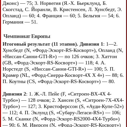
Джонс) — 75; 3. Норвегия (Я.-Х. Бьерклунд, Б.
Скогстад, С. Йоранли, В. Кристенсен, Л. Хунсбедт, Э.
Опланд) — 60; 4. Франция — 60; 5. Бельгия — 54; 6.
Германия — 51.
Чемпионат Европы
Итоговый результат (11 этапов). Дивизия 1
: 1—2.
Хунсбедт (N, «Форд-Эскорт-RS-Косворт»), Опланд (N,
«Ниссан-Санни-GTI-R») — по 126 очков; 3. Хаттон
(GB, «Форд-Эскорт-RS-Косворт») — 118; 4. А.
Норстедт (S, «Ниссан-Санни-GTI-R») — 100; 5. П.
Крамер (NL, «Форд-Сиерра-Косворт-4Х X 4») — 88; 6.
П. Коутны (CS, «Форд-Эскорт-RS-Косворт») — 80.
Дивизия 2
: 1. Ж.-Л. Пейе (F, «Ситроен-ВХ-4Х 4-
Турбо») — 128 очков; 2. Хансен (S, «Ситроен-7Х-4Х4-
Турбо») — 127; 3. Кристоферссон (S, «Ауди-Купе-52»)
— 112; 4. П. Эклунд (S, «Субару-Легаси-RS») — 106;
5. М. Сканке (N, «Форд-Эскорт-RS2000-4X4-Турбо»)
— 90; 6. М. Иверсен (N, «Форд-Эскорт-RS-Косворт»)