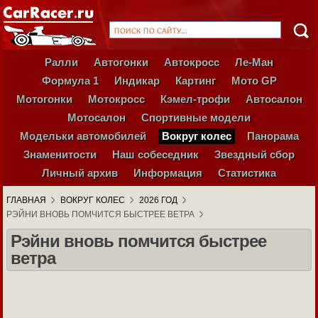
Ралли
Автогонки
Автокросс
Ле-Ман
Формула 1
Индикар
Картинг
Мото GP
Мотогонки
Мотокросс
Кэмел-трофи
Автосалон
Мотосалон
Спортивные модели
Модельки автомобилей
Вокруг колес
Панорама
Знаменитости
Наш собеседник
Звездный сбор
Личный архив
Информация
Статистика
ГЛАВНАЯ
ВОКРУГ КОЛЕС
2026 ГОД
РЭЙНИ ВНОВЬ ПОМЧИТСЯ БЫСТРЕЕ ВЕТРА
Рэйни вновь помчится быстрее
ветра