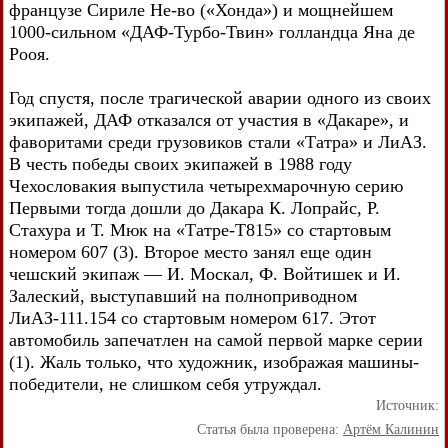
французе Сириле Не-во («Хонда») и мощнейшем
1000-сильном «ДАФ-Турбо-Твин» голландца Яна де
Рооя.
Год спустя, после трагической аварии одного из своих
экипажей, ДАФ отказался от участия в «Дакаре», и
фаворитами среди грузовиков стали «Татра» и ЛиАЗ.
В честь победы своих экипажей в 1988 году
Чехословакия выпустила четырехмарочную серию
Первыми тогда дошли до Дакара К. Лопрайс, Р.
Стахура и Т. Мюк на «Татре-Т815» со стартовым
номером 607 (3). Второе место занял еще один
чешский экипаж — И. Москал, Ф. Войтишек и И.
Залеский, выступавший на полноприводном
ЛиАЗ-111.154 со стартовым номером 617. Этот
автомобиль запечатлен на самой первой марке серии
(1). Жаль только, что художник, изображая машины-
победители, не слишком себя утруждал.
Источник:
Статья была проверена:
Артём Калинин