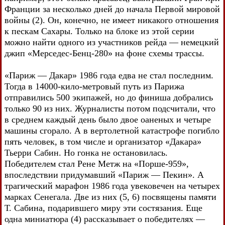
Франции за несколько дней до начала Первой мировой
войны (2). Он, конечно, не имеет никакого отношения
к пескам Сахары. Только на блоке из этой серии
можно найти одного из участников рейда — немецкий
джип «Мерседес-Бенц-280» на фоне схемы трассы.
«Париж — Дакар» 1986 года едва не стал последним.
Тогда в 14000-кило-метровый путь из Парижа
отправились 500 экипажей, но до финиша добрались
только 90 из них. Журналисты потом подсчитали, что
в среднем каждый день было двое оаненых и четыре
машины сгорало. А в вертолетной катастрофе погибло
пять человек, в том числе и организатор «Дакара»
Тьерри Сабин. Но гонка не остановилась.
Победителем стал Рене Метж на «Порше-959»,
впоследствии придумавший «Париж — Пекин». А
трагический марафон 1986 года увековечен на четырех
марках Сенегала. Две из них (5, 6) посвящены памяти
Т. Сабина, подарившего миру эти состязания. Еще
одна миниатюра (4) рассказывает о победителях —