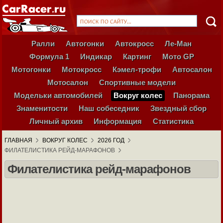
Ралли
Автогонки
Автокросс
Ле-Ман
Формула 1
Индикар
Картинг
Мото GP
Мотогонки
Мотокросс
Кэмел-трофи
Автосалон
Мотосалон
Спортивные модели
Модельки автомобилей
Вокруг колес
Панорама
Знаменитости
Наш собеседник
Звездный сбор
Личный архив
Информация
Статистика
ГЛАВНАЯ
ВОКРУГ КОЛЕС
2026 ГОД
ФИЛАТЕЛИСТИКА РЕЙД-МАРАФОНОВ
Филателистика рейд-марафонов