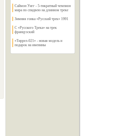
Саймон Уигг - 5-тикратный чемпион
мира по спидвею на длинном треке
Зимняя гонка «Русский трек» 1991
С «Русского Трека» на трек
французский
«Тиррел-021» - новая модель и
подарок на именины