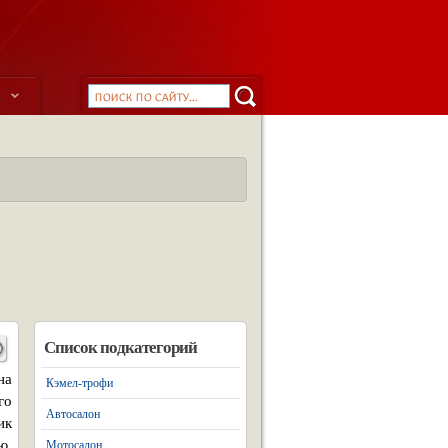
ы
Список подкатегорий
на
Кэмел-трофи
го
Автосалон
ик
ю,
Мотосалон