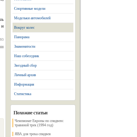
Спортивные модели
Модельки автомобилей
шь
 и
Вокруг колес
Панорама
993
нин
Знаменитости
Наш собеседник
Звездный сбор
Личный архив
Информация
Статистика
Похожие статьи
Чемпионат Европы по спидвею:
травяной трек (1994 год)
ЯВА для трека спидвея