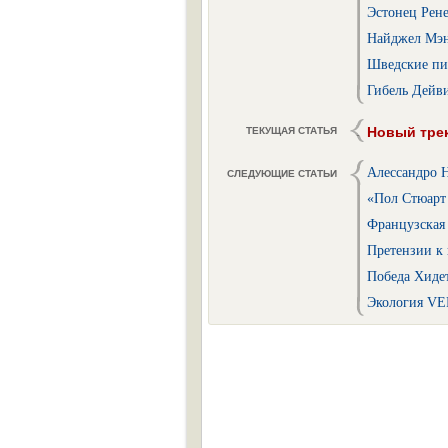
Эстонец Рене
Найджел Мэн
Шведские пи
Гибель Дейв
Новый трек
ТЕКУЩАЯ СТАТЬЯ
Алессандро 
СЛЕДУЮЩИЕ СТАТЬИ
«Пол Стюарт
Французская
Претензии к
Победа Хиде
Экология VE