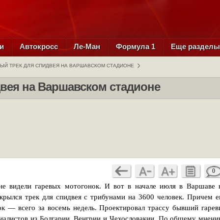
и
Автокросс
Ле-Ман
Формула 1
Еще раздел
ЫЙ ТРЕК ДЛЯ СПИДВЕЯ НА ВАРШАВСКОМ СТАДИОНЕ
вея на Варшавском стадионе
0
е видели гаревых мотогонок. И вот в начале июля в Варшаве 
крылся трек для спидвея с трибунами на 3600 человек. Причем е
ок — всего за восемь недель. Проектировал трассу бывший гарев
алистов из Болгарии, Венгрии и Чехословакии. По общему мнени