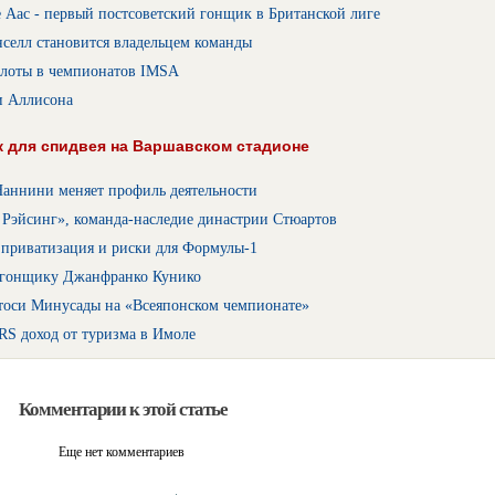
 Аас - первый постсоветский гонщик в Британской лиге
селл становится владельцем команды
лоты в чемпионатов IMSA
и Аллисона
 для спидвея на Варшавском стадионе
Наннини меняет профиль деятельности
 Рэйсинг», команда-наследие династрии Стюартов
 приватизация и риски для Формулы-1
 гонщику Джанфранко Кунико
тоси Минусады на «Всеяпонском чемпионате»
RS доход от туризма в Имоле
Комментарии к этой статье
Еще нет комментариев