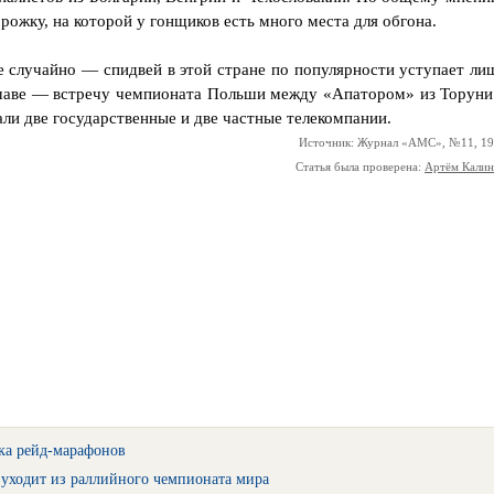
рожку, на которой у гонщиков есть много места для обгона.
е случайно — спидвей в этой стране по популярности уступает ли
ршаве — встречу чемпионата Польши между «Апатором» из Торуни
ли две государственные и две частные телекомпании.
Источник: Журнал «АМС», №11, 1
Статья была проверена:
Артём Кали
ка рейд-марафонов
уходит из раллийного чемпионата мира