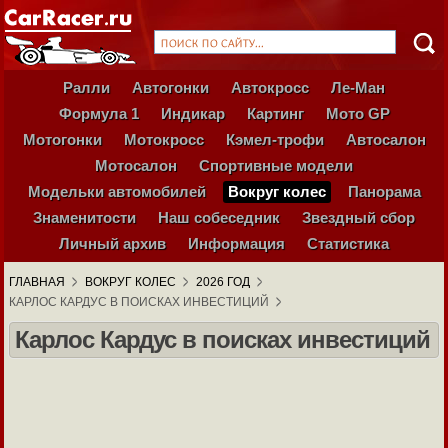
Ралли
Автогонки
Автокросс
Ле-Ман
Формула 1
Индикар
Картинг
Мото GP
Мотогонки
Мотокросс
Кэмел-трофи
Автосалон
Мотосалон
Спортивные модели
Модельки автомобилей
Вокруг колес
Панорама
Знаменитости
Наш собеседник
Звездный сбор
Личный архив
Информация
Статистика
ГЛАВНАЯ
ВОКРУГ КОЛЕС
2026 ГОД
КАРЛОС КАРДУС В ПОИСКАХ ИНВЕСТИЦИЙ
Карлос Кардус в поисках инвестиций