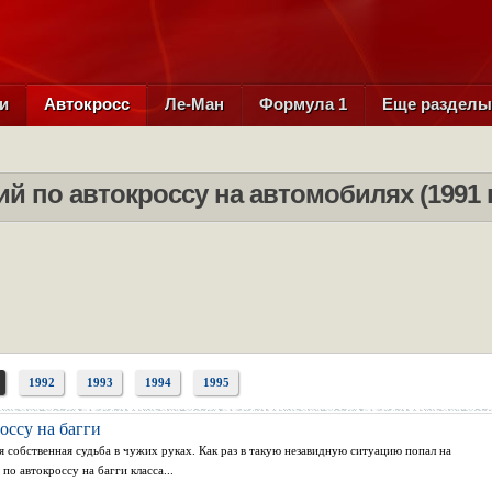
и
Автокросс
Ле-Ман
Формула 1
Еще раздел
й по автокроссу на автомобилях (1991 
1992
1993
1994
1995
ссу на багги
я собственная судьба в чужих руках. Как раз в такую незавидную ситуацию попал на
 автокроссу на багги класса...