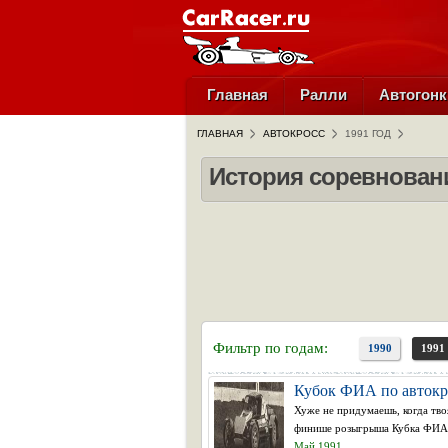
Главная
Ралли
Автогонк
ГЛАВНАЯ
АВТОКРОСС
1991 ГОД
История соревновани
Фильтр по годам:
1990
1991
Кубок ФИА по автокро
Хуже не придумаешь, когда тво
финише розыгрыша Кубка ФИА по
Май 1991