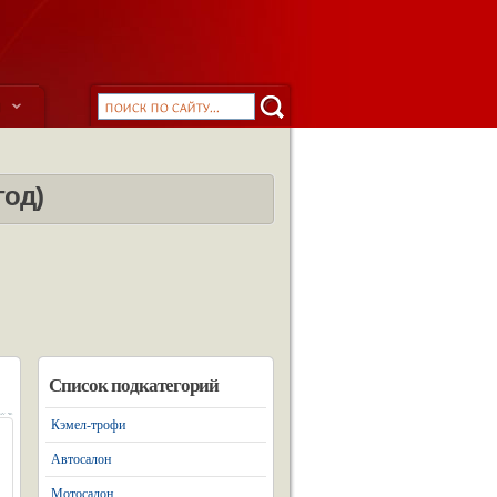
ы
год)
Список подкатегорий
Кэмел-трофи
Автосалон
Мотосалон