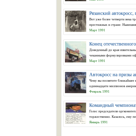
Рязанский автокросс
Вот уже более четверти века 
престижных в стране. Нынешняя
Март 1991
Конец отечественного
Доведенный до края язвительны
чеканными формулировками офи
Март 1991
Автокросс на призы а
Чему вы посвятите ближайшее в
одиннадцати миллионов америка
Февраль 1991
Командный чемпионат
Голос председателя оргкомитет
торжественно. Казалось, ему пе
Январь 1991