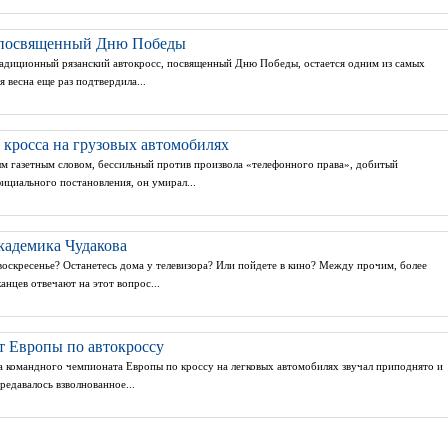
, посвященный Дню Победы
традиционный рязанский автокросс, посвященный Дню Победы, остается одним из самых
 весна еще раз подтвердила...
 кросса на грузовых автомобилях
м газетным словом, бессильный против произвола «телефонного права», добитый
циального постановления, он умирал...
кадемика Чудакова
оскресенье? Останетесь дома у телевизора? Или пойдете в кино? Между прочим, более
нцев отвечают на этот вопрос...
 Европы по автокроссу
а командного чемпионата Европы по кроссу на легковых автомобилях звучал приподнято и
редавалось взволнованное...