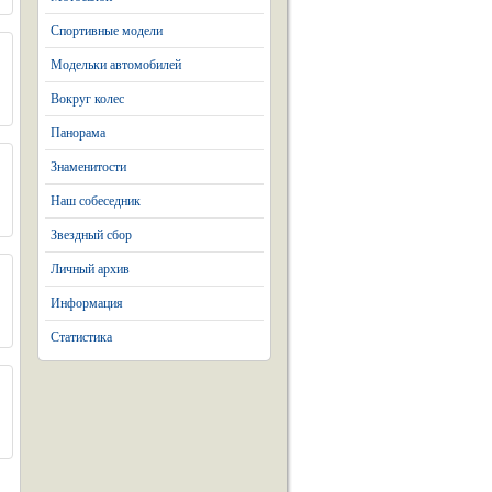
Спортивные модели
Модельки автомобилей
Вокруг колес
Панорама
Знаменитости
Наш собеседник
Звездный сбор
Личный архив
Информация
Статистика