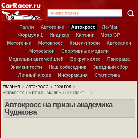
Ралли
Автогонки
Автокросс
Ле-Ман
Формула 1
Индикар
Картинг
Мото GP
Мотогонки
Мотокросс
Кэмел-трофи
Автосалон
Мотосалон
Спортивные модели
Модельки автомобилей
Вокруг колес
Панорама
Знаменитости
Наш собеседник
Звездный сбор
Личный архив
Информация
Статистика
ГЛАВНАЯ
АВТОКРОСС
2026 ГОД
АВТОКРОСС НА ПРИЗЫ АКАДЕМИКА ЧУДАКО…
Автокросс на призы академика
Чудакова