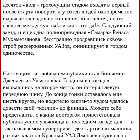
десяток «волг» грохочущим стадом входят в первый
после старта поворот, и у сотен людей одновременно
вырывается вздох восхищения-облегчения, нечто
среднее между «ух ты!» и «вот это да!». Следующий
заезд, и еще одна полноприводная «Самара» Ренаса
Мухаметзянова, бесстрашно продравшись сквозь
строй рассерженных УАЗов, финиширует в гордом
одиночестве.
Настоящим же любимцем публики стал Биньямин
Джепаев из Ульяновска. В одном из заездов,
вырвавшись на второе место, он потерял левую
переднюю шину. До конца гонки оставалось еще
шесть кругов, но водителю каким-то чудом удалось
довести свой «козлик» до финиша. Можете себе
представить, с каким восторгом приветствовала
публика успех ульяновца в последнем заезде дня — в
так называемом суперпризе, где стартовали машины
разных классов Красный УАЗ Джепаева буквально