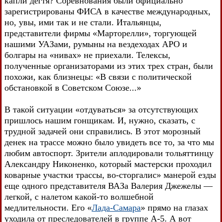
капли дегтя? Соревнования были официально
зарегистрированы ФИСА в качестве международных,
но, увы, ими так и не стали. Итальянцы,
представители фирмы «Марторелли», торгующей
нашими УАЗами, румыны на вездеходах АРО и
болгары на «нивах» не приехали. Телексы,
полученные организаторами из этих трех стран, были
похожи, как близнецы: «В связи с политической
обстановкой в Советском Союзе...»
В такой ситуации «отдуваться» за отсутствующих
пришлось нашим гонщикам. И, нужно, сказать, с
трудной задачей они справились. В этот морозный
денек на трассе можно было увидеть все то, за что мы
любим автоспорт. Зрители аплодировали тольяттинцу
Александру Никоненко, который мастерски проходил
коварные участки трассы, во-сторгалис» манерой езды
еще одного представителя ВАЗа Валерия Джежелы —
легкой, с налетом какой-то волшебной
медлительности. Его «
Лада-Самара
» прямо на глазах
уходила от преследователей в группе А-5. А вот