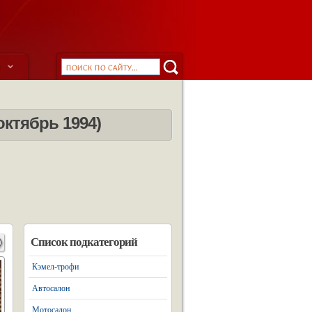
ы
октябрь 1994)
Список подкатегорий
Кэмел-трофи
Автосалон
Мотосалон