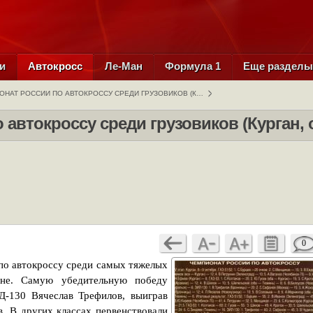
и
Автокросс
Ле-Ман
Формула 1
Еще раздел
ОНАТ РОССИИ ПО АВТОКРОССУ СРЕДИ ГРУЗОВИКОВ (К…
автокроссу среди грузовиков (Курган, 
0
о автокроссу среди самых тяжелых
ане. Самую убедительную победу
Д-130 Вячеслав Трефилов, выиграв
. В других классах первенствовали