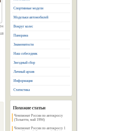
Спортивные модели
Модельки автомобилей
Вокруг колес
994
ров
Панорама
Знаменитости
Наш собеседник
Звездный сбор
Личный архив
Информация
Статистика
Похожие статьи
Чемпионат России по автокроссу
(Тольятти, май 1994)
Чемпионат России по автокроссу 1