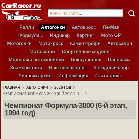
Ралли
Автогонки
Автокросс
Ле-Ман
Формула 1
Индикар
Картинг
Мото GP
Мотогонки
Мотокросс
Кэмел-трофи
Автосалон
Мотосалон
Спортивные модели
Модельки автомобилей
Вокруг колес
Панорама
Знаменитости
Наш собеседник
Звездный сбор
Личный архив
Информация
Статистика
ГЛАВНАЯ
АВТОГОНКИ
2026 ГОД
ЧЕМПИОНАТ ФОРМУЛА-3000 (6-Й ЭТАП, 1…
Чемпионат Формула-3000 (6-й этап,
1994 год)