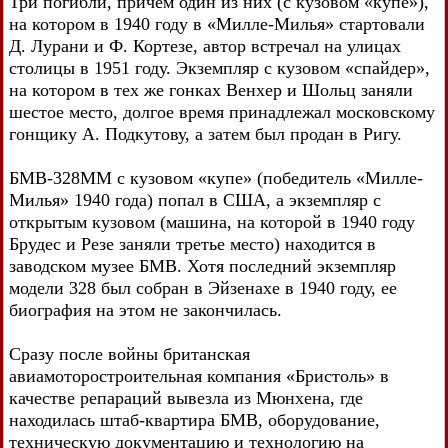
Три погибли, причем один из них (с кузовом «купе»),
на котором в 1940 году в «Милле-Милья» стартовали
Д. Лурани и Ф. Кортезе, автор встречал на улицах
столицы в 1951 году. Экземпляр с кузовом «спайдер»,
на котором в тех же гонках Венхер и Шольц заняли
шестое место, долгое время принадлежал московскому
гонщику А. Подкутову, а затем был продан в Ригу.
БМВ-328ММ с кузовом «купе» (победитель «Милле-
Милья» 1940 года) попал в США, а экземпляр с
открытым кузовом (машина, на которой в 1940 году
Брудес и Резе заняли третье место) находится в
заводском музее БМВ. Хотя последний экземпляр
модели 328 был собран в Эйзенахе в 1940 году, ее
биография на этом не закончилась.
Сразу после войны британская
авиамоторостроительная компания «Бристоль» в
качестве репараций вывезла из Мюнхена, где
находилась штаб-квартира БМВ, оборудование,
техническую документацию и технологию на