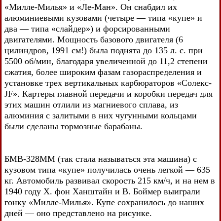
«Милле-Милья» и «Ле-Ман». Он снабдил их
алюминиевыми кузовами (четыре — типа «купе» и
два — типа «слайдер») и форсированными
двигателями. Мощность базового двигателя (6
цилиндров, 1991 см!) была поднята до 135 л. с. при
5500 об/мин, благодаря увеличенной до 11,2 степени
сжатия, более широким фазам газораспределения и
установке трех вертикальных карбюраторов «Солекс-
JF». Картеры главной передачи и коробки передач для
этих машин отлили из магниевого сплава, из
алюминия с залитыми в них чугунными кольцами
были сделаны тормозные барабаны.
БМВ-328ММ (так стала называться эта машина) с
кузовом типа «купе» получилась очень легкой — 635
кг. Автомобиль развивал скорость 215 км/ч, и на нем в
1940 году X. фон Ханштайн и В. Боймер выиграли
гонку «Милле-Милья». Купе сохранилось до наших
дней — оно представлено на рисунке.