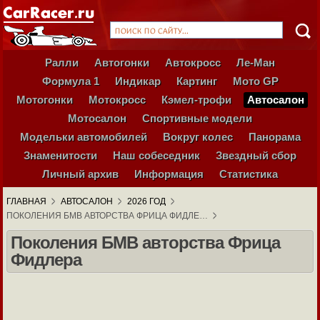
Ралли
Автогонки
Автокросс
Ле-Ман
Формула 1
Индикар
Картинг
Мото GP
Мотогонки
Мотокросс
Кэмел-трофи
Автосалон
Мотосалон
Спортивные модели
Модельки автомобилей
Вокруг колес
Панорама
Знаменитости
Наш собеседник
Звездный сбор
Личный архив
Информация
Статистика
ГЛАВНАЯ
АВТОСАЛОН
2026 ГОД
ПОКОЛЕНИЯ БМВ АВТОРСТВА ФРИЦА ФИДЛЕ…
Поколения БМВ авторства Фрица
Фидлера