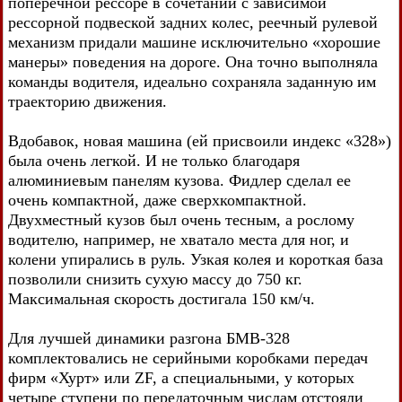
поперечной рессоре в сочетании с зависимой
рессорной подвеской задних колес, реечный рулевой
механизм придали машине исключительно «хорошие
манеры» поведения на дороге. Она точно выполняла
команды водителя, идеально сохраняла заданную им
траекторию движения.
Вдобавок, новая машина (ей присвоили индекс «328»)
была очень легкой. И не только благодаря
алюминиевым панелям кузова. Фидлер сделал ее
очень компактной, даже сверхкомпактной.
Двухместный кузов был очень тесным, а рослому
водителю, например, не хватало места для ног, и
колени упирались в руль. Узкая колея и короткая база
позволили снизить сухую массу до 750 кг.
Максимальная скорость достигала 150 км/ч.
Для лучшей динамики разгона БМВ-328
комплектовались не серийными коробками передач
фирм «Хурт» или ZF, а специальными, у которых
четыре ступени по передаточным числам отстояли