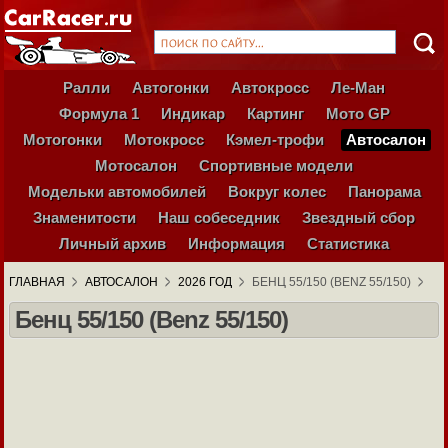
Ралли
Автогонки
Автокросс
Ле-Ман
Формула 1
Индикар
Картинг
Мото GP
Мотогонки
Мотокросс
Кэмел-трофи
Автосалон
Мотосалон
Спортивные модели
Модельки автомобилей
Вокруг колес
Панорама
Знаменитости
Наш собеседник
Звездный сбор
Личный архив
Информация
Статистика
ГЛАВНАЯ
АВТОСАЛОН
2026 ГОД
БЕНЦ 55/150 (BENZ 55/150)
Бенц 55/150 (Benz 55/150)