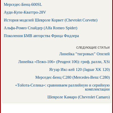
Мерседес-Бенц-600SL
Ауди-Купе-Кваттро-28V
История моделей Шевроле Корвет (Chevrolet Corvette)
Альфа-Ромео Спайдер (Alfa Romeo Spider)
Поколения БМВ авторства Фрица Фидлера
СЛЕДУЮЩИЕ СТАТЬИ
Линейка "тигровых" Опелей
Линейка «Пежо-106» (Peugeot 106): гриф, ралли, XSi
Ягуар Икс-кей 120 (Jaguar XK 120)
Мерседес-Бенц С280 (Mercedes-Benz C280)
«Тойота-Селика»: сравниваем раллийную и серийную
комплектации
Шевроле Камаро (Chevrolet Camaro)