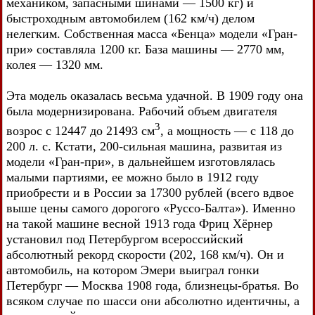
механиком, запасными шинами — 1500 кг) и
быстроходным автомобилем (162 км/ч) делом
нелегким. Собственная масса «Бенца» модели «Гран-
при» составляла 1200 кг. База машины — 2770 мм,
колея — 1320 мм.
Эта модель оказалась весьма удачной. В 1909 году она
была модернизирована. Рабочий объем двигателя
3
возрос с 12447 до 21493 см
, а мощность — с 118 до
200 л. с. Кстати, 200-сильная машина, развитая из
модели «Гран-при», в дальнейшем изготовлялась
малыми партиями, ее можно было в 1912 году
приобрести и в России за 17300 рублей (всего вдвое
выше цены самого дорогого «Руссо-Балта»). Именно
на такой машине весной 1913 года Фриц Хёрнер
установил под Петербургом всероссийский
абсолютный рекорд скорости (202, 168 км/ч). Он и
автомобиль, на котором Эмери выиграл гонки
Петербург — Москва 1908 года, близнецы-братья. Во
всяком случае по шасси они абсолютно идентичны, а