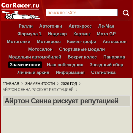
Ралли
Автогонки
Автокросс
Ле-Ман
Формула 1
Индикар
Картинг
Мото GP
Мотогонки
Мотокросс
Кэмел-трофи
Автосалон
Мотосалон
Спортивные модели
Модельки автомобилей
Вокруг колес
Панорама
Знаменитости
Наш собеседник
Звездный сбор
Личный архив
Информация
Статистика
ГЛАВНАЯ
ЗНАМЕНИТОСТИ
2026 ГОД
АЙРТОН СЕННА РИСКУЕТ РЕПУТАЦИЕЙ
Айртон Сенна рискует репутацией