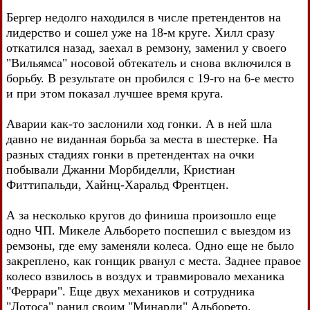
Бергер недолго находился в числе претендентов на
лидерство и сошел уже на 18-м круге. Хилл сразу
откатился назад, заехал в ремзону, заменил у своего
"Вильямса" носовой обтекатель и снова включился в
борьбу. В результате он пробился с 19-го на 6-е место
и при этом показал лучшее время круга.
Аварии как-то заслонили ход гонки. А в ней шла
давно не виданная борьба за места в шестерке. На
разных стадиях гонки в претендентах на очки
побывали Джанни Морбиделли, Кристиан
Фиттипальди, Хайнц-Харальд Френтцен.
А за несколько кругов до финиша произошло еще
одно ЧП. Микеле Альборето поспешил с выездом из
ремзоны, где ему заменяли колеса. Одно еще не было
закреплено, как гонщик рванул с места. Заднее правое
колесо взвилось в воздух и травмировало механика
"Феррари". Еще двух механиков и сотрудника
"Лотоса" ранил своим "Минарди" Альборето.