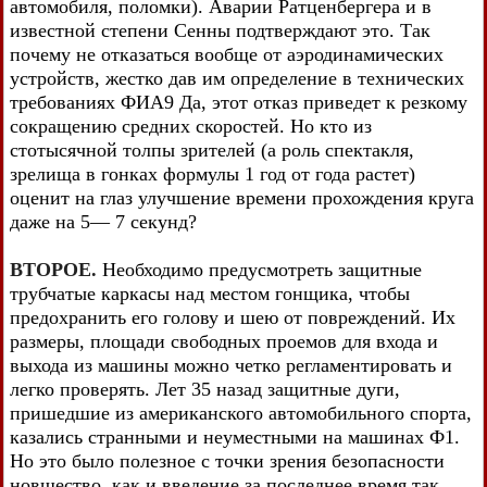
автомобиля, поломки). Аварии Ратценбергера и в
известной степени Сенны подтверждают это. Так
почему не отказаться вообще от аэродинамических
устройств, жестко дав им определение в технических
требованиях ФИА9 Да, этот отказ приведет к резкому
сокращению средних скоростей. Но кто из
стотысячной толпы зрителей (а роль спектакля,
зрелища в гонках формулы 1 год от года растет)
оценит на глаз улучшение времени прохождения круга
даже на 5— 7 секунд?
ВТОРОЕ.
Необходимо предусмотреть защитные
трубчатые каркасы над местом гонщика, чтобы
предохранить его голову и шею от повреждений. Их
размеры, площади свободных проемов для входа и
выхода из машины можно четко регламентировать и
легко проверять. Лет 35 назад защитные дуги,
пришедшие из американского автомобильного спорта,
казались странными и неуместными на машинах Ф1.
Но это было полезное с точки зрения безопасности
новшество, как и введение за последнее время так