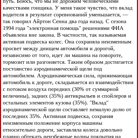
путь. Боюсь, что мы не дорожим человеческими
качествами гонщика. У меня такое чувство, что вклад
водителя в результат соревнований уменьшается, —
так говорил Айртон Сенна два года назад. С сезона
1994 года "электронная помощь" решениями ФИА
объявлена вне закона. В частности, так называемая
активная подвеска колес. Она сохраняла неизменным
просвет между днищем автомобиля и дорогой,
независимо от того, идет ли машина на повороте,
тормозит или разгоняется. Таким образом достигается
постоянство аэродинамической щели под
автомобилем. Аэродинамическая сила, прижимающая
автомобиль к дороге, складывается из взаимодействия
с потоком воздуха передних (30% от суммарной
величины), задних (35%) антикрыльев и спойлеров и
остальных элементов кузова (35%). "Вклад"
аэродинамической щели составляет немалую долю от
последних 35%. Активная подвеска, сохраняя
неизменным положение корпуса машины
относительно дороги, заставляла колеса довольно
плавно обтекать неизбежные волны покрытия на