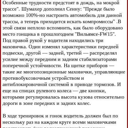
Особенные трудности предстоят в дождь, на мокрой
трассе". Шумахер дополнил Сенну: "Прежде было
возможно 100%-но настроить автомобиль для данной
трассы, а теперь приходится искать компромиссы" .В
этой связи неплохо вспомнить, как было оборудовано
место гонщика в прошлогоднем "Вильямсе-FW15".
Под правой рукой у водителя находились три
маховичка. Один изменял характеристики передней
подвески, другой — задней, третий — распределял
усилие между передним и задним стабилизаторами
поперечной устойчивости. На щитке приборов —
такие же многопозиционные маховички, управляющие
противобуксовочным устройством и
антиблокировочной системой в приводе тормозов. И
еще на спицах рулевого колеса — две кнопки,
которыми регулировалась высота кузова относительно
дороги в зоне передних и задних колес.
В ходе тренировок и гонок водитель должен был по
нескольку раз на каждом круге всеми маховичками