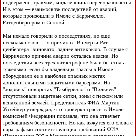
подвержены травмам, когда машина переворачивается.
И в этом — взаимосвязь последствий от аварий,
которые произошли в Имоле с Барричелло,
Ратценбергером и Сенной.
Мы немало говорили о последствиях, но еще
несколько слов — о причинах. В смерти Рат-
ценбергера "виновато" заднее антикрыло. В случае с
Барричелло причина аварии осталась неясна. Но
последствия всех трех катастроф не были бы столь
тяжелыми, если бы владельцы трассы в Имоле
оборудовали ее в наиболее опасных местах
дополнительными защитными барьерами. На
"ходовых" поворотах "Тамбурелло" и "Вильнев"
отсутствовали защитные сетки, зоны с песком или
вспаханной землей. Представитель ФИА Мартин
Уитейкер утверждал, что проверка трассы в Имоле
комиссией Федерации показала, что она отвечает
требованиям безопасности. Но как вяжутся его слова с
параграфами соответствующих требований ФИА
(Приложение "О" к Международному спортивному