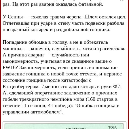
раз. На этот раз авария оказалась фатальной.
У Сенны — тяжелая травма черепа. Шлем остался цел.
Отлетевшая при ударе в стену часть подвески разбила
прозрачный козырек и раздробила лоб гонщика.
Попадание обломка в голову, а не в обтекатель
машины, — конечно, случайность, хотя и трагическая.
А причина аварии — случайность или
закономерность, учитывая все сказанное выше о
FW16? Закономерность, если принять во внимание
заявление гоншика о новой точке отсчета, и нервное
состояние гонщика после катастрофы с
Ратценбергером. Именно это дало козырь в руки ФИ
А, сделавшей оперативное заключение о причинах
гибели трехкратного чемпиона мира (160 стартов в
течение 11 сезонов, 41 победа): "Ошибка гонщика в
управлении автомобилем".