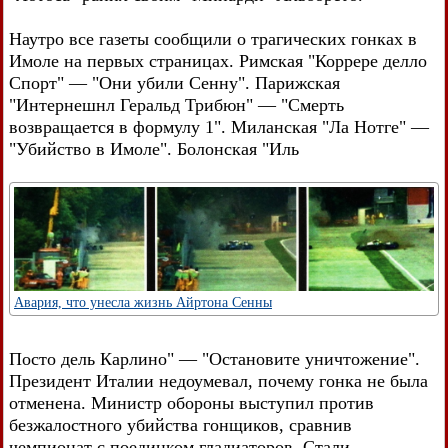
Наутро все газеты сообщили о трагических гонках в
Имоле на первых страницах. Римская "Коррере делло
Спорт" — "Они убили Сенну". Парижская
"Интернешнл Геральд Трибюн" — "Смерть
возвращается в формулу 1". Миланская "Ла Нотге" —
"Убийство в Имоле". Болонская "Иль
Авария, что унесла жизнь Айртона Сенны
Посто дель Карлино" — "Остановите уничтожение".
Президент Италии недоумевал, почему гонка не была
отменена. Министр обороны выступил против
безжалостного убийства гонщиков, сравнив
чемпионат с поединком гладиаторов. Стали