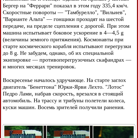
Бергер на "Феррари" показал в этом году 335,4 км/ч.
Скоростные повороты — "Тамбурелло", "Вильнев",
"Варианте Альта" — гонщики проходят на шестой
передаче, на пределе сцепления с дорогой. При этом
машина испытывает боковое ускорение в 4—4,5 g
(величины земного притяжения). Космонавты при
старте космического корабля испытывают перегрузки
до 8 g. Не забудем, однако, об их специальной
экипировке — противоперегрузочных скафандрах —
и многих месяцах тренировок.
Воскресенье началось удручающе. На старте заглох
двигатель "Бенеттона" Юрки-Ярви Лехто. "Лотос"
Педро Лами, набрав скорость, врезался в стоящий
автомобиль. На трассу и трибуны полетели колеса,
куски машин. Восемь зрителей получили ранения.