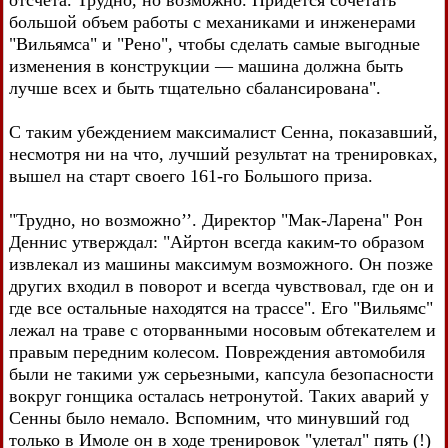
отсчета. Трудно, но возможно. Придется сочетать
большой объем работы с механиками и инженерами
"Вильямса" и "Рено", чтобы сделать самые выгодные
изменения в конструкции — машина должна быть
лучше всех и быть тщательно сбалансирована".
С таким убеждением максималист Сенна, показавший,
несмотря ни на что, лучший результат на тренировках,
вышел на старт своего 161-го Большого приза.
"Трудно, но возможно’’. Директор "Мак-Ларена" Рон
Деннис утверждал: "Айртон всегда каким-то образом
извлекал из машины максимум возможного. Он позже
других входил в поворот и всегда чувствовал, где он и
где все остальные находятся на трассе". Его "Вильямс"
лежал на траве с оторванными носовым обтекателем и
правым передним колесом. Повреждения автомобиля
были не такими уж серьезными, капсула безопасности
вокруг гонщика осталась нетронутой. Таких аварий у
Сенны было немало. Вспомним, что минувший год
только в Имоле он в ходе тренировок "улетал" пять (!)