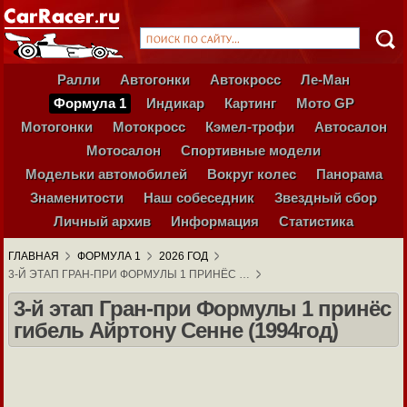
Ралли
Автогонки
Автокросс
Ле-Ман
Формула 1
Индикар
Картинг
Мото GP
Мотогонки
Мотокросс
Кэмел-трофи
Автосалон
Мотосалон
Спортивные модели
Модельки автомобилей
Вокруг колес
Панорама
Знаменитости
Наш собеседник
Звездный сбор
Личный архив
Информация
Статистика
ГЛАВНАЯ
ФОРМУЛА 1
2026 ГОД
3-Й ЭТАП ГРАН-ПРИ ФОРМУЛЫ 1 ПРИНЁС …
3-й этап Гран-при Формулы 1 принёс
гибель Айртону Сенне (1994год)