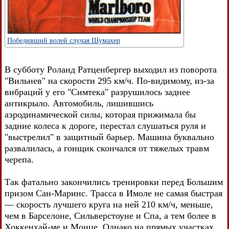
Победивший волей случая Шумахер
В субботу Роланд Ратценбергер выходил из поворота
"Вильнев" на скорости 295 км/ч. По-видимому, из-за
вибраций у его "Симтека" разрушилось заднее
антикрыло. Автомобиль, лишившись
аэродинамической силы, которая прижимала бы
задние колеса к дороге, перестал слушаться руля и
"выстрелил" в защитный барьер. Машина буквально
развалилась, а гонщик скончался от тяжелых травм
черепа.
Так фатально закончились тренировки перед Большим
призом Сан-Маринс. Трасса в Имоле не самая быстрая
— скорость лучшего круга на ней 210 км/ч, меньше,
чем в Барселоне, Сильверстоуне и Спа, а тем более в
Хоккенхай-ме и Монце. Однако на прямых участках