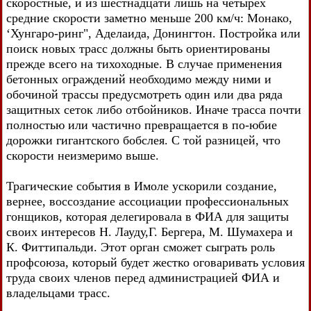
скоростные, и из шестнадцати лишь на четырех
средние скорости заметно меньше 200 км/ч: Монако,
‘Хунгаро-ринг", Аделаида, Донингтон. Постройка или
поиск новых трасс должны быть ориентированы
прежде всего на тихоходные. В случае применения
бетонных ограждений необходимо между ними и
обочиной трассы предусмотреть один или два ряда
защитных сеток либо отбойников. Иначе трасса почти
полностью или частично превращается в по-юбие
дорожки гигантского бобслея. С той разницей, что
скорости неизмеримо выше.
Трагические события в Имоле ускорили создание,
вернее, воссоздание ассоциации профессиональных
гонщиков, которая делегировала в ФИА для защиты
своих интересов Н. Лауду,Г. Бергера, М. Шумахера и
К. Фиттипальди. Этот орган сможет сыграть роль
профсоюза, который будет жестко оговаривать условия
труда своих членов перед администрацией ФИА и
владельцами трасс.