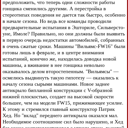
предположить, что теперь одни сложности работы
гонщика сменились другими. А перестройка в
стереотипах поведения не дается так быстро, особенно
в начале сезона. Но ведь все команды проводили
предварительные испытания в Эшториле, Сильверсто-
уне, Имоле? Правильно, но они должны были выявить
в первую очередь недостатки автомобилей, собранных
в очень сжатые сроки. Машины "Вильямс-FW16" были
готовы лишь в феврале, и в центре внимания
испытаний, конечно же, находилась доводка новой
машины, а вживание в нее гонщика невольно
оказывалось делом второстепенным. "Вильямсы" —
осмелюсь выдвинуть такую гипотезу — оказались к
началу сезона сырыми машинами. Новое заднее
антикрыло бипланной конструкции с V-образной
нижней плоскостью, создает на высокой скорости
большее, чем на модели FW15, прижимающее усилие.
К этому и стремился главный конструктор Патрик
Хед. Но "вклад" переднего антикрыла оказался мал.
Необходимое соотношение сил было нарушено, и Хед