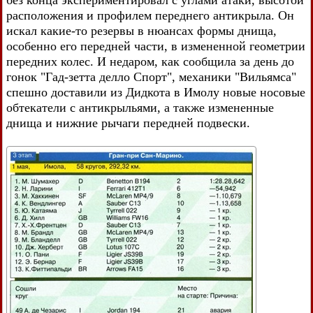
без конца экспериментировал с углами атаки, высотой
расположения и профилем переднего антикрыла. Он
искал какие-то резервы в нюансах формы днища,
особенно его передней части, в измененной геометрии
передних колес. И недаром, как сообщила за день до
гонок "Гад-зетта делло Спорт", механики "Вильямса"
спешно доставили из Дидкота в Имолу новые носовые
обтекатели с антикрыльями, а также измененные
днища и нижние рычаги передней подвески.