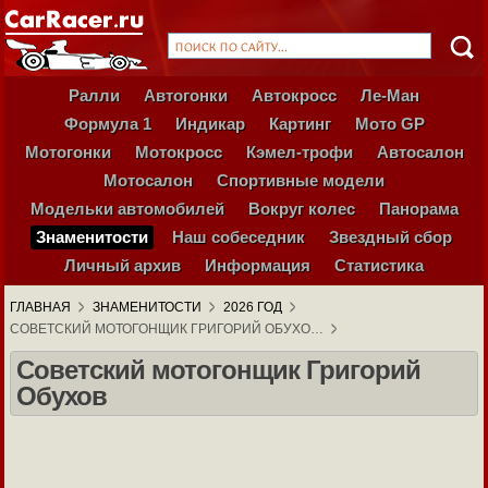
Ралли
Автогонки
Автокросс
Ле-Ман
Формула 1
Индикар
Картинг
Мото GP
Мотогонки
Мотокросс
Кэмел-трофи
Автосалон
Мотосалон
Спортивные модели
Модельки автомобилей
Вокруг колес
Панорама
Знаменитости
Наш собеседник
Звездный сбор
Личный архив
Информация
Статистика
ГЛАВНАЯ
ЗНАМЕНИТОСТИ
2026 ГОД
СОВЕТСКИЙ МОТОГОНЩИК ГРИГОРИЙ ОБУХО…
Советский мотогонщик Григорий
Обухов