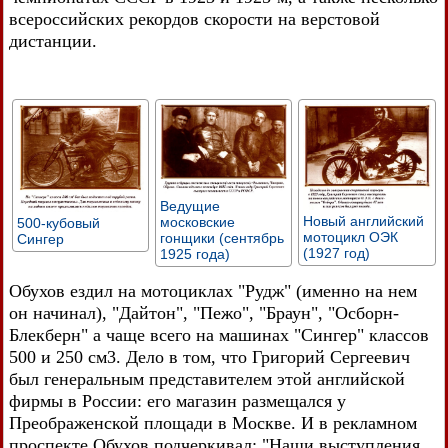
всероссийских рекордов скорости на верстовой
дистанции.
Ведущие
Новый английский
московские
500-кубовый
мотоцикл ОЭК
гонщики (сентябрь
Сингер
(1927 год)
1925 года)
Обухов ездил на мотоциклах "Рудж" (именно на нем
он начинал), "Дайтон", "Пежо", "Браун", "Осборн-
Блекберн" а чаще всего на машинах "Сингер" классов
500 и 250 см3. Дело в том, что Григорий Сергеевич
был генеральным представителем этой английской
фирмы в России: его магазин размещался у
Преображенской площади в Москве. И в рекламном
проспекте Обухов подчеркивал: "Наши выступления