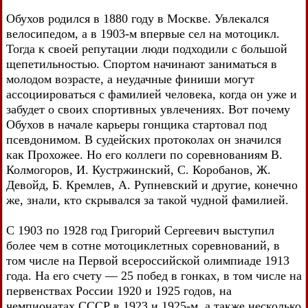
Обухов родился в 1880 году в Москве. Увлекался
велосипедом, а в 1903-м впервые сел на мотоцикл.
Тогда к своей репутации люди подходили с большой
щепетильностью. Спортом начинают заниматься в
молодом возрасте, а неудачные финиши могут
ассоциироваться с фамилией человека, когда он уже и
забудет о своих спортивных увлечениях. Вот почему
Обухов в начале карьеры гонщика стартовал под
псевдонимом. В судейских протоколах он значился
как Прохожее. Но его коллеги по соревнованиям В.
Колмогоров, И. Кустржинский, С. Коробанов, Ж.
Девойд, Б. Кремлев, А. Рупневский и другие, конечно
же, знали, кто скрывался за такой чудной фамилией.
С 1903 по 1928 год Григорий Сергеевич выступил
более чем в сотне мотоциклетных соревнований, в
том числе на Первой всероссийской олимпиаде 1913
года. На его счету — 25 побед в гонках, в том числе на
первенствах России 1920 и 1925 годов, на
чемпионатах СССР в 1923 и 1925-м, а также несколько