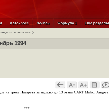
и
Автокросс
Ле-Ман
Формула 1
Еще раздел
ИНДИКАР: НОЯБРЬ 1994
ябрь 1994
0
зде на треке Назарета за неделю до 13 этапа CART Майкл Андрет
***