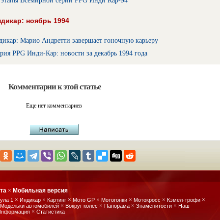
этапы Всемирной серии PPG Инди Кар-94
дикар: ноябрь 1994
дикар: Марио Андретти завершает гоночную карьеру
рия PPG Инди-Кар: новости за декабрь 1994 года
Комментарии к этой статье
Еще нет комментариев
йта
×
Мобильная версия
×
×
×
×
×
×
×
ула 1
Индикар
Картинг
Мото GP
Мотогонки
Мотокросс
Кэмел-трофи
×
×
×
×
Модельки автомобилей
Вокруг колес
Панорама
Знаменитости
Наш
×
Информация
Статистика