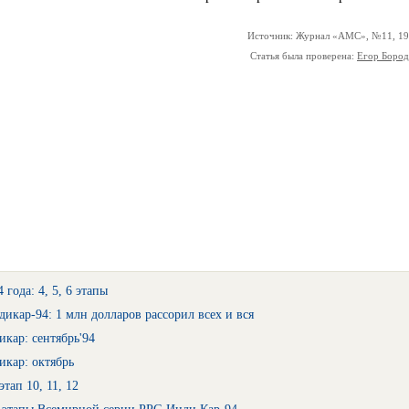
Источник: Журнал «АМС», №11, 1
Статья была проверена:
Егор Боро
года: 4, 5, 6 этапы
икар-94: 1 млн долларов рассорил всех и вся
кар: сентябрь'94
кар: октябрь
тап 10, 11, 12