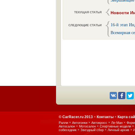
Звершающие 
Новости Ин
ТЕКУЩАЯ СТАТЬЯ
16-й этап Ин
СЛЕДУЮЩИЕ СТАТЬИ
Всемирная се
© CarRacer.ru 2013
×
Контакты
×
Карта са
×
×
×
×
Ралли
Автогонки
Автокросс
Ле-Ман
Форм
×
×
×
Автосалон
Мотосалон
Спортивные модели
×
×
×
собеседник
Звездный сбор
Личный архив