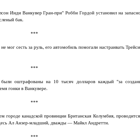
сон Инди Ванкувер Гран-при" Робби Гордой установил на запасн
сленый бак.
***
 не мог сесть за руль, его автомобиль помогали настраивать Трейси
***
 были оштрафованы на 10 тысяч долларов каждый "за создан
емя гонки в Ванкувере.
***
м городе канадской провинции Британская Колумбия, проводится
здесь Ал Анзер-младший, дважды — Майкл Андретти.
***