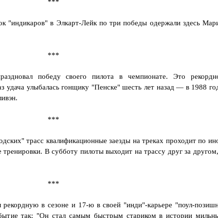
***
к "индикаров" в Элкарт-Лейк по три победы одержали здесь Мар
***
раздновал победу своего пилота в чемпионате. Это рекордн
аз удача улыбалась гонщику "Пенске" шесть лет назад — в 1988 го
ливэн.
***
одских" трасс квалификационные заезды на треках проходит по ин
тренировки. В субботу пилоты выходит на трассу друг за другом,
***
 рекордную в сезоне и 17-ю в своей "инди"-карьере "поул-позишн
бытие так: "Он стал самым быстрым стариком в истории мильн