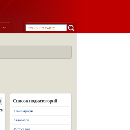
ы
Список подкатегорий
ти
Кэмел-трофи
Автосалон
Мотосалон