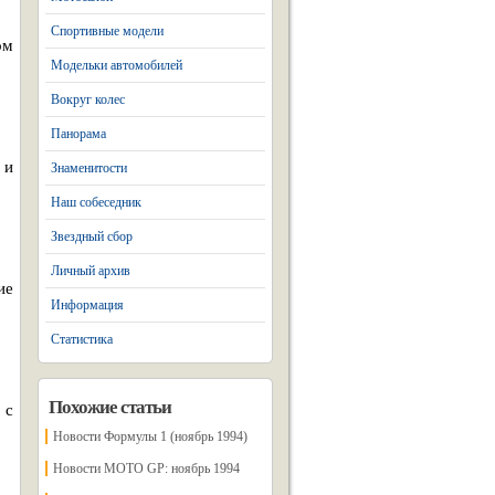
Спортивные модели
ом
Модельки автомобилей
Вокруг колес
Панорама
 и
Знаменитости
Наш собеседник
Звездный сбор
Личный архив
ие
Информация
Статистика
Похожие статьи
 с
Новости Формулы 1 (ноябрь 1994)
Новости МОТО GP: ноябрь 1994