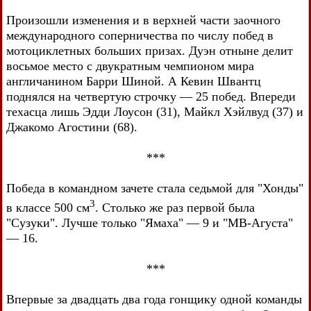
Произошли изменения и в верхней части заочного
международного соперничества по числу побед в
мотоциклетных больших призах. Дуэн отныне делит
восьмое место с двукратным чемпионом мира
англичанином Барри Шиной. А Кевин Швантц
поднялся на четвертую строчку — 25 побед. Впереди
техасца лишь Эдди Лоусон (31), Майкл Хэйлвуд (37) и
Джакомо Агостини (68).
***
Победа в командном зачете стала седьмой для "Хонды"
3
в классе 500 см
. Столько же раз первой была
"Сузуки". Лучше только "Ямаха" — 9 и "МВ-Агуста"
— 16.
***
Впервые за двадцать два года гонщику одной команды