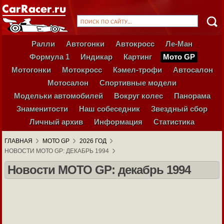
Ралли
Автогонки
Автокросс
Ле-Ман
Формула 1
Индикар
Картинг
Мото GP
Мотогонки
Мотокросс
Кэмел-трофи
Автосалон
Мотосалон
Спортивные модели
Модельки автомобилей
Вокруг колес
Панорама
Знаменитости
Наш собеседник
Звездный сбор
Личный архив
Информация
Статистика
ГЛАВНАЯ
МОТО GP
2026 ГОД
НОВОСТИ МОТО GP: ДЕКАБРЬ 1994
Новости МОТО GP: декабрь 1994