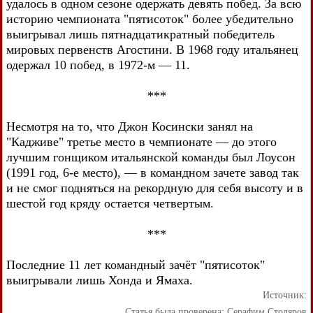
удалось в одном сезоне одержать девять побед. За всю
историю чемпионата "пятисоток" более убедительно
выигрывал лишь пятнадцатикратный победитель
мировых первенств Агостини. В 1968 году итальянец
одержал 10 побед, в 1972-м — 11.
***
Несмотря на то, что Джон Косински занял на
"Кадживе" третье место в чемпионате — до этого
лучшим гонщиком итальянской команды был Лоусон
(1991 год, 6-е место), — в командном зачете завод так
и не смог подняться на рекордную для себя высоту и в
шестой год кряду остается четвертым.
***
Последние 11 лет командный зачёт "пятисоток"
выигрывали лишь Хонда и Ямаха.
Источник:
Статья была проверена:
Серафим Столяров