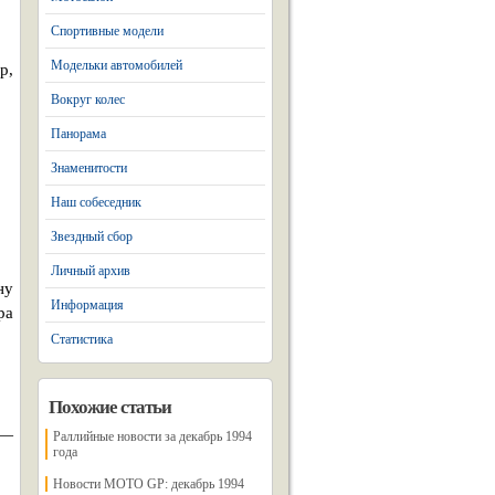
Спортивные модели
Модельки автомобилей
р,
Вокруг колес
Панорама
Знаменитости
Наш собеседник
Звездный сбор
Личный архив
ну
Информация
ра
Статистика
Похожие статьи
 —
Раллийные новости за декабрь 1994
года
Новости МОТО GP: декабрь 1994