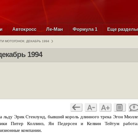
и
Автокросс
Ле-Ман
Формула 1
Еще раздел
ТИ МОТОГОНОК: ДЕКАБРЬ 1994
декабрь 1994
0
а льду Эрик Стенлунд, бывший король длинного трека Эгон Мюлле
вики Питер Коллинз, Ян Педерсен и Келвин Тейтум работа
визионные компании.