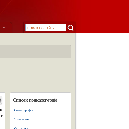
ы
Список подкатегорий
р,
Кэмел-трофи
ли
Автосалон
Мотосалон