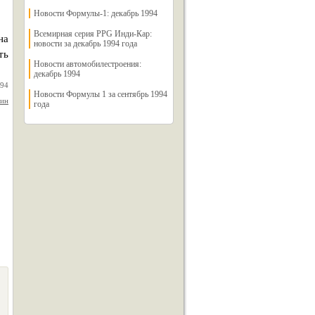
Новости Формулы-1: декабрь 1994
Всемирная серия PPG Инди-Кар:
на
новости за декабрь 1994 года
ть
Новости автомобилестроения:
декабрь 1994
994
Новости Формулы 1 за сентябрь 1994
дин
года