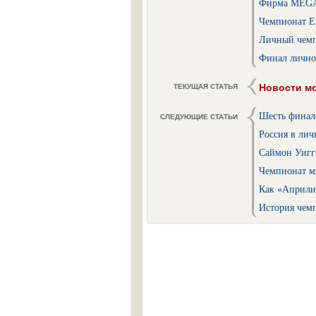
Фирма MEGA-
Чемпионат Ев
Личный чемпи
Финал личног
Новости мо
ТЕКУЩАЯ СТАТЬЯ
Шесть финало
СЛЕДУЮЩИЕ СТАТЬИ
Россия в ли
Саймон Уигг
Чемпионат ми
Как «Априли
История чем