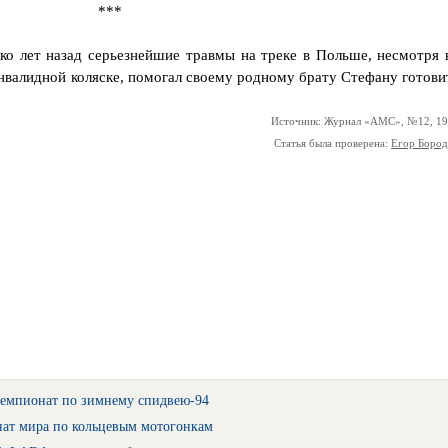
***
ко лет назад серьезнейшие травмы на треке в Польше, несмотря 
инвалидной коляске, помогал своему родному брату Стефану готови
Источник: Журнал «АМС», №12, 1
Статья была проверена:
Егор Боро
емпионат по зимнему спидвею-94
нат мира по кольцевым мотогонкам