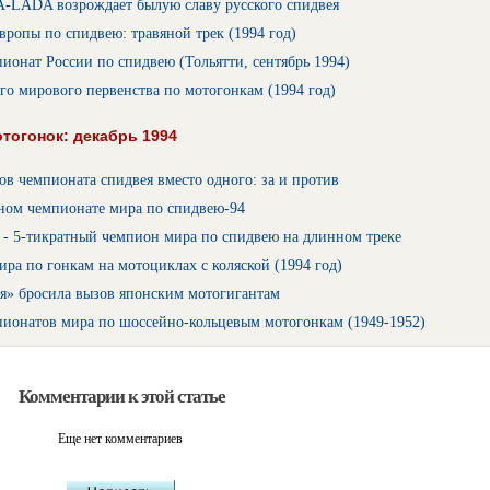
LADA возрождает былую славу русского спидвея
ропы по спидвею: травяной трек (1994 год)
онат России по спидвею (Тольятти, сентябрь 1994)
о мирового первенства по мотогонкам (1994 год)
тогонок: декабрь 1994
в чемпионата спидвея вместо одного: за и против
чном чемпионате мира по спидвею-94
 - 5-тикратный чемпион мира по спидвею на длинном треке
ра по гонкам на мотоциклах с коляской (1994 год)
я» бросила вызов японским мотогигантам
пионатов мира по шоссейно-кольцевым мотогонкам (1949-1952)
Комментарии к этой статье
Еще нет комментариев