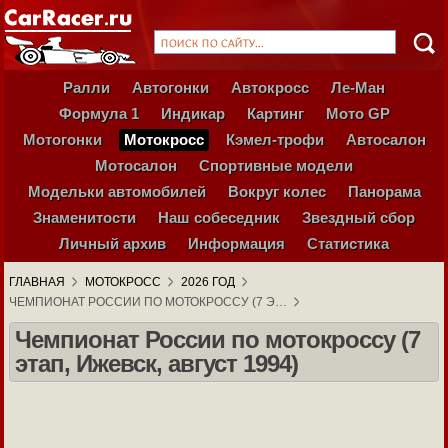
Ралли
Автогонки
Автокросс
Ле-Ман
Формула 1
Индикар
Картинг
Мото GP
Мотогонки
Мотокросс
Кэмел-трофи
Автосалон
Мотосалон
Спортивные модели
Модельки автомобилей
Вокруг колес
Панорама
Знаменитости
Наш собеседник
Звездный сбор
Личный архив
Информация
Статистика
ГЛАВНАЯ
МОТОКРОСС
2026 ГОД
ЧЕМПИОНАТ РОССИИ ПО МОТОКРОССУ (7 Э…
Чемпионат России по мотокроссу (7
этап, Ижевск, август 1994)