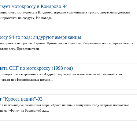
свует мотокроссу в Кондрово-94
диционного мотокросса в Кондрово, изрядно усложнивших трассу, спортсмены должны
 пролетать по воздуху. Но погода...
ссу 94-го года: лидуруют американцы
инировать на трассах Европы. Примерно так оценили обозреватели итоги первых этапов
токроссу. Представители...
ата СНГ по мотокроссу (1993 год)
приподнятом настроении ехал Андрей Ледовской на заключительный, восьмой этап
 среди профессиональных команд...
 "Кросса наций"-93
ов на командный чемпионат мира «Кросс наций» в минувшем году впервые полностью
ирма «Фонт» из Борисоглебска...