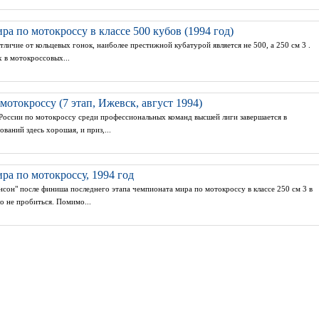
а по мотокроссу в классе 500 кубов (1994 год)
отличие от кольцевых гонок, наиболее престижной кубатурой является не 500, а 250 см 3 .
х в мотокроссовых...
отокроссу (7 этап, Ижевск, август 1994)
России по мотокроссу среди профессиональных команд высшей лиги завершается в
ваний здесь хорошая, и приз,...
а по мотокроссу, 1994 год
сон" после финиша последнего этапа чемпионата мира по мотокроссу в классе 250 см 3 в
о не пробиться. Помимо...