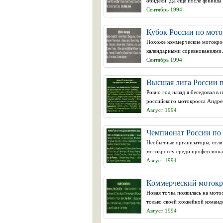
обидели. Да еще после финиша 
Сентябрь 1994
Кубок России по мото
Похоже коммерческие мотокросс
календарными соревнованиями.
Сентябрь 1994
Высшая лига России п
Ровно год назад я беседовал в
российского мотокросса Андрее
Август 1994
Чемпионат России по 
Необычные организаторы, если 
мотокроссу среди профессионал
Август 1994
Коммерческий мотокро
Новая точка появилась на мото
только своей хоккейной командо
Август 1994