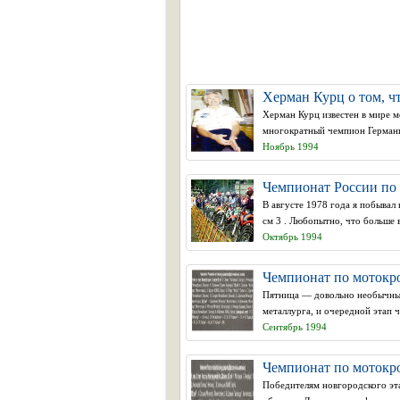
Херман Курц о том, ч
Херман Курц известен в мире м
многократный чемпион Германи
Ноябрь 1994
Чемпионат России по 
В августе 1978 года я побывал
см 3 . Любопытно, что больше в
Октябрь 1994
Чемпионат по мотокрос
Пятница — довольно необычный
металлурга, и очередной этап 
Сентябрь 1994
Чемпионат по мотокрос
Победителям новгородского эта