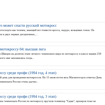
то может спасти русский мотокросс
отоспорта как человек, знающий все тонкости кросса, эндуро, кольцевых гонок. Он
и в двух первых дисциплинах,...
мотокроссу-94: высшая лига
 в Швеции на десятом этапе личного чемпионата мира по мотокроссу в классе машин 250
сего мне запомнились тогда...
су среди профи (1994 год, 4 этап)
 день для проведения мотокроссов. Но 15 июля почти весь Магнитогорск отмечал День
чемпионата России очень удачно...
су среди профи (1994 год, 3 этап)
па чемпионата России по мотокроссу вручили телевизор "Садко", призеров тоже не