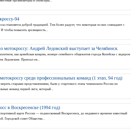
местные организаторы и спонсоры...
кроссу-94
ы становятся доброй традицией. Тем более радует, что некоторые из них совпадают с
 И чтобы повысить зрелищность...
о мотокроссу: Андрей Ледовский выступает за Челябинск
 неуютном, как армейская казарма, номере семейного общежития города Копейска с лидером
м Ледовским. Приехал он...
мотокроссу среди профессиональных команд (1 этап, 94 год)
мерить старыми представлениями, были у стартового этапа чемпионата России по
ьных команд первой лиги, который...
сс в Воскресенске (1994 год)
спортивной карте России — подмосковный Воскресенск, до недавнего времени известный
й. Городской совет Общества...