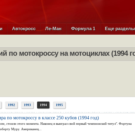
и
Автокросс
Ле-Ман
Формула 1
Еще раздел
й по мотокроссу на мотоциклах (1994 г
1992
1993
1994
1995
а по мотокроссу в классе 250 кубов (1994 год)
ропе, стоили этого момента. Наконец я выиграл свой первый чемпионский титул". Фортуна
Роберту Муру. Американец...