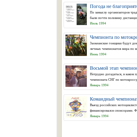
Погода не благоприят
По замыслу организаторов тра
были почти половину дистанции
Июль 1994
Чемпионта по мотокро
Заокеанские гонщики будут дом
личных чемпионатов мира по мо
Июнь 1994
Восьмой этап чемпион
Нетрудно догадаться, в каком 
чемпионата СНГ по мотокроссу
Январь 1994
Командный чемпионат
Выезд российских мотоциклист
финансировался спонсорами. Ф
Январь 1994