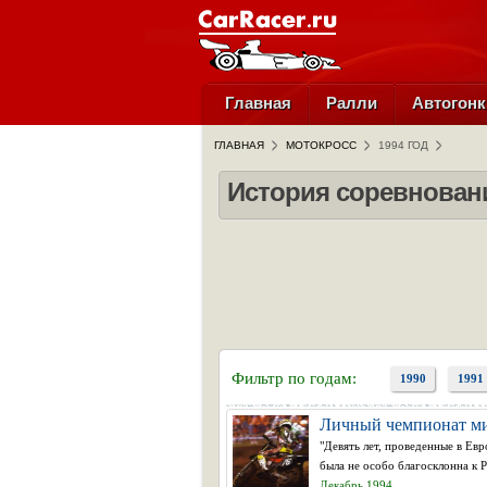
Главная
Ралли
Автогонк
ГЛАВНАЯ
МОТОКРОСС
1994 ГОД
История соревновани
Фильтр по годам:
1990
1991
Личный чемпионат мир
"Девять лет, проведенные в Ев
была не особо благосклонна к 
Декабрь 1994