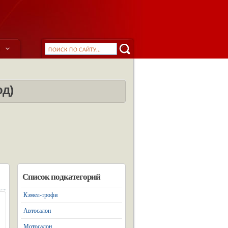
ы
од)
Список подкатегорий
Кэмел-трофи
Автосалон
Мотосалон