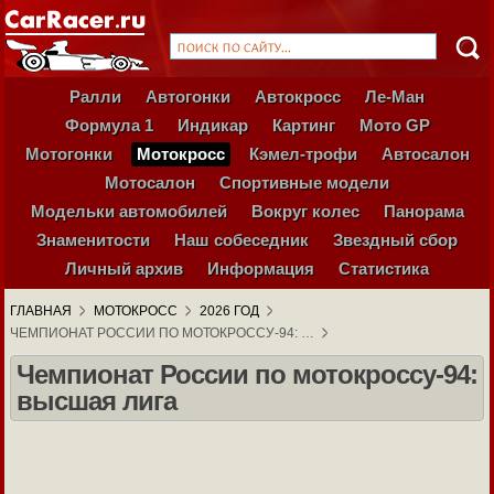
Ралли
Автогонки
Автокросс
Ле-Ман
Формула 1
Индикар
Картинг
Мото GP
Мотогонки
Мотокросс
Кэмел-трофи
Автосалон
Мотосалон
Спортивные модели
Модельки автомобилей
Вокруг колес
Панорама
Знаменитости
Наш собеседник
Звездный сбор
Личный архив
Информация
Статистика
ГЛАВНАЯ
МОТОКРОСС
2026 ГОД
ЧЕМПИОНАТ РОССИИ ПО МОТОКРОССУ-94: …
Чемпионат России по мотокроссу-94:
высшая лига