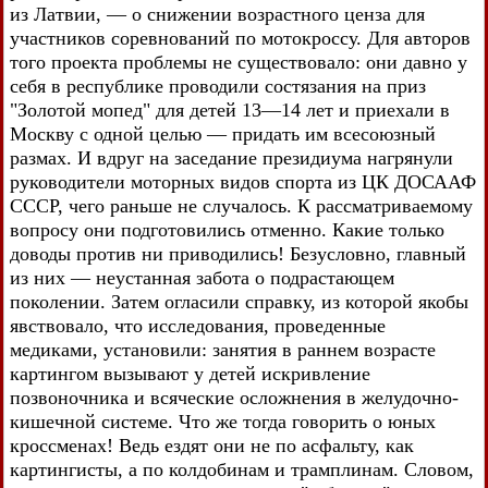
из Латвии, — о снижении возрастного ценза для
участников соревнований по мотокроссу. Для авторов
того проекта проблемы не существовало: они давно у
себя в республике проводили состязания на приз
"Золотой мопед" для детей 13—14 лет и приехали в
Москву с одной целью — придать им всесоюзный
размах. И вдруг на заседание президиума нагрянули
руководители моторных видов спорта из ЦК ДОСААФ
СССР, чего раньше не случалось. К рассматриваемому
вопросу они подготовились отменно. Какие только
доводы против ни приводились! Безусловно, главный
из них — неустанная забота о подрастающем
поколении. Затем огласили справку, из которой якобы
явствовало, что исследования, проведенные
медиками, установили: занятия в раннем возрасте
картингом вызывают у детей искривление
позвоночника и всяческие осложнения в желудочно-
кишечной системе. Что же тогда говорить о юных
кроссменах! Ведь ездят они не по асфальту, как
картингисты, а по колдобинам и трамплинам. Словом,