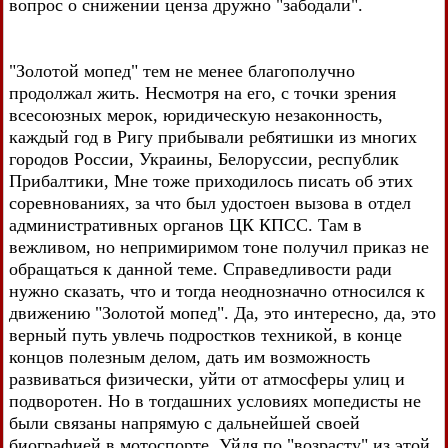
вопрос о снижении ценза дружно "забодали".
"Золотой мопед" тем не менее благополучно
продолжал жить. Несмотря на его, с точки зрения
всесоюзных мерок, юридическую незаконность,
каждый год в Ригу прибывали ребятишки из многих
городов России, Украины, Белоруссии, республик
Прибалтики, Мне тоже приходилось писать об этих
соревнованиях, за что был удостоен вызова в отдел
административных органов ЦК КПСС. Там в
вежливом, но непримиримом тоне получил приказ не
обращаться к данной теме. Справедливости ради
нужно сказать, что и тогда неоднозначно относился к
движению "Золотой мопед". Да, это интересно, да, это
верный путь увлечь подростков техникой, в конце
концов полезным делом, дать им возможность
развиваться физически, уйти от атмосферы улиц и
подворотен. Но в тогдашних условиях мопедисты не
были связаны напрямую с дальнейшей своей
биографией в мотоспорте. Уйдя по "возрасту" из этой