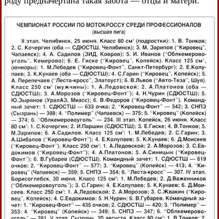
роду предначертана такая забота — отцы и матери.