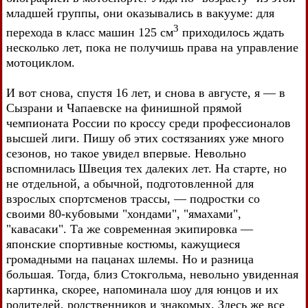
младшей группы, они оказывались в вакууме: для
3
перехода в класс машин 125 см
приходилось ждать
несколько лет, пока не получишь права на управление
мотоциклом.
И вот снова, спустя 16 лет, и снова в августе, я — в
Сызрани и Чапаевске на финишной прямой
чемпионата России по кроссу среди профессионалов
высшей лиги. Пишу об этих состязаниях уже много
сезонов, но такое увидел впервые. Невольно
вспомнилась Швеция тех далеких лет. На старте, но
не отдельной, а обычной, подготовленной для
взрослых спортсменов трассы, — подростки со
своими 80-кубовыми "хондами", "ямахами",
"кавасаки". Та же современная экипировка —
японские спортивные костюмы, кажущиеся
громадными на пацанах шлемы. Но и разница
большая. Тогда, близ Стокгольма, невольно увиденная
картинка, скорее, напоминала шоу для юнцов и их
родителей, родственников и знакомых. Здесь же все