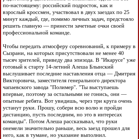
по-настоящему: российский подросток, как и
взрослый кроссмен, участвовал в двух заездах по 25
минут каждый, где, помимо личных задач, предстояло
решить главную — принести зачетные очки своей
профессиональной команде.
Чтобы передать атмосферу соревнований, к примеру в
Сызрани, на которых присутствовали не менее 40
тысяч зрителей, приведу два эпизода. В "Икарусе" уже
готовый к старту 14-летний Алеша Блынский
выслушивает последние наставления отца — Дмитрия
Викторовича, заместителя генерального директора
чапаевского завода "Полимер". "Ты выступаешь
впервые, поэтому за остальными не гонись, они —
опытные ребята. Вот увидишь, через три круга очень
устанут руки. Прошу, собери всю волю и пройди
дистанцию, пусть последним, но это в интересах
команды". Потом Алеша рассказывал, что руки
онемели значительно раньше, весь заезд прошел для
него, как в тумане, но указание выполнил.