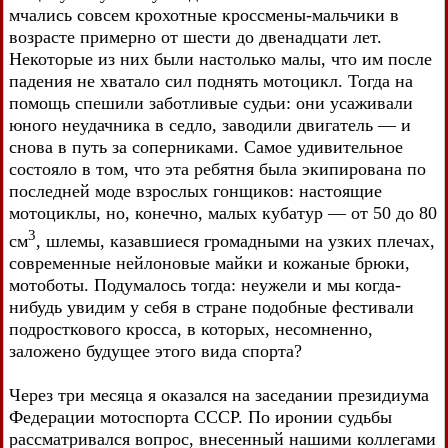
мчались совсем крохотные кроссмены-мальчики в
возрасте примерно от шести до двенадцати лет.
Некоторые из них были настолько малы, что им после
падения не хватало сил поднять мотоцикл. Тогда на
помощь спешили заботливые судьи: они усаживали
юного неудачника в седло, заводили двигатель — и
снова в путь за соперниками. Самое удивительное
состояло в том, что эта ребятня была экипирована по
последней моде взрослых гонщиков: настоящие
мотоциклы, но, конечно, малых кубатур — от 50 до 80
3
см
, шлемы, казавшиеся громадными на узких плечах,
современные нейлоновые майки и кожаные брюки,
мотоботы. Подумалось тогда: неужели и мы когда-
нибудь увидим у себя в стране подобные фестивали
подросткового кросса, в которых, несомненно,
заложено будущее этого вида спорта?
Через три месяца я оказался на заседании президиума
Федерации мотоспорта СССР. По иронии судьбы
рассматривался вопрос, внесенный нашими коллегами