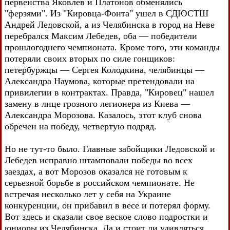
первенства Яковлев и Платонов обменялись
"ферзями". Из "Кировца-Фонта" ушел в СДЮСТШ
Андрей Ледовской, а из Челябинска в город на Неве
перебрался Максим Лебедев, оба — победители
прошлогоднего чемпионата. Кроме того, эти команды
потеряли своих вторых по силе гонщиков:
петербуржцы — Сергея Колодкина, челябинцы —
Александра Наумова, которые претендовали на
привилегии в контрактах. Правда, "Кировец" нашел
замену в лице грозного легионера из Киева —
Александра Морозова. Казалось, этот клуб снова
обречен на победу, четвертую подряд.
Но не тут-то было. Главные забойщики Ледовской и
Лебедев исправно штамповали победы во всех
заездах, а вот Морозов оказался не готовым к
серьезной борьбе в российском чемпионате. Не
встречая несколько лет у себя на Украине
конкуренции, он прибавил в весе и потерял форму.
Вот здесь и сказали свое веское слово подростки и
юниоры из Челябинска. Да и стоит ли удивляться