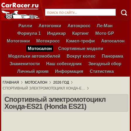
Ралли
Автогонки
Автокросс
Ле-Ман
Формула 1
Индикар
Картинг
Мото GP
Мотогонки
Мотокросс
Кэмел-трофи
Автосалон
Мотосалон
Спортивные модели
Модельки автомобилей
Вокруг колес
Панорама
Знаменитости
Наш собеседник
Звездный сбор
Личный архив
Информация
Статистика
ГЛАВНАЯ
МОТОСАЛОН
2026 ГОД
СПОРТИВНЫЙ ЭЛЕКТРОМОТОЦИКЛ ХОНДА-E…
Спортивный электромотоцикл
Хонда-ES21 (Honda ES21)