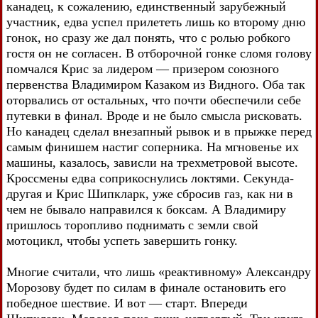
канадец, к сожалению, единственный зарубежный
участник, едва успел прилететь лишь ко второму дню
гонок, но сразу же дал понять, что с ролью робкого
гостя он не согласен. В отборочной гонке сломя голову
помчался Крис за лидером — призером союзного
первенства Владимиром Казаком из Видного. Оба так
оторвались от остальных, что почти обеспечили себе
путевки в финал. Вроде и не было смысла рисковать.
Но канадец сделал внезапный рывок и в прыжке перед
самым финишем настиг соперника. На мгновенье их
машины, казалось, зависли на трехметровой высоте.
Кроссмены едва соприкоснулись локтями. Секунда-
другая и Крис Шипкларк, уже сбросив газ, как ни в
чем не бывало направился к боксам. А Владимиру
пришлось торопливо поднимать с земли свой
мотоцикл, чтобы успеть завершить гонку.
Многие считали, что лишь «реактивному» Александру
Морозову будет по силам в финале остановить его
победное шествие. И вот — старт. Впереди