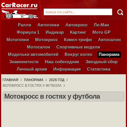
Ралли
Автогонки
Автокросс
Ле-Ман
Формула 1
Индикар
Картинг
Мото GP
Мотогонки
Мотокросс
Кэмел-трофи
Автосалон
Мотосалон
Спортивные модели
Модельки автомобилей
Вокруг колес
Панорама
Знаменитости
Наш собеседник
Звездный сбор
Личный архив
Информация
Статистика
ГЛАВНАЯ
ПАНОРАМА
2026 ГОД
МОТОКРОСС В ГОСТЯХ У ФУТБОЛА
Мотокросс в гостях у футбола