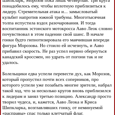
Шипкларк, Морозов пока лишь четвертый. Три круга
понадобилось ему, чтобы вплотную приблизиться к
лидеру. Стремительная атака и... замысловатый
кульбит напротив южной трибуны. Многотысячная
толпа испустила вздох разочарования. И тогда
воспитанник эстонского мотокросса Ааво Леок словно
почувствовал в этом падении свой шанс. В начале
гонки будто гипнотизировала его маячившая впереди
фигура Морозова. Но стоило ей исчезнуть, и Ааво
прибавил скорость. Не раз успел нервно обернуться
канадский кроссмен, но удрать от погони так и не
удалось.
Болельщики едва успели перевести дух, как Морозов,
который пропустил почти всех соперников, про
которого успели уже позабыть многие зрители, набрал
такой ход, что за несколько кругов вновь приблизился
к лидерам и занял третью позицию. Александр просто
творил чудеса, и, кажется, Ааво Леока и Криса
Шипкларка, возглавлявших гонку, от неминуемой
«расправы» спас только клетчатый флаг.