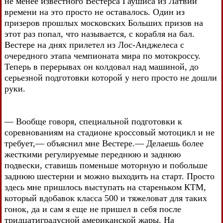
не менее известного Вестерса Гаушиса из Латвии
времени на это просто не оставалось. Один из
призеров прошлых московских Больших призов на
этот раз попал, что называется, с корабля на бал.
Вестере на днях прилетел из Лос-Анджелеса с
очередного этапа чемпионата мира по мотокроссу.
Теперь в перерывах он колдовал над машиной, до
серьезной подготовки которой у него просто не дошли
руки.
— Вообще говоря, специальной подготовки к
соревнованиям на стадионе кроссовый мотоцикл и не
требует,— объяснил мне Вестере.— Делаешь более
жесткими регулируемые переднюю и заднюю
подвески, ставишь поменьше моторную и побольше
заднюю шестерни и можно выходить на старт. Просто
здесь мне пришлось выступать на стареньком КТМ,
который вдобавок класса 500 и тяжеловат для таких
гонок, да и сам я еще не пришел в себя после
тридцатиградусной американской жары. На