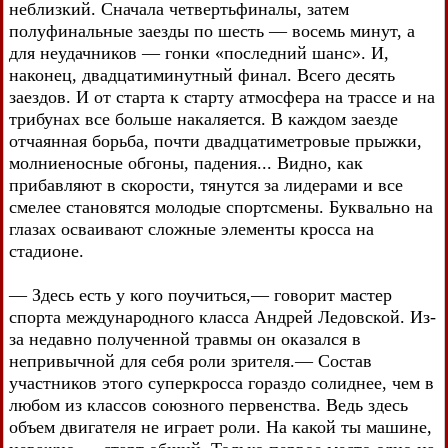
неблизкий. Сначала четвертьфиналы, затем
полуфинальные заезды по шесть — восемь минут, а
для неудачников — гонки «последний шанс». И,
наконец, двадцатиминутный финал. Всего десять
заездов. И от старта к старту атмосфера на трассе и на
трибунах все больше накаляется. В каждом заезде
отчаянная борьба, почти двадцатиметровые прыжки,
молниеносные обгоны, падения... Видно, как
прибавляют в скорости, тянутся за лидерами и все
смелее становятся молодые спортсмены. Буквально на
глазах осваивают сложные элементы кросса на
стадионе.
— Здесь есть у кого поучиться,— говорит мастер
спорта международного класса Андрей Ледовской. Из-
за недавно полученной травмы он оказался в
непривычной для себя роли зрителя.— Состав
участников этого суперкросса гораздо солиднее, чем в
любом из классов союзного первенства. Ведь здесь
объем двигателя не играет роли. На какой ты машине,