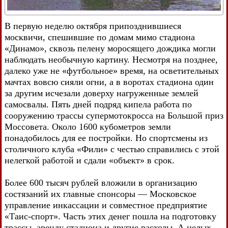
В первую неделю октября припозднившиеся
москвичи, спешившие по домам мимо стадиона
«Динамо», сквозь пелену моросящего дождика могли
наблюдать необычную картину. Несмотря на позднее,
далеко уже не «футбольное» время, на осветительных
мачтах вовсю сияли огни, а в воротах стадиона один
за другим исчезали доверху нагруженные землей
самосвалы. Пять дней подряд кипела работа по
сооружению трассы супермотокросса на Большой приз
Моссовета. Около 1600 кубометров земли
понадобилось для ее постройки. Но спортсмены из
столичного клуба «Фили» с честью справились с этой
нелегкой работой и сдали «объект» в срок.
Более 600 тысяч рублей вложили в организацию
состязаний их главные спонсоры — Московское
управление инкассации и совместное предприятие
«Таис-спорт». Часть этих денег пошла на подготовку
трассы, аренду стадиона и другие расходы. А целых