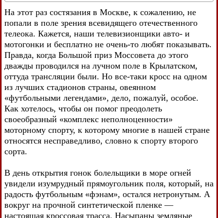
На этот раз состязания в Москве, к сожалению, не
попали в поле зрения всевидящего отечественного
телеока. Кажется, наши телевизионщики авто- и
мотогонки и бесплатно не очень-то любят показывать.
Правда, когда Большой приз Моссовета до этого
дважды проводился на лучном поле в Крылатском,
оттуда трансляции были. Но все-таки кросс на одном
из лучших стадионов страны, овеянном
«футбольными легендами», дело, пожалуй, особое.
Как хотелось, чтобы он помог преодолеть
своеобразный «комплекс неполноценности»
моторному спорту, к которому многие в нашей стране
относятся несправедливо, словно к спорту второго
сорта.
В день открытия гонок болельщики в море огней
увидели изумрудный прямоугольник поля, который, на
радость футбольным «фэнам», остался нетронутым. А
вокруг на прочной синтетической пленке —
настоящая кроссовая трасса. Насыпаны земляные