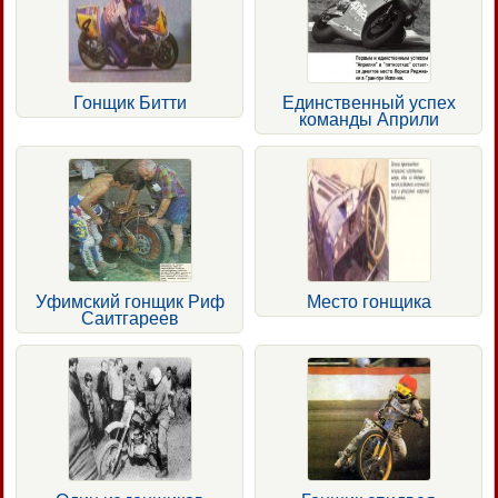
Гонщик Битти
Единственный успех
команды Априли
Уфимский гонщик Риф
Место гонщика
Саитгареев