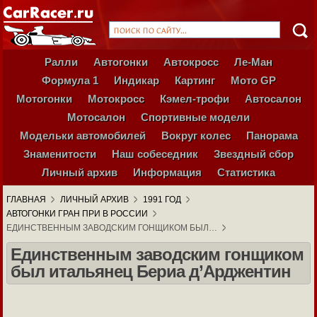
Ралли
Автогонки
Автокросс
Ле-Ман
Формула 1
Индикар
Картинг
Мото GP
Мотогонки
Мотокросс
Кэмел-трофи
Автосалон
Мотосалон
Спортивные модели
Модельки автомобилей
Вокруг колес
Панорама
Знаменитости
Наш собеседник
Звездный сбор
Личный архив
Информация
Статистика
ГЛАВНАЯ
ЛИЧНЫЙ АРХИВ
1991 ГОД
АВТОГОНКИ ГРАН ПРИ В РОССИИ
ЕДИНСТВЕННЫМ ЗАВОДСКИМ ГОНЩИКОМ БЫЛ…
Единственным заводским гонщиком
был итальянец Бериа д’Арджентин