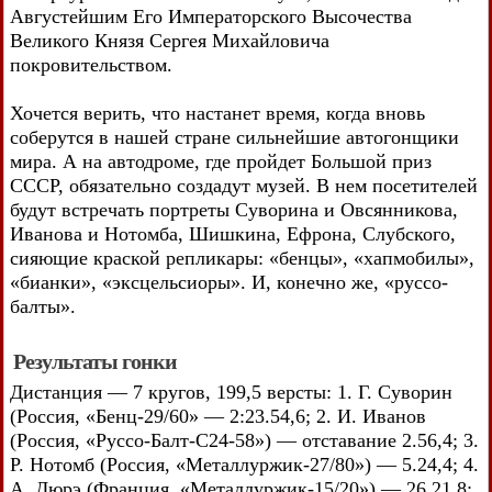
Августейшим Его Императорского Высочества
Великого Князя Сергея Михайловича
покровительством.
Хочется верить, что настанет время, когда вновь
соберутся в нашей стране сильнейшие автогонщики
мира. А на автодроме, где пройдет Большой приз
СССР, обязательно создадут музей. В нем посетителей
будут встречать портреты Суворина и Овсянникова,
Иванова и Нотомба, Шишкина, Ефрона, Слубского,
сияющие краской репликары: «бенцы», «хапмобилы»,
«бианки», «эксцельсиоры». И, конечно же, «руссо-
балты».
Результаты гонки
Дистанция — 7 кругов, 199,5 версты: 1. Г. Суворин
(Россия, «Бенц-29/60» — 2:23.54,6; 2. И. Иванов
(Россия, «Руссо-Балт-С24-58») — отставание 2.56,4; 3.
Р. Нотомб (Россия, «Металлуржик-27/80») — 5.24,4; 4.
А. Дюрэ (Франция, «Металлуржик-15/20») — 26.21,8;