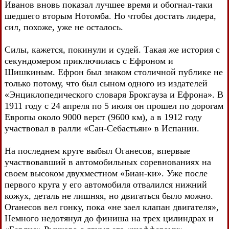
Иванов вновь показал лучшее время и обогнал-таки
шедшего вторым Нотомба. Но чтобы достать лидера,
сил, похоже, уже не осталось.
Силы, кажется, покинули и судей. Такая же история с
секундомером приключилась с Ефроном и
Шишкиным. Ефрон был знаком столичной публике не
только потому, что был сыном одного из издателей
«Энциклопедического словаря Брокгауза и Ефрона». В
1911 году с 24 апреля по 5 июля он прошел по дорогам
Европы около 9000 верст (9600 км), а в 1912 году
участвовал в ралли «Сан-Себастьян» в Испании.
На последнем круге выбыл Оганесов, впервые
участвовавший в автомобильных соревнованиях на
своем высоком двухместном «Биан-ки». Уже после
первого круга у его автомобиля отвалился нижний
кожух, деталь не лишняя, но двигаться было можно.
Оганесов вел гонку, пока «не заел клапан двигателя»,
Немного недотянул до финиша на трех цилиндрах и