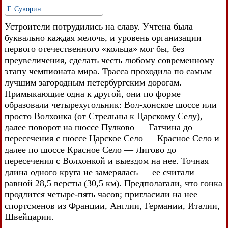
Г. Суворин
Устроители потрудились на славу. Учтена была
буквально каждая мелочь, и уровень организации
первого отечественного «кольца» мог бы, без
преувеличения, сделать честь любому современному
этапу чемпионата мира. Трасса проходила по самым
лучшим загородным петербургским дорогам.
Примыкающие одна к другой, они по форме
образовали четырехугольник: Вол-хонское шоссе или
просто Волхонка (от Стрельны к Царскому Селу),
далее поворот на шоссе Пулково — Гатчина до
пересечения с шоссе Царское Село — Красное Село и
далее по шоссе Красное Село — Лигово до
пересечения с Волхонкой и выездом на нее. Точная
длина одного круга не замерялась — ее считали
равной 28,5 версты (30,5 км). Предполагали, что гонка
продлится четыре-пять часов; пригласили на нее
спортсменов из Франции, Англии, Германии, Италии,
Швейцарии.