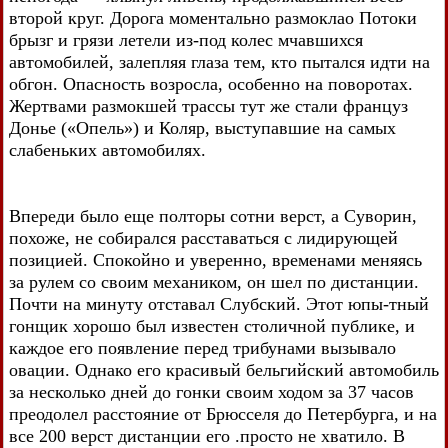
второй круг. Дорога моментально размоклао Потоки
брызг и грязи летели из-под колес мчавшихся
автомобилей, залепляя глаза тем, кто пытался идти на
обгон. Опасность возросла, особенно на поворотах.
Жертвами размокшей трассы тут же стали француз
Донье («Опель») и Коляр, выступавшие на самых
слабеньких автомобилях.
Впереди было еще полторы сотни верст, а Суворин,
похоже, не собирался расставаться с лидирующей
позицией. Спокойно и уверенно, временами меняясь
за рулем со своим механиком, он шел по дистанции.
Почти на минуту отставал Слубский. Этот юпы-тный
гонщик хорошо был известен столичной публике, и
каждое его появление перед трибунами вызывало
овации. Однако его красивый бельгийский автомобиль
за несколько дней до гонки своим ходом за 37 часов
преодолел расстояние от Брюсселя до Петербурга, и на
все 200 верст дистанции его .просто не хватило. В