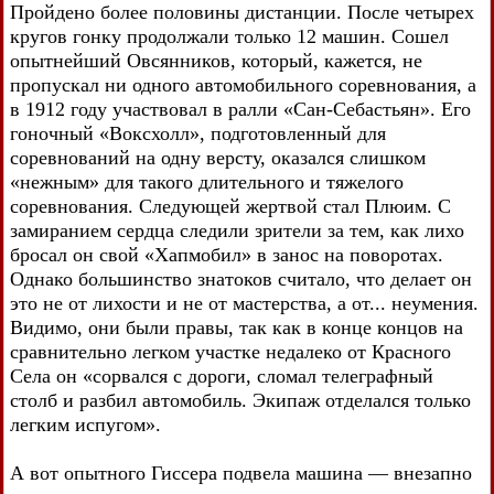
Пройдено более половины дистанции. После четырех
кругов гонку продолжали только 12 машин. Сошел
опытнейший Овсянников, который, кажется, не
пропускал ни одного автомобильного соревнования, а
в 1912 году участвовал в ралли «Сан-Себастьян». Его
гоночный «Воксхолл», подготовленный для
соревнований на одну версту, оказался слишком
«нежным» для такого длительного и тяжелого
соревнования. Следующей жертвой стал Плюим. С
замиранием сердца следили зрители за тем, как лихо
бросал он свой «Хапмобил» в занос на поворотах.
Однако большинство знатоков считало, что делает он
это не от лихости и не от мастерства, а от... неумения.
Видимо, они были правы, так как в конце концов на
сравнительно легком участке недалеко от Красного
Села он «сорвался с дороги, сломал телеграфный
столб и разбил автомобиль. Экипаж отделался только
легким испугом».
А вот опытного Гиссера подвела машина — внезапно