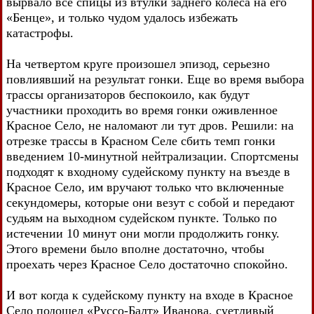
вырвало все спицы из втулки заднего колеса на его
«Бенце», и только чудом удалось избежать
катастрофы.
На четвертом круге произошел эпизод, серьезно
повлиявший на результат гонки. Еще во время выбора
трассы организаторов беспокоило, как будут
участники проходить во время гонки оживленное
Красное Село, не наломают ли тут дров. Решили: на
отрезке трассы в Красном Селе сбить темп гонки
введением 10-минутной нейтрализации. Спортсмены
подходят к входному судейскому пункту на въезде в
Красное Село, им вручают только что включенные
секундомеры, которые они везут с собой и передают
судьям на выходном судейском пункте. Только по
истечении 10 минут они могли продолжить гонку.
Этого времени было вполне достаточно, чтобы
проехать через Красное Село достаточно спокойно.
И вот когда к судейскому пункту на входе в Красное
Село подошел «Руссо-Балт» Иванова, суетливый