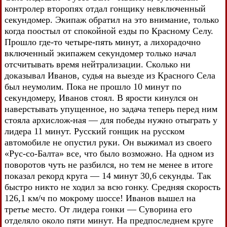
контролер второпях отдал гонщику невключенный
секундомер. Экипаж обратил на это внимание, только
когда поостыл от спокойной езды по Красному Селу.
Прошло где-то четыре-пять минут, а лихорадочно
включенный экипажем секундомер только начал
отсчитывать время нейтрализации. Сколько ни
доказывал Иванов, судья на выезде из Красного Села
был неумолим. Пока не прошло 10 минут по
секундомеру, Иванов стоял. В ярости кинулся он
наверстывать упущенное, но задача теперь перед ним
стояла архислож-ная — для победы нужно отыграть у
лидера 11 минут. Русский гонщик на русском
автомобиле не опустил руки. Он выжимал из своего
«Рус-со-Балта» все, что было возможно. На одном из
поворотов чуть не разбился, но тем не менее в итоге
показал рекорд круга — 14 минут 30,6 секунды. Так
быстро никто не ходил за всю гонку. Средняя скорость
126,1 км/ч по мокрому шоссе! Иванов вышел на
третье место. От лидера гонки — Суворина его
отделяло около пяти минут. На предпоследнем круге