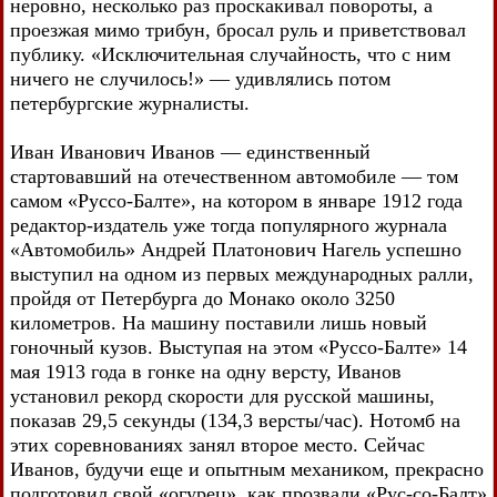
неровно, несколько раз проскакивал повороты, а
проезжая мимо трибун, бросал руль и приветствовал
публику. «Исключительная случайность, что с ним
ничего не случилось!» — удивлялись потом
петербургские журналисты.
Иван Иванович Иванов — единственный
стартовавший на отечественном автомобиле — том
самом «Руссо-Балте», на котором в январе 1912 года
редактор-издатель уже тогда популярного журнала
«Автомобиль» Андрей Платонович Нагель успешно
выступил на одном из первых международных ралли,
пройдя от Петербурга до Монако около 3250
километров. На машину поставили лишь новый
гоночный кузов. Выступая на этом «Руссо-Балте» 14
мая 1913 года в гонке на одну версту, Иванов
установил рекорд скорости для русской машины,
показав 29,5 секунды (134,3 версты/час). Нотомб на
этих соревнованиях занял второе место. Сейчас
Иванов, будучи еще и опытным механиком, прекрасно
подготовил свой «огурец», как прозвали «Рус-со-Балт»