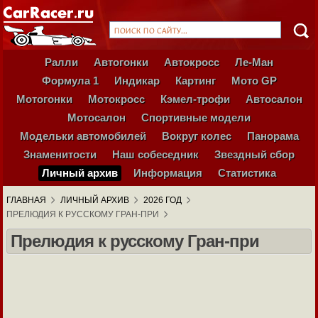
Ралли
Автогонки
Автокросс
Ле-Ман
Формула 1
Индикар
Картинг
Мото GP
Мотогонки
Мотокросс
Кэмел-трофи
Автосалон
Мотосалон
Спортивные модели
Модельки автомобилей
Вокруг колес
Панорама
Знаменитости
Наш собеседник
Звездный сбор
Личный архив
Информация
Статистика
ГЛАВНАЯ
ЛИЧНЫЙ АРХИВ
2026 ГОД
ПРЕЛЮДИЯ К РУССКОМУ ГРАН-ПРИ
Прелюдия к русскому Гран-при