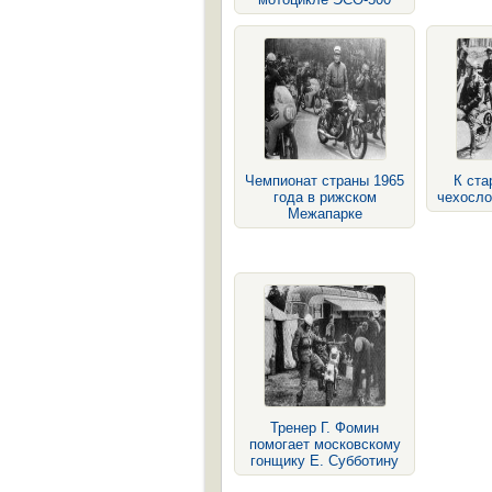
Чемпионат страны 1965
К ста
года в рижском
чехосло
Межапарке
Тренер Г. Фомин
помогает московскому
гонщику Е. Субботину