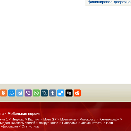
финишировал досрочно
йта
×
Мобильная версия
×
×
×
×
×
×
×
ула 1
Индикар
Картинг
Мото GP
Мотогонки
Мотокросс
Кэмел-трофи
×
×
×
×
Модельки автомобилей
Вокруг колес
Панорама
Знаменитости
Наш
×
Информация
Статистика