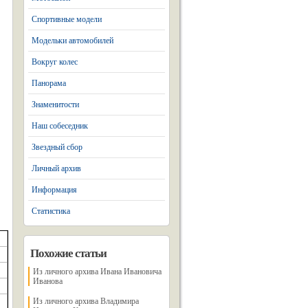
Спортивные модели
Модельки автомобилей
Вокруг колес
Панорама
Знаменитости
Наш собеседник
Звездный сбор
Личный архив
Информация
Статистика
Похожие статьи
Из личного архива Ивана Ивановича
Иванова
Из личного архива Владимира