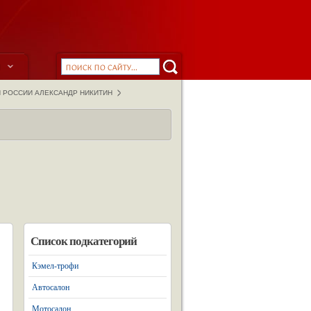
ы
 РОССИИ АЛЕКСАНДР НИКИТИН
Список подкатегорий
Кэмел-трофи
Автосалон
Мотосалон