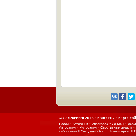
© CarRacer.ru 2013
×
Контакты
×
Карта са
×
×
×
×
Ралли
Автогонки
Автокросс
Ле-Ман
Форм
×
×
×
Автосалон
Мотосалон
Спортивные модели
×
×
×
собеседник
Звездный сбор
Личный архив