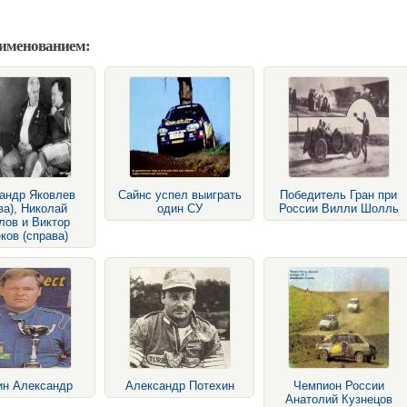
аименованием:
андр Яковлев
Сайнс успел выиграть
Победитель Гран при
ва), Николай
один СУ
России Вилли Шолль
лов и Виктор
ков (справа)
ин Александр
Александр Потехин
Чемпион России
Анатолий Кузнецов