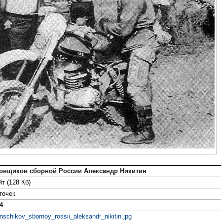
гонщиков сборной России Александр Никитин
т (128 Кб)
точек
4
nschikov_sbornoy_rossii_aleksandr_nikitin.jpg