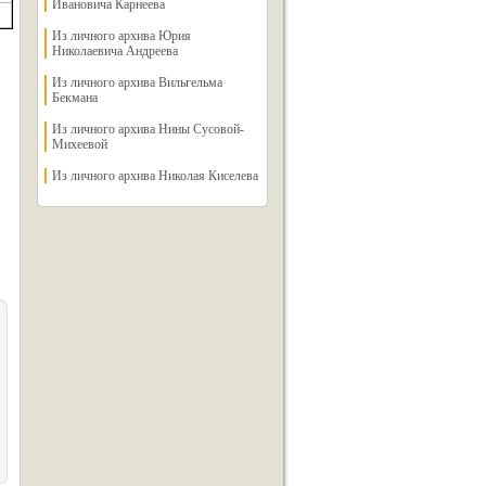
Ивановича Карнеева
Из личного архива Юрия
Николаевича Андреева
Из личного архива Вильгельма
Бекмана
Из личного архива Нины Сусовой-
Михеевой
Из личного архива Николая Киселева