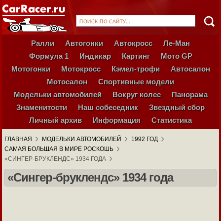
Ралли
Автогонки
Автокросс
Ле-Ман
Формула 1
Индикар
Картинг
Мото GP
Мотогонки
Мотокросс
Кэмел-трофи
Автосалон
Мотосалон
Спортивные модели
Модельки автомобилей
Вокруг колес
Панорама
Знаменитости
Наш собеседник
Звездный сбор
Личный архив
Информация
Статистика
ГЛАВНАЯ
МОДЕЛЬКИ АВТОМОБИЛЕЙ
1992 ГОД
САМАЯ БОЛЬШАЯ В МИРЕ РОСКОШЬ
«СИНГЕР-БРУКЛЕНДС» 1934 ГОДА
«Сингер-бруклендс» 1934 года