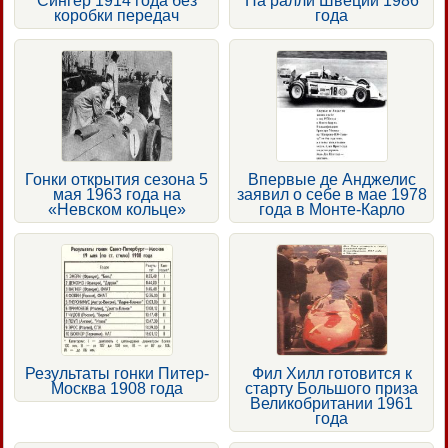
Сингер 1914 года без
На ралли Швеции 1986
коробки передач
года
Гонки открытия сезона 5
Впервые де Анджелис
мая 1963 года на
заявил о себе в мае 1978
«Невском кольце»
года в Монте-Карло
Результаты гонки Питер-
Фил Хилл готовится к
Москва 1908 года
старту Большого приза
Великобритании 1961
года