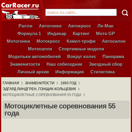
Ралли
Автогонки
Автокросс
Ле-Ман
Формула 1
Индикар
Картинг
Мото GP
Мотогонки
Мотокросс
Кэмел-трофи
Автосалон
Мотосалон
Спортивные модели
Модельки автомобилей
Вокруг колес
Панорама
Знаменитости
Наш собеседник
Звездный сбор
Личный архив
Информация
Статистика
ГЛАВНАЯ
ЗНАМЕНИТОСТИ
1993 ГОД
ЭДГАРД ЛИНДГРЕН, ГОНЩИК-КОЛЬЦЕВИК
МОТОЦИКЛЕТНЫЕ СОРЕВНОВАНИЯ 55 ГОДА
Мотоциклетные соревнования 55
года