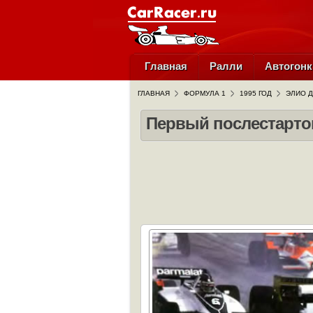
Главная
Ралли
Автогонк
ГЛАВНАЯ
ФОРМУЛА 1
1995 ГОД
ЭЛИО 
Первый послестартов