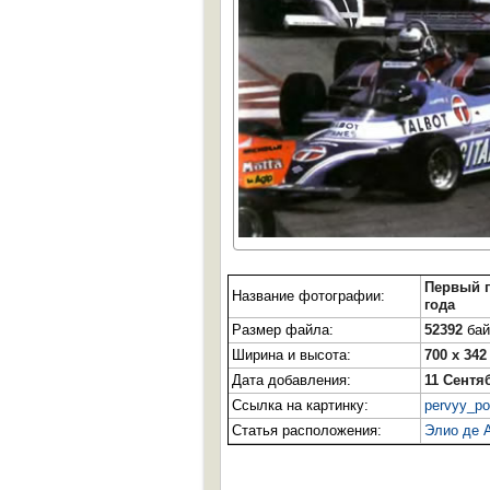
Первый п
Название фотографии:
года
Размер файла:
52392
бай
Ширина и высота:
700 x 342
Дата добавления:
11 Сентя
Ссылка на картинку:
pervyy_po
Статья расположения:
Элио де 