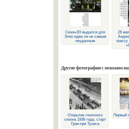
Сезон-83 выдался для
28 мая
Элио едва ли не самым
Андже
неудачным
трассу
«
Другие фотографии с похожим н
Открытие гоночного
Первый п
сезона 1936 года, старт
Гран-при Туниса