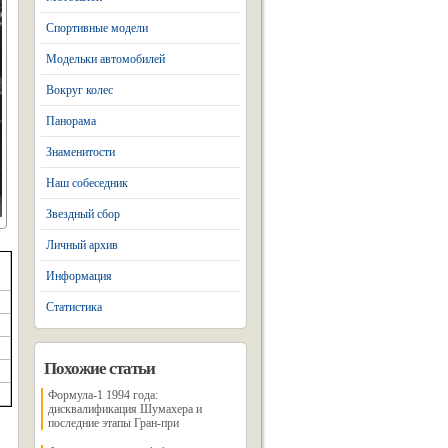
Спортивные модели
Модельки автомобилей
Вокруг колес
Панорама
Знаменитости
Наш собеседник
Звездный сбор
Личный архив
Информация
Статистика
Похожие статьи
Формула-1 1994 года:
дисквалификация Шумахера и
последние этапы Гран-при