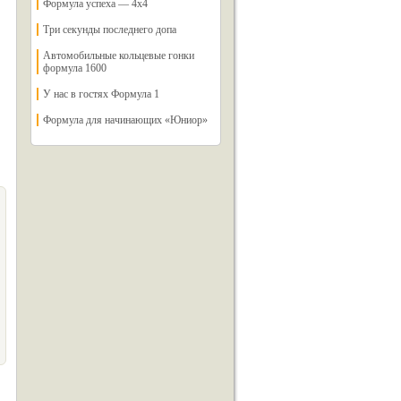
Формула успеха — 4х4
Три секунды последнего допа
Автомобильные кольцевые гонки
формула 1600
У нас в гостях Формула 1
Формула для начинающих «Юниор»