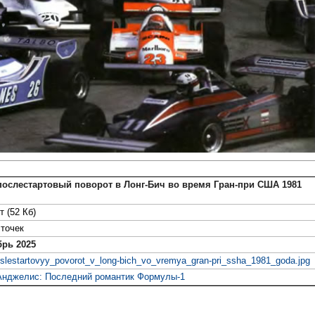
ослестартовый поворот в Лонг-Бич во время Гран-при США 1981
т (52 Кб)
точек
брь 2025
slestartovyy_povorot_v_long-bich_vo_vremya_gran-pri_ssha_1981_goda.jpg
Анджелис: Последний романтик Формулы-1