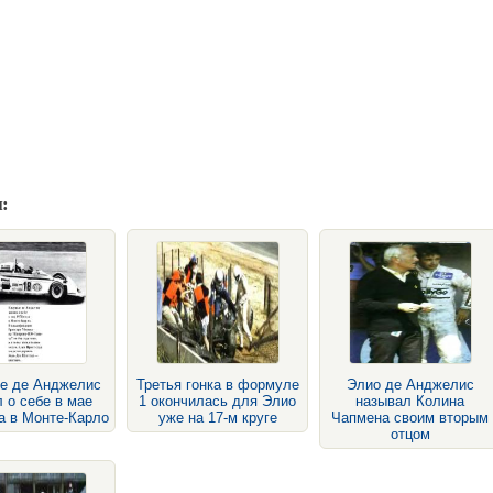
:
е де Анджелис
Третья гонка в формуле
Элио де Анджелис
 о себе в мае
1 окончилась для Элио
называл Колина
а в Монте-Карло
уже на 17-м круге
Чапмена своим вторым
отцом