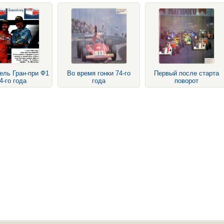
ель Гран-при Ф1
Во время гонки 74-го
Первый после старта
4-го года
года
поворот