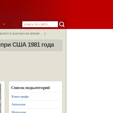
ы
ОРОТ В ЛОНГ-БИЧ ВО ВРЕМЯ …
-при США 1981 года
Список подкатегорий
Кэмел-трофи
Автосалон
Мотосалон