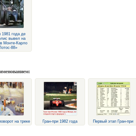
 1981 года де
лис вывел на
 в Монте-Карло
Лотос-88»
аименованием:
оворот на треке
Гран-при 1982 года
Первый этап Гран-при