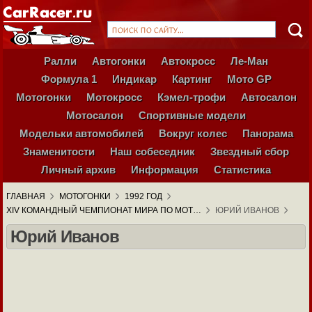
Ралли
Автогонки
Автокросс
Ле-Ман
Формула 1
Индикар
Картинг
Мото GP
Мотогонки
Мотокросс
Кэмел-трофи
Автосалон
Мотосалон
Спортивные модели
Модельки автомобилей
Вокруг колес
Панорама
Знаменитости
Наш собеседник
Звездный сбор
Личный архив
Информация
Статистика
ГЛАВНАЯ
МОТОГОНКИ
1992 ГОД
XIV КОМАНДНЫЙ ЧЕМПИОНАТ МИРА ПО МОТ…
ЮРИЙ ИВАНОВ
Юрий Иванов