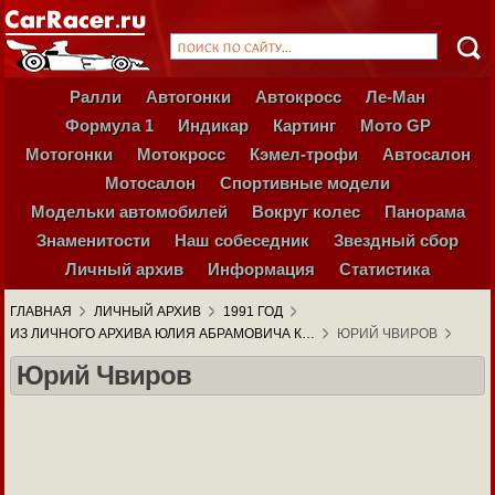
Ралли
Автогонки
Автокросс
Ле-Ман
Формула 1
Индикар
Картинг
Мото GP
Мотогонки
Мотокросс
Кэмел-трофи
Автосалон
Мотосалон
Спортивные модели
Модельки автомобилей
Вокруг колес
Панорама
Знаменитости
Наш собеседник
Звездный сбор
Личный архив
Информация
Статистика
ГЛАВНАЯ
ЛИЧНЫЙ АРХИВ
1991 ГОД
ИЗ ЛИЧНОГО АРХИВА ЮЛИЯ АБРАМОВИЧА К…
ЮРИЙ ЧВИРОВ
Юрий Чвиров