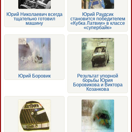
Юрий Николаевич всегда
Юрий Раудсик
тщательно готовил
становится победителем
машину
«Кубка Латвии» в классе
«супербайк»
Юрий Боровик
Результат упорной
борьбы Юрия
Боровикова и Виктора
Козанкова