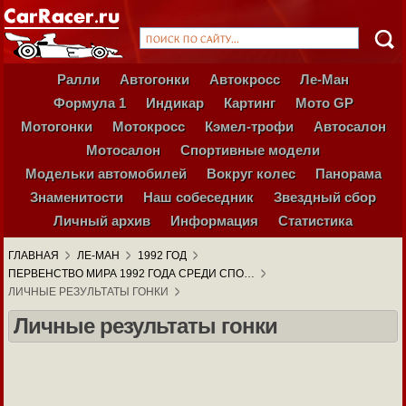
Ралли
Автогонки
Автокросс
Ле-Ман
Формула 1
Индикар
Картинг
Мото GP
Мотогонки
Мотокросс
Кэмел-трофи
Автосалон
Мотосалон
Спортивные модели
Модельки автомобилей
Вокруг колес
Панорама
Знаменитости
Наш собеседник
Звездный сбор
Личный архив
Информация
Статистика
ГЛАВНАЯ
ЛЕ-МАН
1992 ГОД
ПЕРВЕНСТВО МИРА 1992 ГОДА СРЕДИ СПО…
ЛИЧНЫЕ РЕЗУЛЬТАТЫ ГОНКИ
Личные результаты гонки