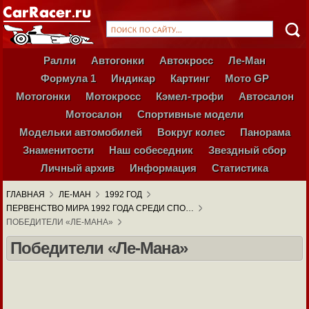
Ралли
Автогонки
Автокросс
Ле-Ман
Формула 1
Индикар
Картинг
Мото GP
Мотогонки
Мотокросс
Кэмел-трофи
Автосалон
Мотосалон
Спортивные модели
Модельки автомобилей
Вокруг колес
Панорама
Знаменитости
Наш собеседник
Звездный сбор
Личный архив
Информация
Статистика
ГЛАВНАЯ
ЛЕ-МАН
1992 ГОД
ПЕРВЕНСТВО МИРА 1992 ГОДА СРЕДИ СПО…
ПОБЕДИТЕЛИ «ЛE-МАНА»
Победители «Лe-Мана»