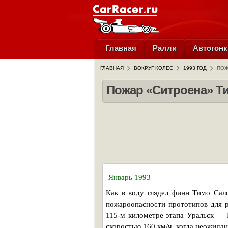
Главная
Ралли
Автогонк
ГЛАВНАЯ
ВОКРУГ КОЛЕС
1993 ГОД
ПОЖ
Пожар «Ситроена» Т
Январь 1993
Как в воду глядел финн Тимо Сал
пожароопасности прототипов для ра
115-м километре этапа Уральск — 
скоростью 160 км/ч, когда неожида