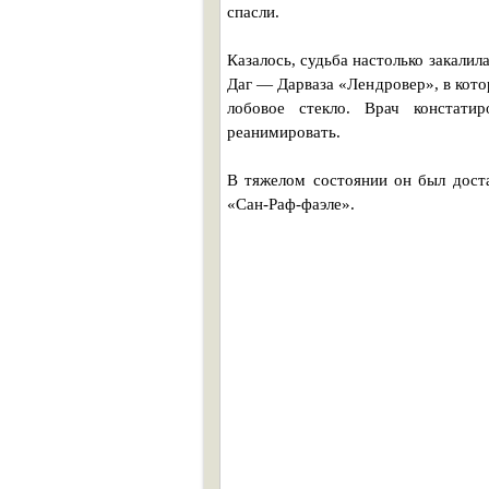
спасли.
Казалось, судьба настолько закалил
Даг — Дарваза «Лендровер», в кот
лобовое стекло. Врач констатир
реанимировать.
В тяжелом состоянии он был доста
«Сан-Раф-фаэле».