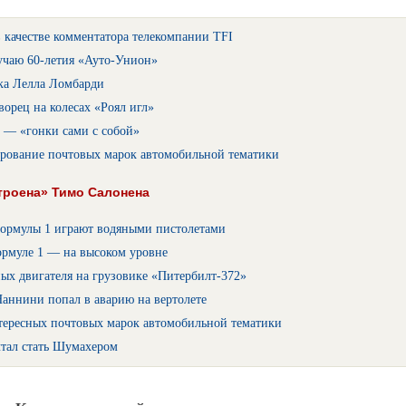
 качестве комментатора телекомпании TFI
учаю 60-летия «Ауто-Унион»
ака Лелла Ломбарди
орец на колесах «Роял игл»
 — «гонки сами с собой»
рование почтовых марок автомобильной тематики
троена» Тимо Салонена
ормулы 1 играют водяными пистолетами
ормуле 1 — на высоком уровне
ых двигателя на грузовике «Питербилт-372»
аннини попал в аварию на вертолете
тересных почтовых марок автомобильной тематики
тал стать Шумахером