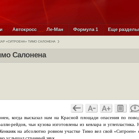
и
Автокросс
Ле-Ман
Формула 1
Еще раздел
АР «СИТРОЕНА» ТИМО САЛОНЕНА
имо Салонена
0
онен, когда высказал нам на Красной площади опасения по пово
лли-рейдов, чьи кузова изготовлены из кевлара и углепластика. 
Кенкияк на абсолютно ровном участке Тимо вел свой «Ситроен» 
нно услышал странный звук.