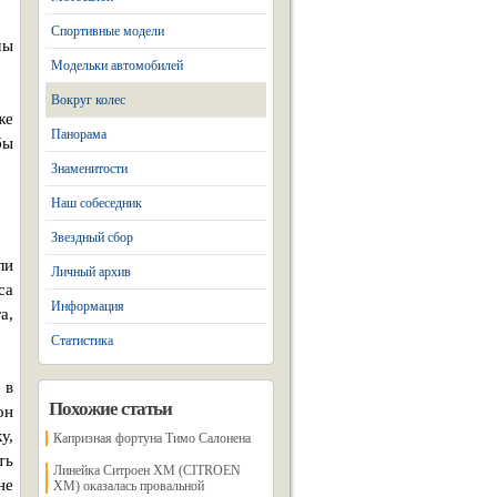
Спортивные модели
мы
Модельки автомобилей
Вокруг колес
же
Панорама
бы
Знаменитости
Наш собеседник
Звездный сбор
ли
Личный архив
са
Информация
а,
Статистика
 в
Похожие статьи
он
у,
Капризная фортуна Тимо Салонена
ть
Линейка Ситроен ХМ (CITROEN
не
XM) оказалась провальной