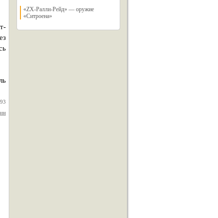
«ZX-Ралли-Рейд» — оружие
«Ситроена»
т-
ез
сь
ль
993
нин