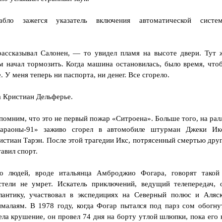
бло зажегся указатель включения автоматической систе
ассказывал Салонен, — то увидел пламя на высоте двери. Тут 
ем начал тормозить. Когда машина остановилась, было время, что
 У меня теперь ни паспорта, ни денег. Все сгорело.
а Кристиан Дельферье.
помним, что это не первый пожар «Ситроена». Больше того, на рал
араоны-91» заживо сгорел в автомобиле штурман Джеки Ик
истиан Тарэн. После этой трагедии Икс, потрясенный смертью друг
тавил спорт.
о людей, вроде итальянца Амброджио Фогара, говорят такой
стели не умрет. Искатель приключений, ведущий телепередач, 
антику, участвовал в экспедициях на Северный полюс и Аляск
малаям. В 1978 году, когда Фогар пытался под парз сом обогну
ела крушение, он провел 74 дня на борту утлой шлюпки, пока его 