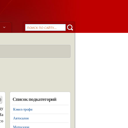
ы
Список подкатегорий
ду
Кэмел-трофи
На
Автосалон
со
Мотосалон