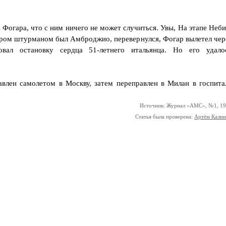
а Фогара, что с ним ничего не может случиться. Увы, На этапе Неби
ором штурманом был Амброджио, перевернулся, Фогар вылетел чер
овал остановку сердца 51-летнего итальянца. Но его удало
влен самолетом в Москву, затем переправлен в Милан в госпита
Источник: Журнал «АМС», №1, 1
Статья была проверена:
Артём Кали