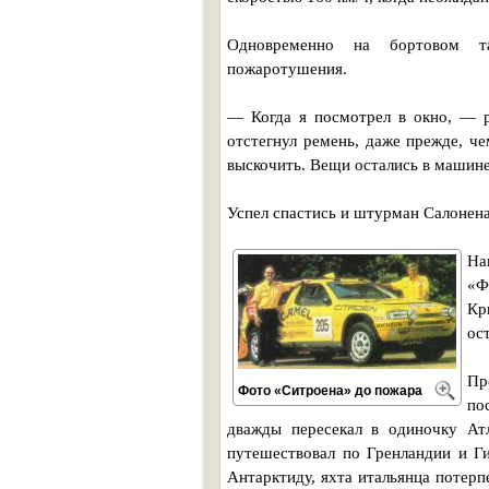
Одновременно на бортовом та
пожаротушения.
— Когда я посмотрел в окно, — р
отстегнул ремень, даже прежде, ч
выскочить. Вещи остались в машине.
Успел спастись и штурман Салонен
На
«Ф
Кр
ос
Пр
Фото «Ситроена» до пожара
по
дважды пересекал в одиночку Атл
путешествовал по Гренландии и Ги
Антарктиду, яхта итальянца потерп