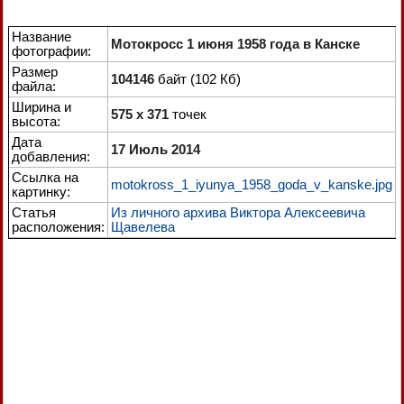
Название
Мотокросс 1 июня 1958 года в Канске
фотографии:
Размер
104146
байт (102 Кб)
файла:
Ширина и
575 x 371
точек
высота:
Дата
17 Июль 2014
добавления:
Ссылка на
motokross_1_iyunya_1958_goda_v_kanske.jpg
картинку:
Статья
Из личного архива Виктора Алексеевича
расположения:
Щавелева