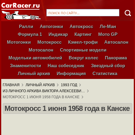
Ралли
Автогонки
Автокросс
Ле-Ман
Формула 1
Индикар
Картинг
Мото GP
Мотогонки
Мотокросс
Кэмел-трофи
Автосалон
Мотосалон
Спортивные модели
Модельки автомобилей
Вокруг колес
Панорама
Знаменитости
Наш собеседник
Звездный сбор
Личный архив
Информация
Статистика
ГЛАВНАЯ
ЛИЧНЫЙ АРХИВ
1993 ГОД
ИЗ ЛИЧНОГО АРХИВА ВИКТОРА АЛЕКСЕЕВИ…
МОТОКРОСС 1 ИЮНЯ 1958 ГОДА В КАНСКЕ
Мотокросс 1 июня 1958 года в Канске