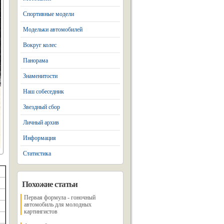
Спортивные модели
Модельки автомобилей
Вокруг колес
Панорама
Знаменитости
Наш собеседник
Звездный сбор
Личный архив
Информация
Статистика
Похожие статьи
Первая формула - гоночный
автомобиль для молодных
картингистов