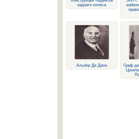
Конструкция подвески
ЗИЛ с 
заднего колеса
кабино
право
Альбер Де Дион
Граф де
Цюиле
П