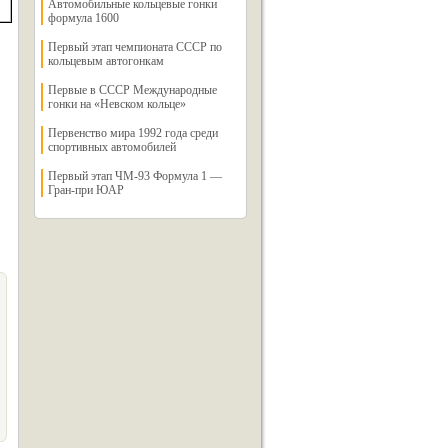
Автомобильные кольцевые гонки
формула 1600
Первый этап чемпионата СССР по
кольцевым автогонкам
Первые в СССР Международные
гонки на «Невском кольце»
Первенство мира 1992 года среди
спортивных автомобилей
Первый этап ЧМ-93 Формула 1 —
Гран-при ЮАР