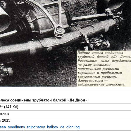
олеса соединены трубчатой балкой «Де Дион»
т (141 Кб)
точек
 2015
lesa_soedineny_trubchatoy_balkoy_de_dion.jpg