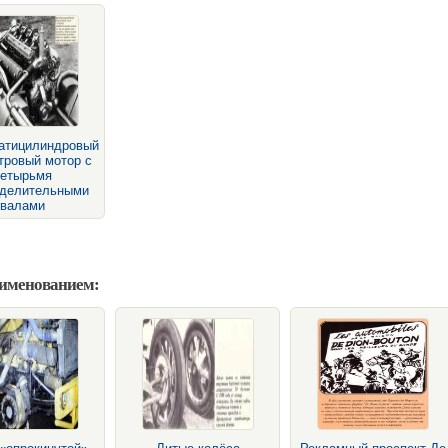
атицилиндровый
тровый мотор с
четырьмя
еделительными
валами
аименованием: