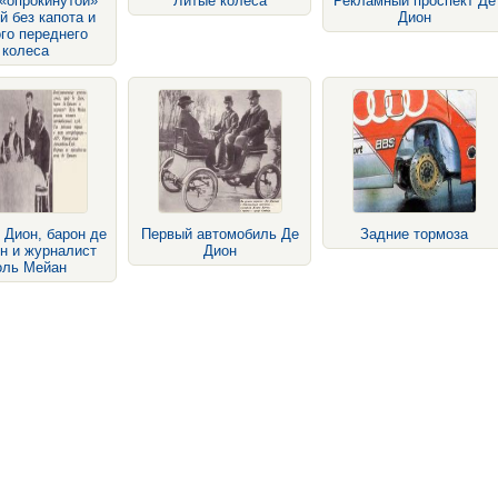
«опрокинутой»
Литые колёса
Рекламный проспект Де
й без капота и
Дион
го переднего
колеса
 Дион, барон де
Первый автомобиль Де
Задние тормоза
н и журналист
Дион
оль Мейан