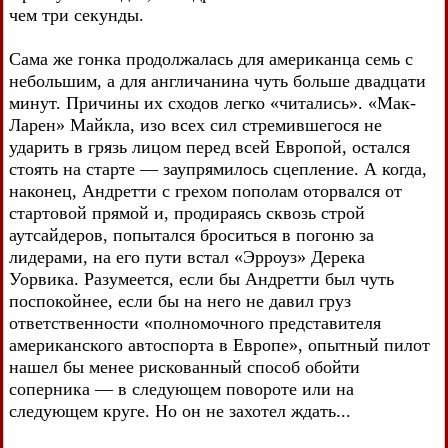
чем три секунды.
Сама же гонка продолжалась для американца семь с
небольшим, а для англичанина чуть больше двадцати
минут. Причины их сходов легко «читались». «Мак-
Ларен» Майкла, изо всех сил стремившегося не
ударить в грязь лицом перед всей Европой, остался
стоять на старте — заупрямилось сцепление. А когда,
наконец, Андретти с грехом пополам оторвался от
стартовой прямой и, продираясь сквозь строй
аутсайдеров, попытался броситься в погоню за
лидерами, на его пути встал «Эрроуз» Дерека
Уорвика. Разумеется, если бы Андретти был чуть
поспокойнее, если бы на него не давил груз
ответственности «полномочного представителя
американского автоспорта в Европе», опытный пилот
нашел бы менее рискованный способ обойти
соперника — в следующем повороте или на
следующем круге. Но он не захотел ждать...