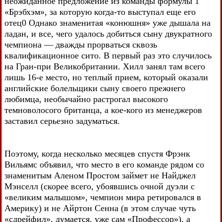
неожиданное предложение из команды формулы 1
«Брэбхэм», за которую когда-то выступал еще его
отец0 Однако знаменитая «конюшня» уже дышала на
ладан, и все, чего удалось добиться сыну двукратного
чемпиона — дважды прорваться сквозь
квалификационное сито. В первый раз это случилось
на Гран-при Великобритании. Хилл занял там всего
лишь 16-е место, но теплый прием, который оказали
английские болельщики сыну своего прежнего
любимца, необычайно растрогал высокого
темноволосого британца, а кое-кого из менеджеров
заставил серьезно задуматься.
Поэтому, когда несколько месяцев спустя Фрэнк
Вильямс объявил, что место в его команде рядом со
знаменитым Аленом Простом займет не Найджел
Мэнселл (скорее всего, убоявшись очной дуэли с
«великим малышом», чемпион мира ретировался в
Америку) и не Айртон Сенна (в этом случае чуть
«сдрейфил», думается, уже сам «Профессор»), а