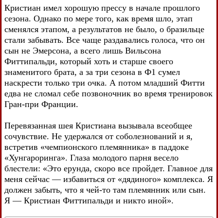
Кристиан имел хорошую прессу в начале прошлого
сезона. Однако по мере того, как время шло, этап
сменялся этапом, а результатов не было, о бразильце
стали забывать. Все чаще раздавались голоса, что он
сын не Эмерсона, а всего лишь Вильсона
Фиттипальди, который хоть и старше своего
знаменитого брата, а за три сезона в Ф1 сумел
наскрести только три очка. А потом младший Фитти
едва не сломал себе позвоночник во время тренировок
Гран-при Франции.
Перевязанная шея Кристиана вызывала всеобщее
сочувствие. Не удержался от соболезнований и я,
встретив «чемпионского племянника» в паддоке
«Хунгароринга». Глаза молодого парня весело
блестели: «Это ерунда, скоро все пройдет. Главное для
меня сейчас — избавиться от «дядиного» комплекса. Я
должен забыть, что я чей-то там племянник или сын.
Я — Кристиан Фиттипальди и никто иной».