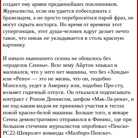
создает ему армии преданнейших поклонников.
Журналисты, если им удается побеседовать с
бразильцем, а не просто переброситься парой фраз, не
могут скрыть восторга. Но время от времени этот
супергонщик, этот душа-человек вдруг делает нечто
такое, что никак не укладывается в столь красную
картинку.
И начало нынешнего сезона не обошлось без
«проделок Сенны». Всю зиму Айртон хныкал и
жаловался, что у него нет машины, что без «Хонды»
или «Рено» — это не жизнь, что он, подобно
Мэнселлу, уедет в Америку или, подобно Про-сту,
возьмет годичный отпуск. Он отказался подписывать
контракт с Роном Деннисом, шефом «Мак-Ла-рена», и
ни под каким видом не принимал участия в тестах
новой красно-белой машины. Больше того, в январе
Сенна демонстративно отправился в Финикс, где при
большом стечении журналистов опробовал «Пекске-
РС22-Шевроле» команды «Малборо-Пенске».