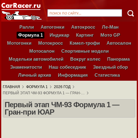
Ралли
Автогонки
Автокросс
Ле-Ман
Формула 1
Индикар
Картинг
Мото GP
Мотогонки
Мотокросс
Кэмел-трофи
Автосалон
Мотосалон
Спортивные модели
Модельки автомобилей
Вокруг колес
Панорама
Знаменитости
Наш собеседник
Звездный сбор
Личный архив
Информация
Статистика
ГЛАВНАЯ
ФОРМУЛА 1
2026 ГОД
ПЕРВЫЙ ЭТАП ЧМ-93 ФОРМУЛА 1 — ГРАН-…
Первый этап ЧМ-93 Формула 1 —
Гран-при ЮАР