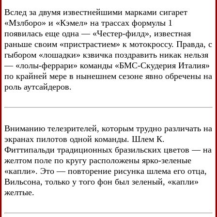
Вслед за двумя известнейшими марками сигарет
«Мзлборо» и «Кэмел» на трассах формулы 1
появилась еще одна — «Честер-филд», известная
раньше своим «пристрастием» к мотокроссу. Правда, с
гыбором «лошадки» кзвичка поздравить никак нельзя
— «лолы-феррари» команды «БМС-Скудерия Италия»
по крайней мере в нынешнем сезоне явно обречены на
роль аутсайдеров.
Вниманию телезрителей, которым трудно различать на
экранах пилотов одной команды. Шлем К.
Фиттипальди традиционных бразильских цветов — на
желтом поле по кругу расположены ярко-зеленые
«капли». Это — повторение рисунка шлема его отца,
Вильсона, только у того фон был зеленый, «капли»
желтые.