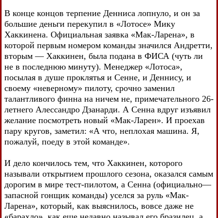
В конце концов терпение Денниса лопнуло, и он за
большие деньги перекупил в «Лотосе» Мику
Хаккинена. Официальная заявка «Мак-Ларена», в
которой первым номером команды значился Андретти,
вторым — Хаккинен, была подана в ФИСА (чуть ли
не в последнюю минуту). Менеджер «Лотоса»,
посылая в душе проклятья и Сенне, и Деннису, и
своему «неверному» пилоту, срочно заменил
талантливого финна на ничем не, примечательного 26-
летнего Алессандро Дзанарди. А Сенна вдруг изъявил
желание посмотреть новый «Мак-Ларен». И проехав
пару кругов, заметил: «А что, неплохая машина. Я,
пожалуй, поеду в этой команде».
И дело кончилось тем, что Хаккинен, которого
называли открытием прошлого сезона, оказался самым
дорогим в мире тест-пилотом, а Сенна (официально—
запасной гонщик команды) уселся за руль «Мак-
Ларена», который, как выяснилось, вовсе даже не
«барахло», как еще недавно называл его бразилец, а