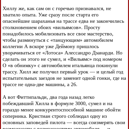
Хиллу же, как сам он с горечью признавался, не
хватило опыта. Уже сразу после старта его
опаснейшие шараханья на трассе едва не закончились
столкновением обоих «вильямсов». Просту
понадобилось мобилизовать все свое мастерство,
чтобы разминуться с «танцующим» автомобилем
коллегии А вскоре уже Деймону пришлось
уворачиваться от «Лотоса» Алессандро Дзанарди. Но
сделать он этого не сумел, и «Вильямс» под номером
О «в обнимку» с автомобилем итальянца покинули
трассу. Хилл же получил первый урок — и целый год
испытательных заездов не заменит одной гонки, где на
трассе не одна-две машины, а 26.
А вот Фиттипальди, два года назад легко
побеждавший Хилла в формуле 3000, сумел и на
гораздо менее конкурентоспособной машине обойти
соперника. Кристиан строго соблюдал одну из
основных заповедей пилота — всегда соизмерять свои
возможности с возможностями автомобиля — и,