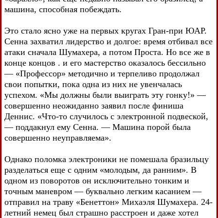
машина, способная побеждать.
Это стало ясно уже на первых кругах Гран-при ЮАР.
Сенна захватил лидерство и долгое: время отбивал все
атаки сначала Шумахера, а потом Проста. Но все же в
конце концов . и его мастерство оказалось бессильно
— «Профессор» методично и терпеливо продолжал
свои попытки, пока одна из них не увенчалась
успехом. «Мы должны были выиграть эту гонку!» —
совершенно неожиданно заявил после финиша
Деннис. «Что-то случилось с электронной подвеской,
— поддакнул ему Сенна. — Машина порой была
совершенно неуправляема».
Однако поломка электроники не помешала бразильцу
разделаться еще с одним «молодым, да ранним». В
одном из поворотов он исключительно тонким и
точным маневром — буквально легким касанием —
отправил на траву «Бенеттон» Михаэля Шумахера. 24-
летний немец был страшно расстроен и даже хотел