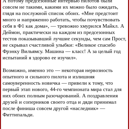
А потому предсезонные интервью пилотов были
совсем не такими, какими их можно было ожидать,
глядя на послужной список обоих. «Мне предстоит
много и напряженно работать, чтобы почувствовать
себя в Ф1 как дома», — тревожно хмурился Майкл. А
Деймон, практически на каждом из предсезонных
тестов показывавший лучшие секунды, чем сам Прост,
не скрывал счастливой улыбки: «Великое спасибо
Фрэнку Вильямсу. Машина — класс! А за целый год
испытаний я здорово ее изучил».
Возможно, именно это — некоторая нервозность
опытного и сильного пилота и излишняя
самоуверенность новичка — привели к тому, что
первый этап нового, 44-го чемпионата мира стал для
них обоих полным разочарований. А поздравления
друзей и соперников своего отца и дяди принимал
после финиша совсем другой «наследник» —
Фиттипальди.