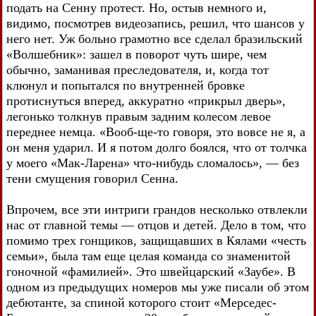
подать на Сенну протест. Но, остыв немного и,
видимо, посмотрев видеозапись, решил, что шансов у
него нет. Уж больно грамотно все сделал бразильский
«Волшебник»: зашел в поворот чуть шире, чем
обычно, заманивая преследователя, и, когда тот
клюнул и попытался по внутренней бровке
протиснуться вперед, аккуратно «прикрыл дверь»,
легонько толкнув правым задним колесом левое
переднее немца. «Вооб-ще-то говоря, это вовсе не я, а
он меня ударил. И я потом долго боялся, что от толчка
у моего «Мак-Ларена» что-нибудь сломалось», — без
тени смущения говорил Сенна.
Впрочем, все эти интриги грандов несколько отвлекли
нас от главной темы — отцов и детей. Дело в том, что
помимо трех гонщиков, защищавших в Кялами «честь
семьи», была там еще целая команда со знаменитой
гоночной «фамилией». Это швейцарский «Заубе». В
одном из предыдущих номеров мы уже писали об этом
дебютанте, за спиной которого стоит «Мерседес-