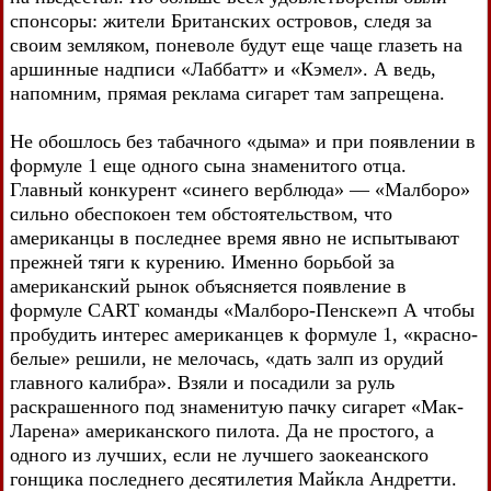
спонсоры: жители Британских островов, следя за
своим земляком, поневоле будут еще чаще глазеть на
аршинные надписи «Лаббатт» и «Кэмел». А ведь,
напомним, прямая реклама сигарет там запрещена.
Не обошлось без табачного «дыма» и при появлении в
формуле 1 еще одного сына знаменитого отца.
Главный конкурент «синего верблюда» — «Малборо»
сильно обеспокоен тем обстоятельством, что
американцы в последнее время явно не испытывают
прежней тяги к курению. Именно борьбой за
американский рынок объясняется появление в
формуле CART команды «Малборо-Пенске»п А чтобы
пробудить интерес американцев к формуле 1, «красно-
белые» решили, не мелочась, «дать залп из орудий
главного калибра». Взяли и посадили за руль
раскрашенного под знаменитую пачку сигарет «Мак-
Ларена» американского пилота. Да не простого, а
одного из лучших, если не лучшего заокеанского
гонщика последнего десятилетия Майкла Андретти.