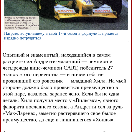
Патрезе, вступившему в свой 17-й сезон в формуле 1, придется
изрядно потрудиться
Опытный и знаменитый, находящийся в самом
расцвете сил Андретти-млад-ший — чемпион и
четырежды вице-чемпион CART, победитель 27
этапов этого первенства — и ничем себя не
проявивший его ровесник — младший Хилл. На чьей
стороне должно было проявиться преимущество в
этой паре, казалось, заранее ясно. Если бы не одна
деталь: Хилл получил место у «Вильямса», явного
фаворита последнего сезона, а Андретти сел за руль
«Мак-Ларена», заметно растерявшего свое былое
преимущество, да еще и лишившегося «Хонды».