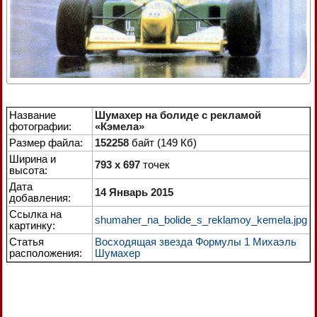
Название
Шумахер на болиде с рекламой
фотографии:
«Кэмела»
Размер файла:
152258
байт (149 Кб)
Ширина и
793 x 697
точек
высота:
Дата
14 Январь 2015
добавления:
Ссылка на
shumaher_na_bolide_s_reklamoy_kemela.jpg
картинку:
Статья
Восходящая звезда Формулы 1 Михаэль
расположения:
Шумахер