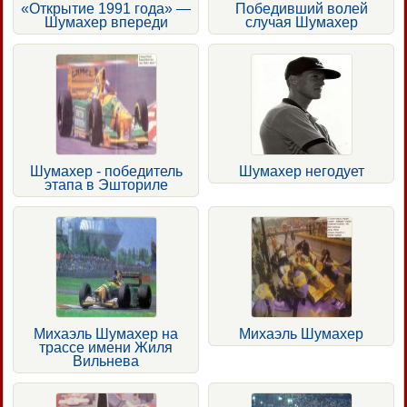
«Открытие 1991 года» —
Победивший волей
Шумахер впереди
случая Шумахер
Шумахер - победитель
Шумахер негодует
этапа в Эшториле
Михаэль Шумахер на
Михаэль Шумахер
трассе имени Жиля
Вильнева