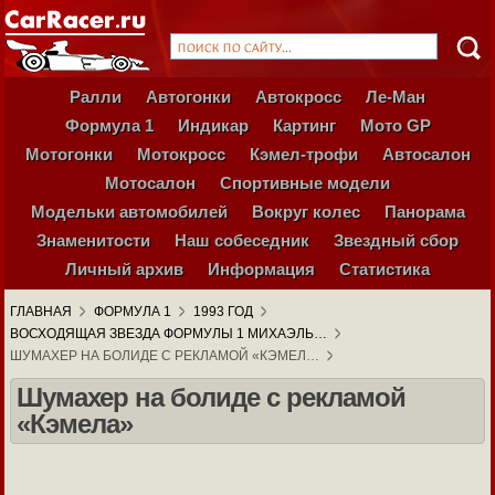
Ралли
Автогонки
Автокросс
Ле-Ман
Формула 1
Индикар
Картинг
Мото GP
Мотогонки
Мотокросс
Кэмел-трофи
Автосалон
Мотосалон
Спортивные модели
Модельки автомобилей
Вокруг колес
Панорама
Знаменитости
Наш собеседник
Звездный сбор
Личный архив
Информация
Статистика
ГЛАВНАЯ
ФОРМУЛА 1
1993 ГОД
ВОСХОДЯЩАЯ ЗВЕЗДА ФОРМУЛЫ 1 МИХАЭЛЬ…
ШУМАХЕР НА БОЛИДЕ С РЕКЛАМОЙ «КЭМЕЛ…
Шумахер на болиде с рекламой
«Кэмела»