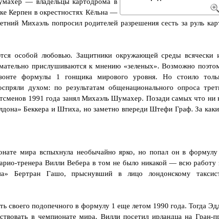
умахер — владельцы картодрома в
ке Керпен в окрестностях Кёльна —
летний Михаэль попросил родителей разрешения сесть за руль кар
ются особой любовью. Защитники окружающей среды всячески 
нимательно прислушиваются к мнению «зеленых». Возможно поэто
изонте формулы 1 гонщика мирового уровня. Но стоило толь
оспряли духом: по результатам общенационального опроса трет
тсменов 1991 года занял Михаэль Шумахер. Позади самых что ни 
лдона» Беккера и Штиха, но заметно впереди Штефи Граф. За каки
онате мира вспыхнула необычайно ярко, но попал он в формулу
сарио-тренера Вилли Вебера в том не было никакой — всю работу 
ана» Бертран Гашо, прыснувший в лицо лондонскому таксис
ь своего подопечного в формулу 1 еще летом 1990 года. Тогда Эд
ствовать в чемпионате мира. Вилли посетил ирландца на Гран-п