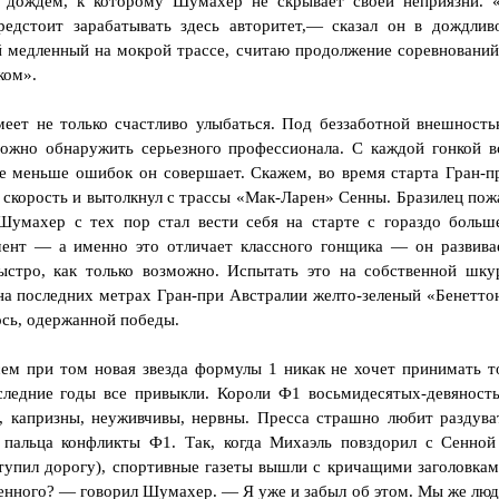
д дождем, к которому Шумахер не скрывает своей неприязни. 
едстоит зарабатывать здесь авторитет,— сказал он в дождлив
й медленный на мокрой трассе, считаю продолжение соревнований
ком».
меет не только счастливо улыбаться. Под беззаботной внешность
можно обнаружить серьезного профессионала. С каждой гонкой в
все меньше ошибок он совершает. Скажем, во время старта Гран-п
 скорость и вытолкнул с трассы «Мак-Ларен» Сенны. Бразилец пож
 Шумахер с тех пор стал вести себя на старте с гораздо больш
ент — а именно это отличает классного гонщика — он развива
ыстро, как только возможно. Испытать это на собственной шку
 на последних метрах Гран-при Австралии желто-зеленый «Бенетто
ось, одержанной победы.
сем при том новая звезда формулы 1 никак не хочет принимать т
оследние годы все привыкли. Короли Ф1 восьмидесятых-девяност
, капризны, неуживчивы, нервны. Пресса страшно любит раздува
 пальца конфликты Ф1. Так, когда Михаэль повздорил с Сенной
ступил дорогу), спортивные газеты вышли с кричащими заголовкам
бенного? — говорил Шумахер. — Я уже и забыл об этом. Мы же люд