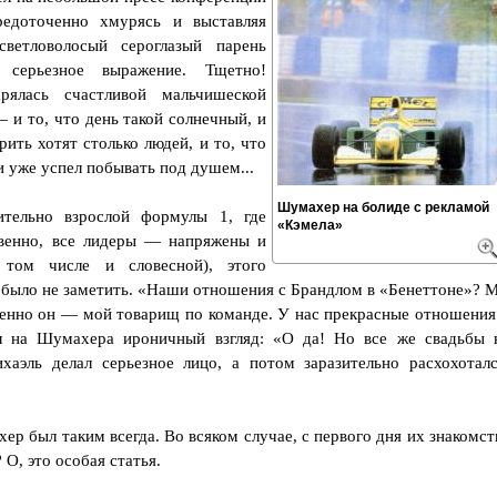
редоточенно хмурясь и выставляя
ветловолосый сероглазый парень
серьезное выражение. Тщетно!
ялась счастливой мальчишеской
— и то, что день такой солнечный, и
рить хотят столько людей, и то, что
и уже успел побывать под душем...
Шумахер на болиде с рекламой
ительно взрослой формулы 1, где
«Кэмела»
венно, все лидеры — напряжены и
том числе и словесной), этого
 было не заметить. «Наши отношения с Брандлом в «Бенеттоне»? 
именно он — мой товарищ по команде. У нас прекрасные отношения
л на Шумахера ироничный взгляд: «О да! Но все же свадьбы 
хаэль делал серьезное лицо, а потом заразительно расхохоталс
ер был таким всегда. Во всяком случае, с первого дня их знакомст
 О, это особая статья.