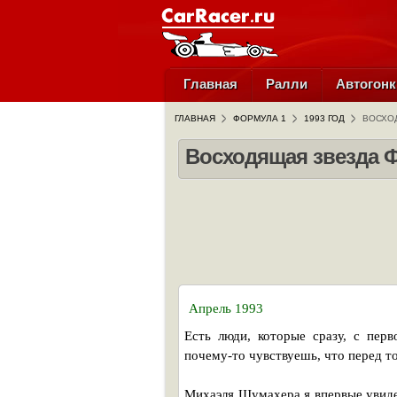
Главная
Ралли
Автогонк
ГЛАВНАЯ
ФОРМУЛА 1
1993 ГОД
ВОСХО
Восходящая звезда 
Апрель 1993
Есть люди, которые сразу, с перв
почему-то чувствуешь, что перед т
Михаэля Шумахера я впервые увиде