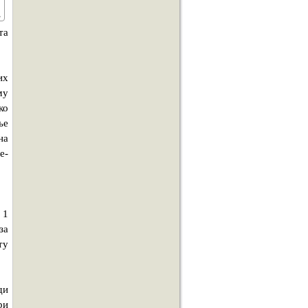
та
их
му
ко
ье
на
е-
 1
за
ту
ди
ри