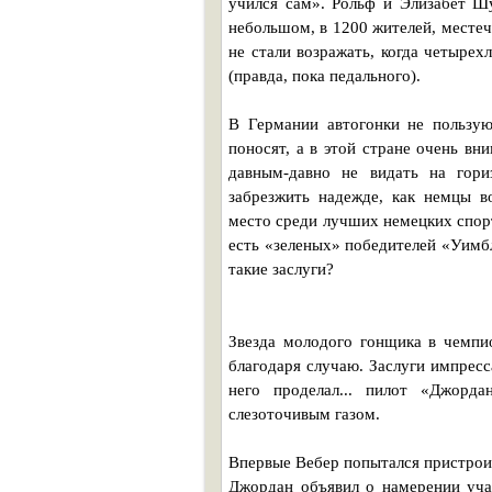
учился сам». Рольф и Элизабет Ш
небольшом, в 1200 жителей, местеч
не стали возражать, когда четырех
(правда, пока педального).
В Германии автогонки не пользу
поносят, а в этой стране очень в
давным-давно не видать на гор
забрезжить надежде, как немцы в
место среди лучших немецких спор
есть «зеленых» победителей «Уимб
такие заслуги?
Звезда молодого гонщика в чемпи
благодаря случаю. Заслуги импрес
него проделал... пилот «Джорд
слезоточивым газом.
Впервые Вебер попытался пристроит
Джордан объявил о намерении уча