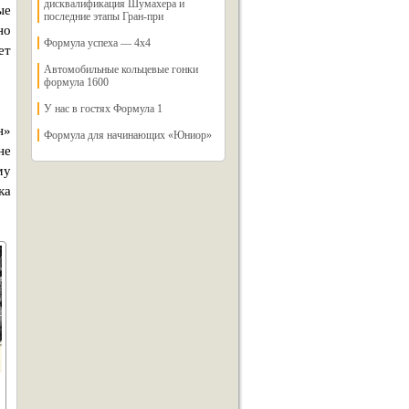
дисквалификация Шумахера и
ые
последние этапы Гран-при
но
Формула успеха — 4х4
ет
Автомобильные кольцевые гонки
формула 1600
У нас в гостях Формула 1
н»
Формула для начинающих «Юниор»
не
му
ка