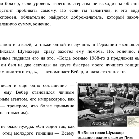
и боксер, если уровень твоего мастерства не выходит за обычн
дстоит пробивать самому. Но если ты талантлив, и это вид
окоен, обязательно найдется доброжелатель, который захоч
деленную сумму, конечно.
оранов и отелей, а также одной из лучших в Германии «конюше
ихаэля Шумахера, сразу захотел ему помочь. Но, конечно, 
енька подвигла его на это. «Когда осенью 1988-го я предложил е
он был на две секунды на круге быстрее моего лучшего гонщи
мании того года», — вспоминает Вебер, и глаза его теплеют.
писал и еще одно соглашение —
о ему Вебер становился личным
ым агентом, его импрессарио, как
 — тренером, что более привычно
не только им).
не было нужды. «Он ездил так, как
л отец молодого гонщика.— Всему
В «Бенеттоне» Шумахер
оказался рядом с самим Пике