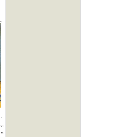
ва
ом