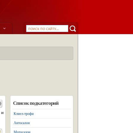
ы
Список подкатегорий
 и
Кэмел-трофи
Автосалон
Мотосалон