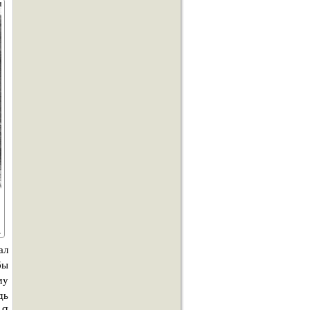
ал
бы
му
дь