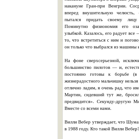
накануне Гран-при Венгрии. Сос
вперед внушительную челюсть, с
пытался придать своему лицу 
Поминутно физиономия его озар
улыбкой. Казалось, его радует все 
то, что встретиться с ним и погово
он только что выбрался из машины 
На фоне сверхсерьезной, исключ
большинство пилотов — и, естест
постоянно готовы к борьбе (в 
жизнерадостного мальчишку нельзя
отлично ладим, я очень рад, что 
Мартин, сидевший тут же, броси
предвидится». Секунду-другую Ми
Вместе со всеми нами.
Вилли Вебер утверждает, что Шумах
в 1988 году. Кто такой Вилли Вебер?