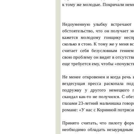
к тому же молодые. Покричали немн
Недоуменную улыбку встречают 
обстоятельство, что он получает м
кажется молодому гонщику неспр
сколько я стою. К тому же у меня в
считает себя безусловным гением
свою проблему он видит в отсутст
еще требуется ему, чтобы «почувст
Не менее откровенен и когда речь 
вездесущая пресса раскопала под
подружку у другого немецкого 
скандал как-то не получился. С о
глазами 23-летний мальчишка говор
романе: «У нас с Коринной потряс
Принято считать, что пилоту фор
необходимо обладать незаурядным