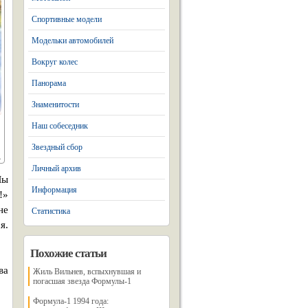
Спортивные модели
Модельки автомобилей
Вокруг колес
Панорама
Знаменитости
Наш собеседник
Звездный сбор
Личный архив
Мы
Информация
!»
не
Статистика
я.
Похожие статьи
ва
Жиль Вильнев, вспыхнувшая и
погасшая звезда Формулы-1
Формула-1 1994 года: