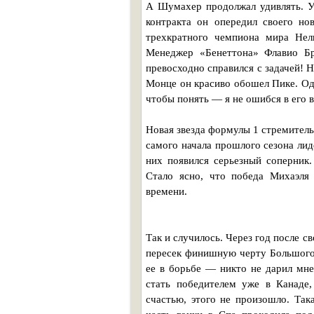
А Шумахер продолжал удивлять. Уж
контракта он опередил своего но
трехкратного чемпиона мира Нель
Менеджер «Бенеттона» Флавио Бр
превосходно справился с задачей! 
Монце он красиво обошел Пике. Одн
чтобы понять — я не ошибся в его 
Новая звезда формулы 1 стремитель
самого начала прошлого сезона лид
них появился серьезный соперник. 
Стало ясно, что победа Михаэля
времени.
Так и случилось. Через год после 
пересек финишную черту Большого 
ее в борьбе — никто не дарил мне
стать победителем уже в Канаде
счастью, этого не произошло. Так