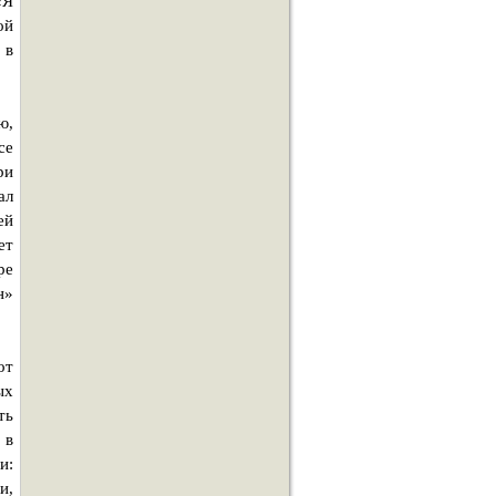
«Я
ой
 в
ю,
се
ри
ал
ей
ет
ре
н»
от
ых
ть
 в
и:
и,