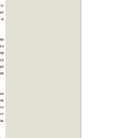
го
но
 и
ии
ез
ля
од
ди
ли
за
ик
то
ет
ль