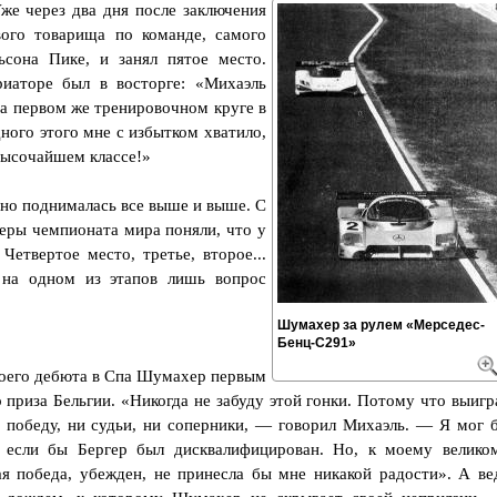
е через два дня после заключения
вого товарища по команде, самого
сона Пике, и занял пятое место.
иаторе был в восторге: «Михаэль
На первом же тренировочном круге в
ого этого мне с избытком хватило,
высочайшем классе!»
но поднималась все выше и выше. С
еры чемпионата мира поняли, что у
Четвертое место, третье, второе...
 на одном из этапов лишь вопрос
Шумахер за рулем «Мерседес-
Бенц-С291»
своего дебюта в Спа Шумахер первым
приза Бельгии. «Никогда не забуду этой гонки. Потому что выигр
 победу, ни судьи, ни соперники, — говорил Михаэль. — Я мог 
, если бы Бергер был дисквалифицирован. Но, к моему велико
ая победа, убежден, не принесла бы мне никакой радости». А ве