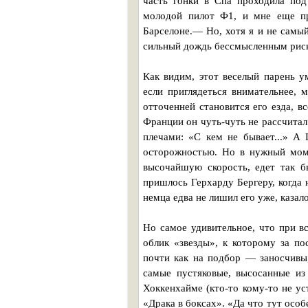
часть гонки в Спа проходила по
молодой пилот Ф1, и мне еще пр
Барселоне.— Но, хотя я и не самы
сильный дождь бессмысленным рис
Как видим, этот веселый парень у
если приглядеться внимательнее, 
отточенней становится его езда, 
Франции он чуть-чуть не рассчитал
плечами: «С кем не бывает...» А
осторожностью. Но в нужный мом
высочайшую скорость, едет так б
пришлось Герхарду Бергеру, когда
немца едва не лишил его уже, казал
Но самое удивительное, что при в
облик «звезды», к которому за п
почти как на подбор — заносчивы
самые пустяковые, высосанные из
Хоккенхайме (кто-то кому-то не у
«Драка в боксах». «Да что тут осо