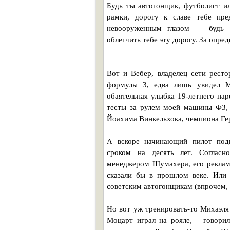
Будь ты автогонщик, футболист ил
рамки, дорогу к славе тебе пре
невооруженным глазом — будь сп
облегчить тебе эту дорогу. За опре
Вот и Вебер, владелец сети рест
формулы 3, едва лишь увидел М
обаятельная улыбка 19-летнего пар
тесты за рулем моей машины Ф3, 
Йоахима Винкельхока, чемпиона Гер
А вскоре начинающий пилот под
сроком на десять лет. Согласн
менеджером Шумахера, его рекламн
сказали бы в прошлом веке. Или
советским автогонщикам (впрочем, 
Но вот уж тренировать-то Михаэля 
Моцарт играл на рояле,— говори