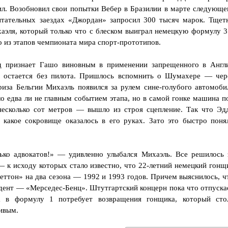
ил. Возобновил свои попытки Вебер в Бразилии в марте следующе
пытательных заездах «Джордан» запросил 300 тысяч марок. Тщет
аэля, который только что с блеском выиграл немецкую формулу 3
о из этапов чемпионата мира спорт-прототипов.
уд признает Гашо виновным в применении запрещенного в Англ
» остается без пилота. Пришлось вспомнить о Шумахере — чер
иза Бельгии Михаэль появился за рулем сине-голубого автомоби
о едва ли не главным событием этапа, но в самой гонке машина п
есколько сот метров — вышло из строя сцепление. Так что Эд
 какое сокровище оказалось в его руках. Зато это быстро поня
лько адвокатов!» — удивленно улыбался Михаэль. Все решилось 
— к исходу которых стало известно, что 22-летний немецкий гонщ
еттон» на два сезона — 1992 и 1993 годов. Причем выяснилось, ч
дент — «Мерседес-Бенц». Штутгартский концерн пока что отпуска
а в формулу 1 потребует возвращения гонщика, который сто
ивым.