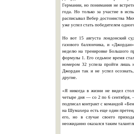
Германии, но понимания не встрет
года. Но только за участие в ис
расписывал Вебер достоинства Мих
уже успел стать победителем одног
Но вот 15 августа лондонский с
газового баллончика, и «Джордан
неделю на тренировке Большого пр
формулы 1. Его седьмое время стал
номером 32 успела пройти лишь н
Джордан так и не успел осознать,
другие.
«Я никогда в жизни не видел сто
четыре дня — со 2 по 6 сентября, 
подписал контракт с командой «Бен
на Шумахера есть еще один претен
его, но в случае своего приход
неожиданно оказался таким талантл