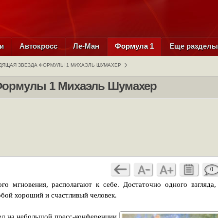
и
Автокросс
Ле-Ман
Формула 1
Еще раздел
ДЯЩАЯ ЗВЕЗДА ФОРМУЛЫ 1 МИХАЭЛЬ ШУМАХЕР
Формулы 1 Михаэль Шумахер
0
ого мгновения, располагают к себе. Достаточно одного взгляда,
обой хороший и счастливый человек.
л на небольшой пресс-конференции