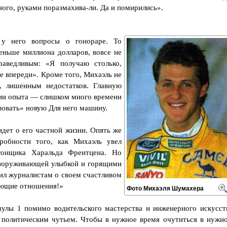
ого, руками поразмахива-ли. Да и помирились».
у него вопросы о гонораре. То
еньше миллиона долларов, вовсе не
аведливым: «Я получаю столько,
се впереди». Кроме того, Михаэль не
, лишенным недостатков. Главную
вии опыта — слишком много времени
вовать» новую Для него машину.
идет о его частной жизни. Опять же
робности того, как Михаэль увел
гонщика Харальда Френтцена. Но
безоруживающей улыбкой и горящими
ил журналистам о своем счастливом
ающие отношения!»
Фото Михаэля Шумахера
мулы 1 помимо водительского мастерства и инженерного искусст
 политическим чутьем. Чтобы в нужное время очутиться в нужн