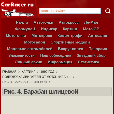
Ралли
Автогонки
Автокросс
Ле-Ман
Формула 1
Индикар
Картинг
Мото GP
Мотогонки
Мотокросс
Кэмел-трофи
Автосалон
Мотосалон
Спортивные модели
Модельки автомобилей
Вокруг колес
Панорама
Знаменитости
Наш собеседник
Звездный сбор
Личный архив
Информация
Статистика
ГЛАВНАЯ
КАРТИНГ
1992 ГОД
ПОДГОТОВКА ДВИГАТЕЛЯ ОТ МОТОЦИКЛА «…
РИС. 4. БАРАБАН ШЛИЦЕВОЙ
Рис. 4. Барабан шлицевой