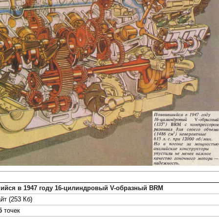
ийся в 1947 году 16-цилиндровый V-образный BRM
йт (253 Кб)
5
точек