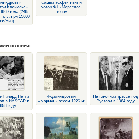
илиндровый
Самый эффективный
три-Клаймекс»
мотор Ф1 «Мерседес-
 I960 года (2495
Бенц»
 л. с. при 15800
об/мин)
аименованием:
е Ричард Петти
4-цилиндровый
На гоночной трассе под
вал в NASCAR в
«Мармон» весом 1226 кг
Рустави в 1984 году
958 году