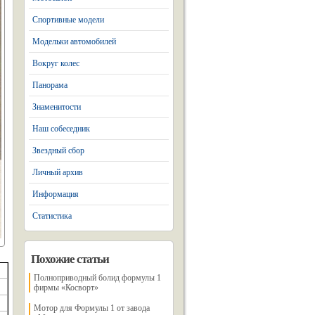
Спортивные модели
Модельки автомобилей
Вокруг колес
Панорама
Знаменитости
Наш собеседник
Звездный сбор
Личный архив
Информация
Статистика
Похожие статьи
Полноприводный болид формулы 1
фирмы «Косворт»
Мотор для Формулы 1 от завода