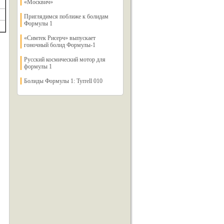
«Москвич»
Приглядимся поближе к болидам
Формулы 1
«Симтек Рисерч» выпускает
гоночный болид Формулы-1
Русский космический мотор для
формулы 1
Болиды Формулы 1: Tyrrell 010