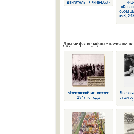
Двигатель «Лянча-D50»
4-ц
«Ковен
образца
см3, 243
Другие фотографии с похожим н
Московский мотокросс
Впервы
1947-го года
старто
1