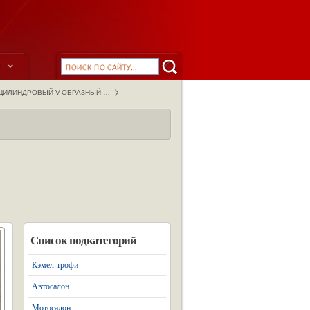
ы
-ЦИЛИНДРОВЫЙ V-ОБРАЗНЫЙ …
Список подкатегорий
Кэмел-трофи
Автосалон
Мотосалон