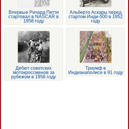
Впервые Ричард Петти
Альберто Аскары перед
стартовал в NASCAR в
стартом Инди-500 в 1952
1958 году
году
Дебют советских
Триумф в
мотокроссменов за
Индианаполисе в 91 году
рубежом в 1956 году