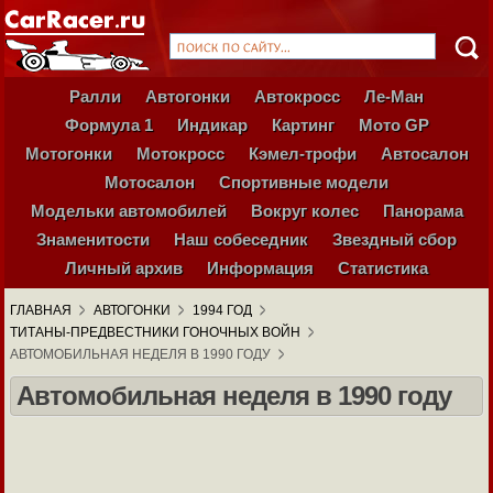
Ралли
Автогонки
Автокросс
Ле-Ман
Формула 1
Индикар
Картинг
Мото GP
Мотогонки
Мотокросс
Кэмел-трофи
Автосалон
Мотосалон
Спортивные модели
Модельки автомобилей
Вокруг колес
Панорама
Знаменитости
Наш собеседник
Звездный сбор
Личный архив
Информация
Статистика
ГЛАВНАЯ
АВТОГОНКИ
1994 ГОД
ТИТАНЫ-ПРЕДВЕСТНИКИ ГОНОЧНЫХ ВОЙН
АВТОМОБИЛЬНАЯ НЕДЕЛЯ В 1990 ГОДУ
Автомобильная неделя в 1990 году