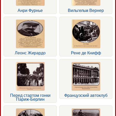
Анри Фурнье
Вильгельм Вернер
Леонс Жирардо
Рене де Книфф
Перед стартом гонки
Французский автоклуб
Париж-Берлин