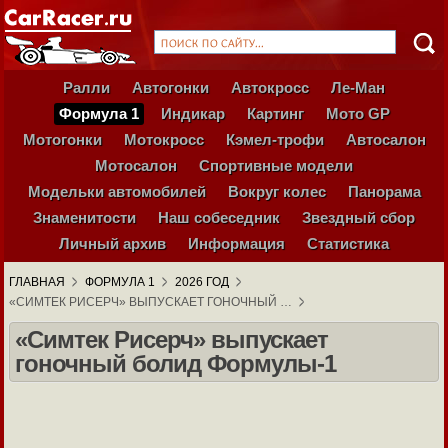
Ралли
Автогонки
Автокросс
Ле-Ман
Формула 1
Индикар
Картинг
Мото GP
Мотогонки
Мотокросс
Кэмел-трофи
Автосалон
Мотосалон
Спортивные модели
Модельки автомобилей
Вокруг колес
Панорама
Знаменитости
Наш собеседник
Звездный сбор
Личный архив
Информация
Статистика
ГЛАВНАЯ
ФОРМУЛА 1
2026 ГОД
«СИМТЕК РИСЕРЧ» ВЫПУСКАЕТ ГОНОЧНЫЙ …
«Симтек Рисерч» выпускает
гоночный болид Формулы-1