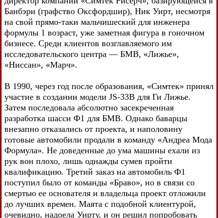
директор компании «Симтек Рисерч», базирующейся в
Банбэри (графство Оксфордшир), Ник Уирт, несмотря
на свой прямо-таки мальчишеский для инженера
формулы 1 возраст, уже заметная фигура в гоночном
бизнесе. Среди клиентов возглавляемого им
исследовательского центра — БМВ, «Лижье»,
«Ниссан», «Марч».
В 1990, через год после образования, «Симтек» принял
участие в создании модели JS-33В для Ги Лижье.
Затем последовала абсолютно засекреченная
разработка шасси Ф1 для БМВ. Однако баварцы
внезапно отказались от проекта, и наполовину
готовые автомобили продали в команду «Андреа Мода
Формула». Не доведенные до ума машины ехали из
рук вон плохо, лишь однажды сумев пройти
квалификацию. Третий заказ на автомобиль Ф1
поступил было от команды «Браво», но в связи со
смертью ее основателя и владельца проект отложили
до лучших времен. Маята с подобной клиентурой,
очевидно, надоела Уирту, и он решил попробовать