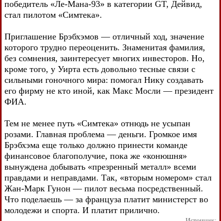
победитель «Ле-Мана-93» в категории GT, Дейвид,
стал пилотом «Симтека».
Приглашение Брэбхэмов — отличный ход, значение
которого трудно переоценить. Знаменитая фамилия,
без сомнения, заинтересует многих инвесторов. Но,
кроме того, у Уирта есть довольно тесные связи с
сильными гоночного мира: помогал Нику создавать
его фирму не кто иной, как Макс Мосли — президент
ФИА.
Тем не менее путь «Симтека» отнюдь не усыпан
розами. Главная проблема — деньги. Громкое имя
Брэбхэма еще только должно принести команде
финансовое благополучие, пока же «конюшня»
вынуждена добывать «презренный металл» всеми
правдами и неправдами. Так, «вторым номером» стал
Жан-Марк Гунон — пилот весьма посредственный.
Что поделаешь — за француза платит министерст во
молодежи и спорта. И платит прилично.
Источник: