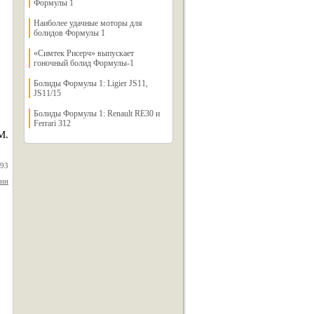
Формулы 1
Наиболее удачные моторы для
болидов Формулы 1
«Симтек Рисерч» выпускает
гоночный болид Формулы-1
Болиды Формулы 1: Ligier JS11,
JS11/15
Болиды Формулы 1: Renault RE30 и
Ferrari 312
М.
993
дин