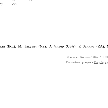
ади — 1588.
.
али (IRL), М. Такуэлл (NZ), Э. Чивер (USA), Р. Занино (RA), 
Источник: Журнал «АМС», №4, 1
Статья была проверена:
Егор Боро