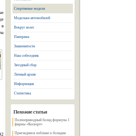
Спортивные модели
ые
Модельки автомобилей
ще
 в
Вокруг колес
ла
Панорама
Знаменитости
Наш собеседник
Звездный сбор
Личный архив
Информация
Статистика
Похожие статьи
Полноприводный болид формулы 1
фирмы «Косворт»
Приглядимся поближе к болидам
92