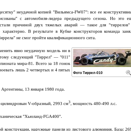
десятку" неудачной копией "Вильямса-FW07": все ее конструктивн
исованы" с автомобиля-лидера предыдущего сезона. Но это е
стали причиной двух тяжелых аварий — такое для "тиррелов"
характерно. В результате в Кубке конструкторов команда заня
Тиррела" не смог пройти квалификационного сита.
менить явно неудачную модель ни в
этому следующий "Тиррел" — "011"
пионата мира-81. Всего за 18 гонок
воевать лишь 2 четвертых и 4 пятых
Фото Тиррел-010
 Аргентины, 13 января 1980 года.
3
8-цилиндровын V-образный, 2993 см
, мощность 480-490 л.с.
механическая "Хьюланд-FGA400".
ой конструкции, наружные панели из листового алюминия. База: 26