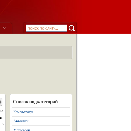
ы
Список подкатегорий
на
Кэмел-трофи
н.
Автосалон
 в
Мотосалон