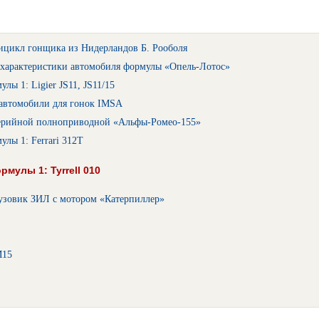
ицикл гонщика из Нидерландов Б. Рооболя
 характеристики автомобиля формулы «Опель-Лотос»
лы 1: Ligier JS11, JS11/15
автомобили для гонок IMSA
серийной полноприводной «Альфы-Ромео-155»
лы 1: Ferrari 312T
мулы 1: Tyrrell 010
узовик ЗИЛ с мотором «Катерпиллер»
М15