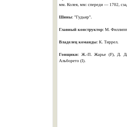
мм. Колея, мм: спереди — 1702, сз
Шины
: "Гудьир".
Главный конструктор
: М. Филлипп
Владелец команды
: К. Тиррел.
Гонщики
: Ж.-П. Жарье (F), Д. Д
Альборето (I).