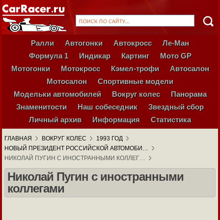
Ралли
Автогонки
Автокросс
Ле-Ман
Формула 1
Индикар
Картинг
Мото GP
Мотогонки
Мотокросс
Кэмел-трофи
Автосалон
Мотосалон
Спортивные модели
Модельки автомобилей
Вокруг колес
Панорама
Знаменитости
Наш собеседник
Звездный сбор
Личный архив
Информация
Статистика
ГЛАВНАЯ
ВОКРУГ КОЛЕС
1993 ГОД
НОВЫЙ ПРЕЗИДЕНТ РОССИЙСКОЙ АВТОМОБИ…
НИКОЛАЙ ПУГИН С ИНОСТРАННЫМИ КОЛЛЕГ…
Николай Пугин с иностранными
коллегами