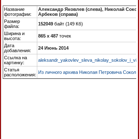
Название
Александр Яковлев (слева), Николай Соко
фотографии:
Арбеков (справа)
Размер
152049
байт (149 Кб)
файла:
Ширина и
865 x 487
точек
высота:
Дата
24 Июнь 2014
добавления:
Ссылка на
aleksandr_yakovlev_sleva_nikolay_sokolov_i_vik
картинку:
Статья
Из личного архива Николая Петровича Соколо
расположения: