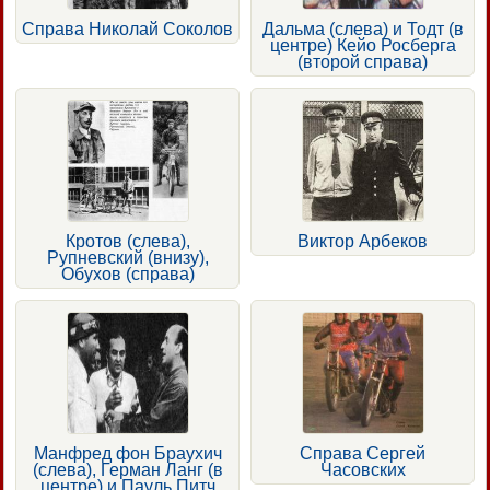
Справа Николай Соколов
Дальма (слева) и Тодт (в
центре) Кейо Росберга
(второй справа)
Кротов (слева),
Виктор Арбеков
Рупневский (внизу),
Обухов (справа)
Манфред фон Браухич
Справа Сергей
(слева), Герман Ланг (в
Часовских
центре) и Пауль Питч