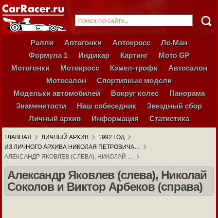
Ралли
Автогонки
Автокросс
Ле-Ман
Формула 1
Индикар
Картинг
Мото GP
Мотогонки
Мотокросс
Кэмел-трофи
Автосалон
Мотосалон
Спортивные модели
Модельки автомобилей
Вокруг колес
Панорама
Знаменитости
Наш собеседник
Звездный сбор
Личный архив
Информация
Статистика
ГЛАВНАЯ
ЛИЧНЫЙ АРХИВ
1992 ГОД
ИЗ ЛИЧНОГО АРХИВА НИКОЛАЯ ПЕТРОВИЧА…
АЛЕКСАНДР ЯКОВЛЕВ (СЛЕВА), НИКОЛАЙ …
Александр Яковлев (слева), Николай
Соколов и Виктор Арбеков (справа)