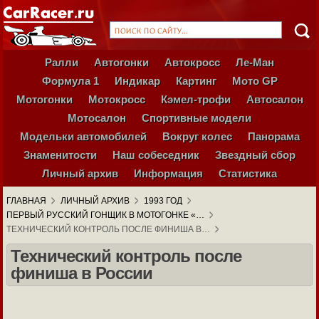
Ралли
Автогонки
Автокросс
Ле-Ман
Формула 1
Индикар
Картинг
Мото GP
Мотогонки
Мотокросс
Кэмел-трофи
Автосалон
Мотосалон
Спортивные модели
Модельки автомобилей
Вокруг колес
Панорама
Знаменитости
Наш собеседник
Звездный сбор
Личный архив
Информация
Статистика
ГЛАВНАЯ
ЛИЧНЫЙ АРХИВ
1993 ГОД
ПЕРВЫЙ РУССКИЙ ГОНЩИК В МОТОГОНКЕ «…
ТЕХНИЧЕСКИЙ КОНТРОЛЬ ПОСЛЕ ФИНИША В…
Технический контроль после
финиша в России