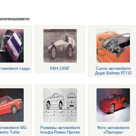
аименованием:
втомобиля сзади
КВН-1300Г
Салон автомобиля
Додж-Вайпер RT/10
автомобиля MG
Размеры автомобиля
Фото автомобиля
stro Turbo
Альфа-Ромео Протео
«Пантера»