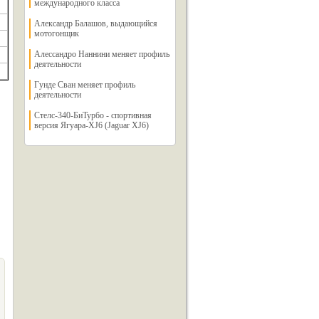
международного класса
Александр Балашов, выдающийся
мотогонщик
Алессандро Наннини меняет профиль
деятельности
Гунде Сван меняет профиль
деятельности
Стелс-340-БиТурбо - спортивная
версия Ягуара-XJ6 (Jaguar XJ6)