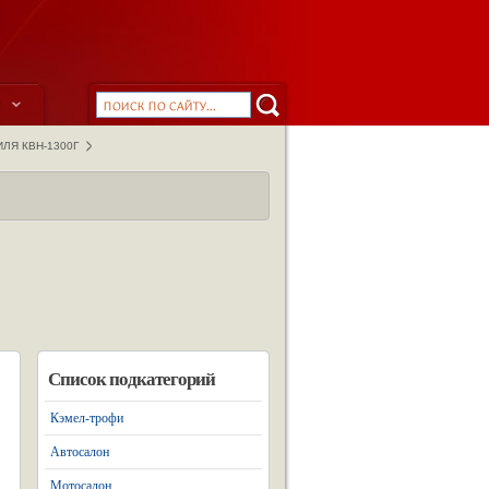
ы
ЛЯ КВН-1300Г
Список подкатегорий
Кэмел-трофи
Автосалон
Мотосалон