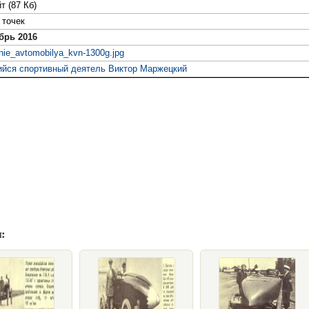
т (87 Кб)
точек
брь 2016
ie_avtomobilya_kvn-1300g.jpg
ся спортивный деятель Виктор Маржецкий
: