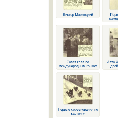
Виктор Маржецкий
Перв
само
Совет глав по
Авто Х
международным гонкам
драй
Первые соревнования по
картингу