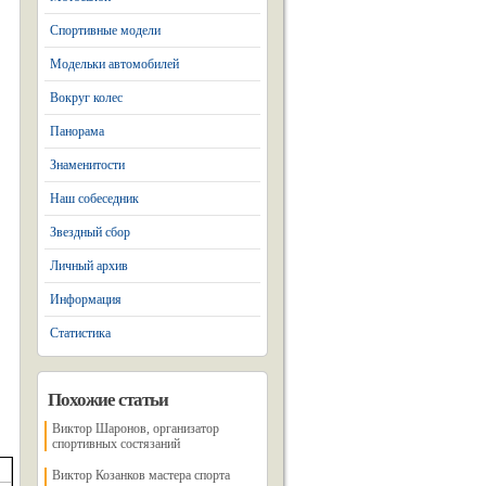
Спортивные модели
Модельки автомобилей
Вокруг колес
Панорама
Знаменитости
Наш собеседник
Звездный сбор
Личный архив
Информация
Статистика
Похожие статьи
Виктор Шаронов, организатор
спортивных состязаний
Виктор Козанков мастера спорта